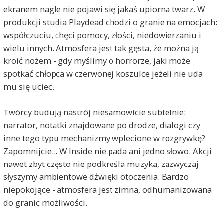
ekranem nagle nie pojawi się jakaś upiorna twarz. W
produkcji studia Playdead chodzi o granie na emocjach:
współczuciu, chęci pomocy, złości, niedowierzaniu i
wielu innych. Atmosfera jest tak gęsta, że można ją
kroić nożem - gdy myślimy o horrorze, jaki może
spotkać chłopca w czerwonej koszulce jeżeli nie uda
mu się uciec.
Twórcy budują nastrój niesamowicie subtelnie:
narrator, notatki znajdowane po drodze, dialogi czy
inne tego typu mechanizmy wplecione w rozgrywkę?
Zapomnijcie... W Inside nie pada ani jedno słowo. Akcji
nawet zbyt często nie podkreśla muzyka, zazwyczaj
słyszymy ambientowe dźwięki otoczenia. Bardzo
niepokojące - atmosfera jest zimna, odhumanizowana
do granic możliwości.