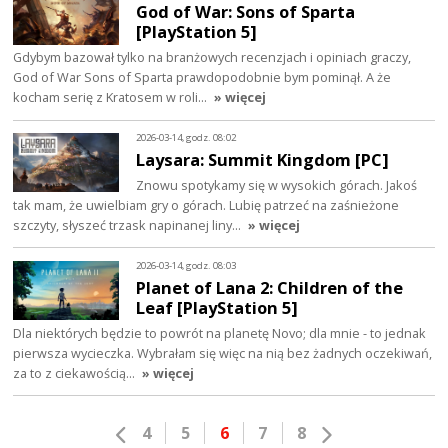
God of War: Sons of Sparta
[PlayStation 5]
Gdybym bazował tylko na branżowych recenzjach i opiniach graczy,
God of War Sons of Sparta prawdopodobnie bym pominął. A że
kocham serię z Kratosem w roli…
» więcej
2026-03-14, godz. 08:02
Laysara: Summit Kingdom [PC]
Znowu spotykamy się w wysokich górach. Jakoś
tak mam, że uwielbiam gry o górach. Lubię patrzeć na zaśnieżone
szczyty, słyszeć trzask napinanej liny…
» więcej
2026-03-14, godz. 08:03
Planet of Lana 2: Children of the
Leaf [PlayStation 5]
Dla niektórych będzie to powrót na planetę Novo; dla mnie - to jednak
pierwsza wycieczka. Wybrałam się więc na nią bez żadnych oczekiwań,
za to z ciekawością…
» więcej
4
5
6
7
8