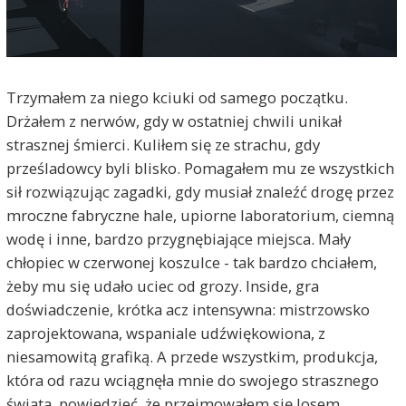
Trzymałem za niego kciuki od samego początku.
Drżałem z nerwów, gdy w ostatniej chwili unikał
strasznej śmierci. Kuliłem się ze strachu, gdy
prześladowcy byli blisko. Pomagałem mu ze wszystkich
sił rozwiązując zagadki, gdy musiał znaleźć drogę przez
mroczne fabryczne hale, upiorne laboratorium, ciemną
wodę i inne, bardzo przygnębiające miejsca. Mały
chłopiec w czerwonej koszulce - tak bardzo chciałem,
żeby mu się udało uciec od grozy. Inside, gra
doświadczenie, krótka acz intensywna: mistrzowsko
zaprojektowana, wspaniale udźwiękowiona, z
niesamowitą grafiką. A przede wszystkim, produkcja,
która od razu wciągnęła mnie do swojego strasznego
świata, powiedzieć, że przejmowałem się losem