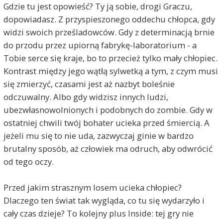
Gdzie tu jest opowieść? Ty ją sobie, drogi Graczu,
dopowiadasz. Z przyspieszonego oddechu chłopca, gdy
widzi swoich prześladowców. Gdy z determinacją brnie
do przodu przez upiorną fabrykę-laboratorium - a
Tobie serce się kraje, bo to przecież tylko mały chłopiec.
Kontrast między jego wątłą sylwetką a tym, z czym musi
się zmierzyć, czasami jest aż nazbyt boleśnie
odczuwalny. Albo gdy widzisz innych ludzi,
ubezwłasnowolnionych i podobnych do zombie. Gdy w
ostatniej chwili twój bohater ucieka przed śmiercią. A
jeżeli mu się to nie uda, zazwyczaj ginie w bardzo
brutalny sposób, aż człowiek ma odruch, aby odwrócić
od tego oczy.
Przed jakim strasznym losem ucieka chłopiec?
Dlaczego ten świat tak wygląda, co tu się wydarzyło i
cały czas dzieje? To kolejny plus Inside: tej gry nie