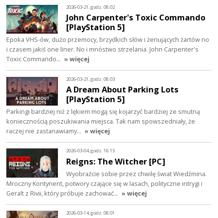
2026-03-21, godz. 08:02
John Carpenter's Toxic Commando
[PlayStation 5]
Epoka VHS-ów, dużo przemocy, brzydkich słów i żenujących żartów no
i czasem jakiś one liner. No i mnóstwo strzelania. John Carpenter's
Toxic Commando…
» więcej
2026-03-21, godz. 08:03
A Dream About Parking Lots
[PlayStation 5]
Parkingi bardziej niż z lękiem mogą się kojarzyć bardziej ze smutną
koniecznością poszukiwania miejsca. Tak nam spowszedniały, że
raczej nie zastanawiamy…
» więcej
2026-03-04, godz. 16:15
Reigns: The Witcher [PC]
Wyobraźcie sobie przez chwilę świat Wiedźmina.
Mroczny Kontynent, potwory czające się w lasach, polityczne intrygi i
Geralt z Rivii, który próbuje zachować…
» więcej
2026-03-14, godz. 08:01