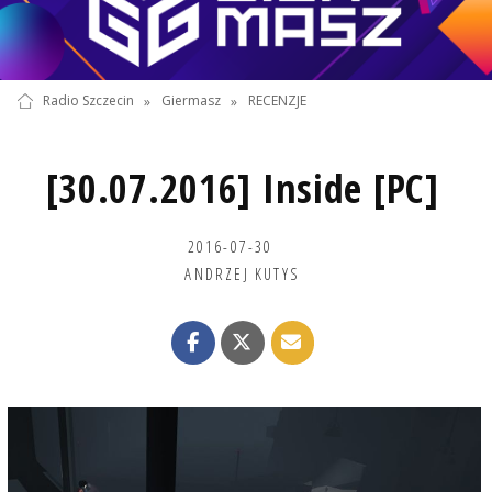
Radio Szczecin
»
Giermasz
»
RECENZJE
[30.07.2016] Inside [PC]
2016-07-30
ANDRZEJ KUTYS