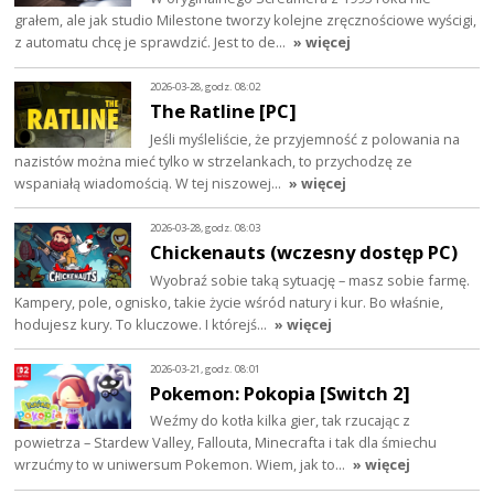
grałem, ale jak studio Milestone tworzy kolejne zręcznościowe wyścigi,
z automatu chcę je sprawdzić. Jest to de…
» więcej
2026-03-28, godz. 08:02
The Ratline [PC]
Jeśli myśleliście, że przyjemność z polowania na
nazistów można mieć tylko w strzelankach, to przychodzę ze
wspaniałą wiadomością. W tej niszowej…
» więcej
2026-03-28, godz. 08:03
Chickenauts (wczesny dostęp PC)
Wyobraź sobie taką sytuację – masz sobie farmę.
Kampery, pole, ognisko, takie życie wśród natury i kur. Bo właśnie,
hodujesz kury. To kluczowe. I którejś…
» więcej
2026-03-21, godz. 08:01
Pokemon: Pokopia [Switch 2]
Weźmy do kotła kilka gier, tak rzucając z
powietrza – Stardew Valley, Fallouta, Minecrafta i tak dla śmiechu
wrzućmy to w uniwersum Pokemon. Wiem, jak to…
» więcej