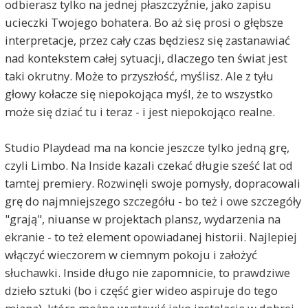
odbierasz tylko na jednej płaszczyźnie, jako zapisu
ucieczki Twojego bohatera. Bo aż się prosi o głębsze
interpretacje, przez cały czas będziesz się zastanawiać
nad kontekstem całej sytuacji, dlaczego ten świat jest
taki okrutny. Może to przyszłość, myślisz. Ale z tyłu
głowy kołacze się niepokojąca myśl, że to wszystko
może się dziać tu i teraz - i jest niepokojąco realne.
Studio Playdead ma na koncie jeszcze tylko jedną grę,
czyli Limbo. Na Inside kazali czekać długie sześć lat od
tamtej premiery. Rozwinęli swoje pomysły, dopracowali
grę do najmniejszego szczegółu - bo też i owe szczegóły
"grają", niuanse w projektach plansz, wydarzenia na
ekranie - to też element opowiadanej historii. Najlepiej
włączyć wieczorem w ciemnym pokoju i założyć
słuchawki. Inside długo nie zapomnicie, to prawdziwe
dzieło sztuki (bo i część gier wideo aspiruje do tego