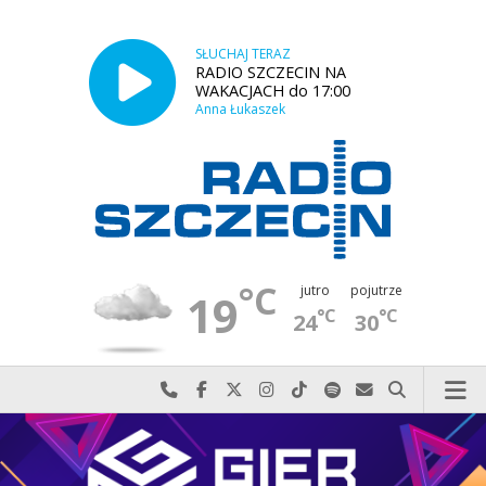
SŁUCHAJ TERAZ
RADIO SZCZECIN NA
WAKACJACH do 17:00
Anna Łukaszek
°C
jutro
pojutrze
19
°C
°C
24
30
Najlepiej po prostu do nas zadzwoń
Odwiedź nas na Facebook-u
Odwiedź nas na X
Odwiedź nas na Instagram-ie
Odwiedź nas na TikTok-u
Szukaj nas na Spotify
Wyślij do nas w
Szukaj