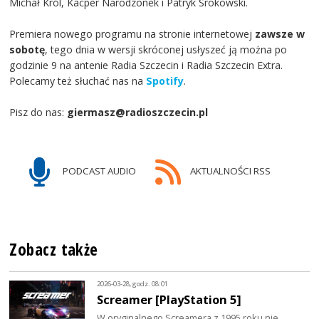
Michał Król, Kacper Narodzonek i Patryk Srokowski.
Premiera nowego programu na stronie internetowej
zawsze w
sobotę
, tego dnia w wersji skróconej usłyszeć ją można po
godzinie 9 na antenie Radia Szczecin i Radia Szczecin Extra.
Polecamy też słuchać nas na
Spotify
.
Pisz do nas:
giermasz@radioszczecin.pl
PODCAST AUDIO
AKTUALNOŚCI RSS
Zobacz także
2026-03-28, godz. 08:01
Screamer [PlayStation 5]
W oryginalnego Screamera z 1995 roku nie