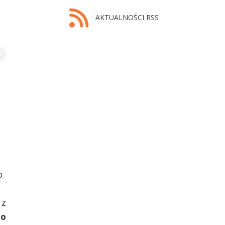
AKTUALNOŚCI RSS
o
 z
io