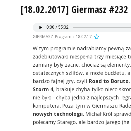
[18.02.2017] Giermasz #232 
GIERMASZ-Program z 18.02.17
W tym programie nadrabiamy pewną zaleg
zadebiutowało niespełna trzy miesiące t
zamiary były zacne, chociaż są elementy
ostatecznych szlifów, a może budżetu, a
bardzo fajnej gry, czyli
Road to Boruto
Storm 4
, brakuje chyba tylko nieco skro
nie było - chyba jedna z najlepszych "eg
komputera. Poza tym w Giermaszu Radek
nowych technologii
. Michał Król spraw
polecamy Starego, ale bardzo jarego (he