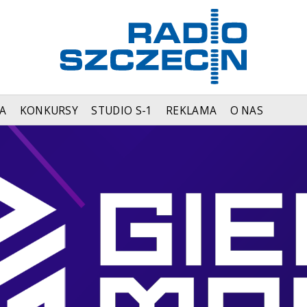
A
KONKURSY
STUDIO S-1
REKLAMA
O NAS