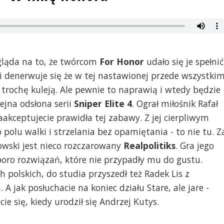
gląda na to, że twórcom
For Honor
udało się je spełnić
i denerwuje się że w tej nastawionej przede wszystki
y trochę kuleją. Ale pewnie to naprawią i wtedy będzie
ejna odsłona serii
Sniper Elite 4
. Ograł miłośnik Rafał
akceptujecie prawidła tej zabawy. Z jej cierpliwym
olu walki i strzelania bez opamiętania - to nie tu. Z
owski jest nieco rozczarowany
Realpolitiks
. Gra jego
oro rozwiązań, które nie przypadły mu do gustu.
polskich, do studia przyszedł też Radek Lis z
A jak posłuchacie na koniec działu Stare, ale jare -
cie się, kiedy urodził się Andrzej Kutys.