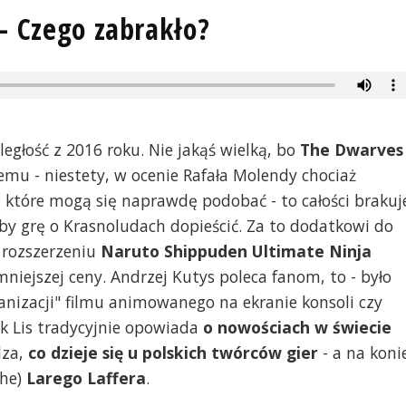
- Czego zabrakło?
łość z 2016 roku. Nie jakąś wielką, bo
The Dwarves
emu - niestety, w ocenie Rafała Molendy chociaż
, które mogą się naprawdę podobać - to całości brakuj
by grę o Krasnoludach dopieścić. Za to dodatkowi do
, rozszerzeniu
Naruto Shippuden Ultimate Ninja
mniejszej ceny. Andrzej Kutys poleca fanom, to - było
ranizacji" filmu animowanego na ekranie konsoli czy
 Lis tradycyjnie opowiada
o nowościach w świecie
dza,
co dzieje się u polskich twórców gier
- a na koni
 he)
Larego Laffera
.