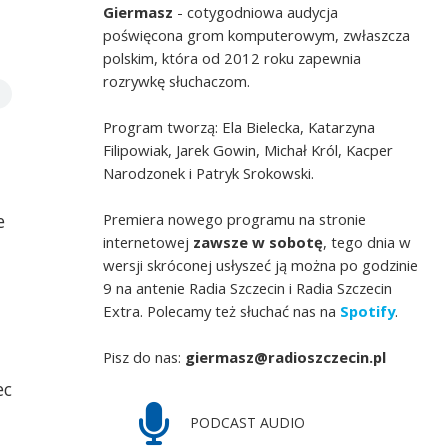
Giermasz
- cotygodniowa audycja
poświęcona grom komputerowym, zwłaszcza
polskim, która od 2012 roku zapewnia
rozrywkę słuchaczom.
Program tworzą: Ela Bielecka, Katarzyna
Filipowiak, Jarek Gowin, Michał Król, Kacper
Narodzonek i Patryk Srokowski.
Premiera nowego programu na stronie
e
internetowej
zawsze w sobotę
, tego dnia w
wersji skróconej usłyszeć ją można po godzinie
9 na antenie Radia Szczecin i Radia Szczecin
Extra. Polecamy też słuchać nas na
Spotify
.
Pisz do nas:
giermasz@radioszczecin.pl
ec
PODCAST AUDIO