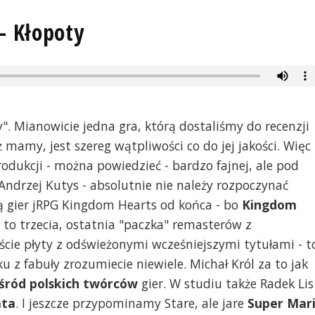
- Kłopoty
". Mianowicie jedna gra, którą dostaliśmy do recenzji
eż mamy, jest szereg wątpliwości co do jej jakości. Więc
odukcji - można powiedzieć - bardzo fajnej, ale pod
drzej Kutys - absolutnie nie należy rozpoczynać
ą gier jRPG Kingdom Hearts od końca - bo
Kingdom
to trzecia, ostatnia "paczka" remasterów z
liście płyty z odświeżonymi wcześniejszymi tytułami - t
 z fabuły zrozumiecie niewiele. Michał Król za to jak
wśród polskich twórców
gier. W studiu także Radek Lis
ata
. I jeszcze przypominamy Stare, ale jare
Super Mar