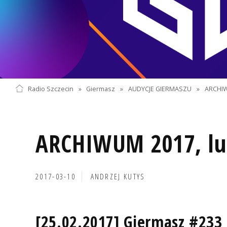
Radio Szczecin
»
Giermasz
»
AUDYCJE GIERMASZU
»
ARCHI
ARCHIWUM 2017, lu
2017-03-10
ANDRZEJ KUTYS
[25.02.2017] Giermasz #233