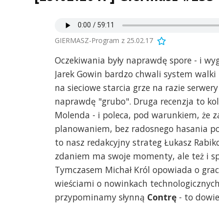
GIERMASZ-Program z 25.02.17
Oczekiwania były naprawdę spore - i wy
Jarek Gowin bardzo chwali system walki 
na sieciowe starcia grze na razie serwer
naprawdę "grubo". Druga recenzja to kol
Molenda - i poleca, pod warunkiem, że za
planowaniem, bez radosnego hasania po p
to nasz redakcyjny strateg Łukasz Rabik
zdaniem ma swoje momenty, ale też i sp
Tymczasem Michał Król opowiada o grach 
wieściami o nowinkach technologicznych. 
przypominamy słynną
Contrę
- to dowie