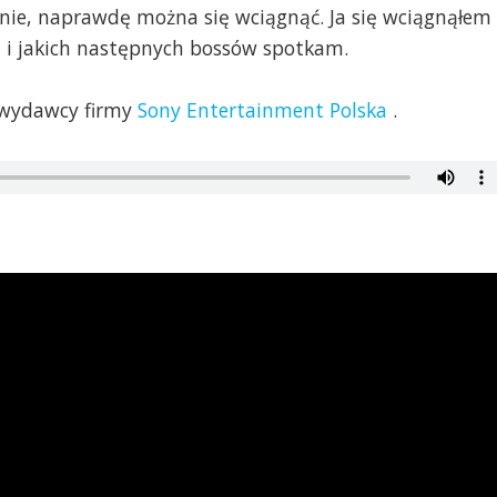
żnie, naprawdę można się wciągnąć. Ja się wciągnąłem 
j i jakich następnych bossów spotkam.
o wydawcy firmy
Sony Entertainment Polska
.