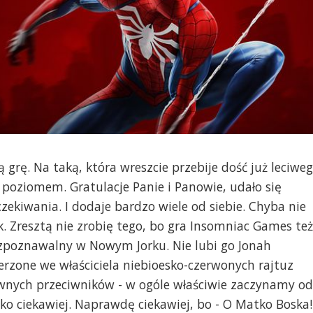
grę. Na taką, która wreszcie przebije dość już leciwe
poziomem. Gratulacje Panie i Panowie, udało się
zekiwania. I dodaje bardzo wiele od siebie. Chyba nie
. Zresztą nie zrobię tego, bo gra Insomniac Games też
 rozpoznawalny w Nowym Jorku. Nie lubi go Jonah
rzone we właściciela niebioesko-czerwonych rajtuz
wnych przeciwników - w ogóle właściwie zaczynamy od
lko ciekawiej. Naprawdę ciekawiej, bo - O Matko Boska!