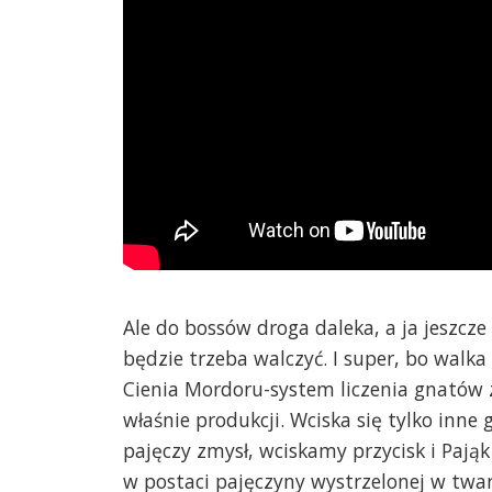
Ale do bossów droga daleka, a ja jeszc
będzie trzeba walczyć. I super, bo walka
Cienia Mordoru-system liczenia gnatów z
właśnie produkcji. Wciska się tylko inne 
pajęczy zmysł, wciskamy przycisk i Pają
w postaci pajęczyny wystrzelonej w twar