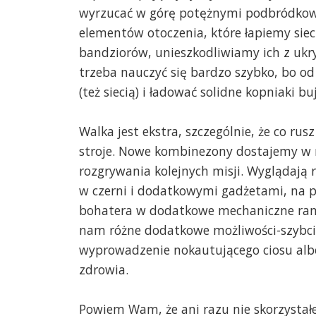
wyrzucać w górę potężnymi podbródkowy
elementów otoczenia, które łapiemy siec
bandziorów, unieszkodliwiamy ich z ukryc
trzeba nauczyć się bardzo szybko, bo o
(też siecią) i ładować solidne kopniaki bu
Walka jest ekstra, szczególnie, że co r
stroje. Nowe kombinezony dostajemy w
rozgrywania kolejnych misji. Wyglądają r
w czerni i dodatkowymi gadżetami, na pr
bohatera w dodatkowe mechaniczne ramio
nam różne dodatkowe możliwości-szybcie
wyprowadzenie nokautującego ciosu albo
zdrowia.
Powiem Wam, że ani razu nie skorzystał