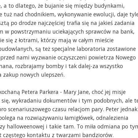
e, a to dlatego, że bujanie się między budynkami,
e tuż nad chodnikiem, wykonywanie ewolucji, daje tyl
sztą po drodze najczęściej trafia się na jakieś zadania
om w powstrzymaniu uciekających sprawców na bank,
 się z łotrami, którzy mają w całym mieście
udowlanych, są też specjalne laboratoria zostawione
ą przed nami wyzwanie oczyszczeni powietrza Nowego
rmana, rozbrajamy bomby i tak dalej-za wszystko
na zakup nowych ulepszeń.
ochaną Petera Parkera - Mary Jane, choć jej misje
u się, wykradaniu dokumentów i tym podobnych, ale t
sporo scenariuszowego czasu relacjom pary. Peter jednak
i polega na rozwiązywaniu łamigłówek, odnalezienia
ezy halloweenowej i takie tam. To miła odmiana po ty
yt częstego kontaktu z twarzami bandziorów.