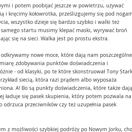
mi i potem poobijać jeszcze w powietrzu, używać
ią i kręcimy kołowrotka, prześlizgujemy się pod noga
ia, wszystko dzieje się bardzo szybko i walki też
d samego startu musimy klepać maski, wyrywać broń
jając się na sieci. Walka jest po prostu ekstra.
usz odkrywamy nowe moce, które dają nam poszczególne
 miarę zdobywania punktów doświadczenia i
óżnie - od klasyki, po te które skonstruował Tony Stark
zykład siecią, która razi prądem albo wyposaża
na. A! Bo są punkty doświadczenia, które także daj
j ładuje się pasek skupienia, który potem pozwala na
 odrzuca przeciwników czy też uzupełnia pasek
em z możliwości szybkiej podróży po Nowym Jorku, ch