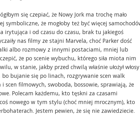
Mógłbym się czepiać, że Nowy Jork ma trochę mało
ej symboliczne, że mogłoby też być więcej samochod
 irytująca i od czasu do czasu, brak tu jakiegoś
zaiły nas filmy ze stajni Marvela, choć Parker dość
walki albo rozmowy z innymi postaciami, mniej lub
czepić, że po scenie wybuchu, którego siła miota nim
wilu, w stanie, jakby przed chwilą właśnie ułożył włosy
 bo bujanie się po linach, rozgrywanie scen walk
 scen filmowych, swoboda, bossowie, sprawiają, że
kowe. Polecam każdemu, kto tęskni za czasami
coś nowego w tym stylu (choć mniej mrocznym), kto
rbohaterach. Jestem pewien, że się nie zawiedziecie.