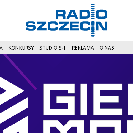
A
KONKURSY
STUDIO S-1
REKLAMA
O NAS