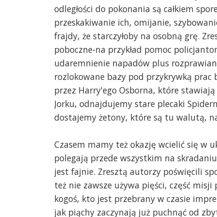
odległości do pokonania są całkiem spor
przeskakiwanie ich, omijanie, szybowani
frajdy, że starczyłoby na osobną grę. Zre
poboczne-na przykład pomoc policjant
udaremnienie napadów plus rozprawianie
rozlokowane bazy pod przykrywką prac b
przez Harry'ego Osborna, które stawiaj
Jorku, odnajdujemy stare plecaki Spide
dostajemy żetony, które są tu walutą, 
Czasem mamy też okazję wcielić się w uk
polegają przede wszystkim na skradani
jest fajnie. Zresztą autorzy poświęcili 
też nie zawsze używa pięści, część misj
kogoś, kto jest przebrany w czasie impr
jak piąchy zaczynają już puchnąć od zb