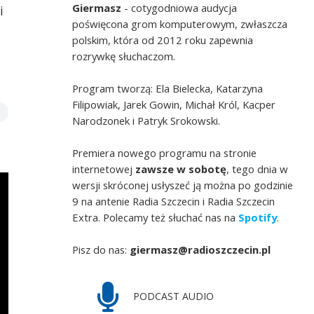
Giermasz
- cotygodniowa audycja
i
poświęcona grom komputerowym, zwłaszcza
polskim, która od 2012 roku zapewnia
rozrywkę słuchaczom.
Program tworzą: Ela Bielecka, Katarzyna
Filipowiak, Jarek Gowin, Michał Król, Kacper
Narodzonek i Patryk Srokowski.
Premiera nowego programu na stronie
internetowej
zawsze w sobotę
, tego dnia w
wersji skróconej usłyszeć ją można po godzinie
9 na antenie Radia Szczecin i Radia Szczecin
Extra. Polecamy też słuchać nas na
Spotify
.
Pisz do nas:
giermasz@radioszczecin.pl
PODCAST AUDIO