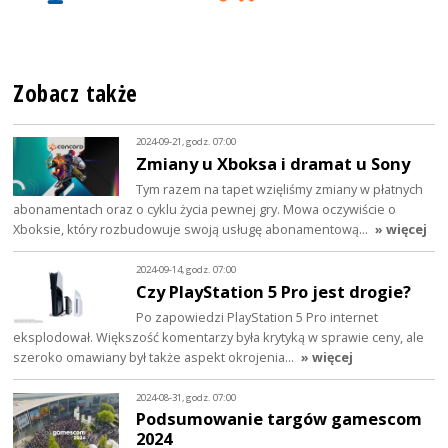
Zobacz także
2024-09-21, godz. 07:00
Zmiany u Xboksa i dramat u Sony
Tym razem na tapet wzięliśmy zmiany w płatnych
abonamentach oraz o cyklu życia pewnej gry. Mowa oczywiście o
Xboksie, który rozbudowuje swoją usługę abonamentową…
» więcej
2024-09-14, godz. 07:00
Czy PlayStation 5 Pro jest drogie?
Po zapowiedzi PlayStation 5 Pro internet
eksplodował. Większość komentarzy była krytyką w sprawie ceny, ale
szeroko omawiany był także aspekt okrojenia…
» więcej
2024-08-31, godz. 07:00
Podsumowanie targów gamescom
2024