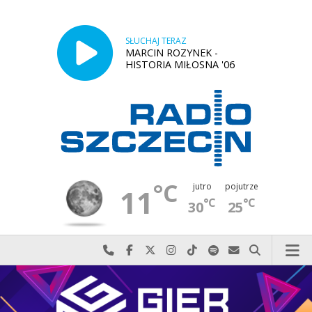
SŁUCHAJ TERAZ
MARCIN ROZYNEK -
HISTORIA MIŁOSNA '06
°C
jutro
pojutrze
11
°C
°C
30
25
Najlepiej po prostu do nas zadzwoń
Odwiedź nas na Facebook-u
Odwiedź nas na X
Odwiedź nas na Instagram-ie
Odwiedź nas na TikTok-u
Szukaj nas na Spotify
Wyślij do nas w
Szukaj