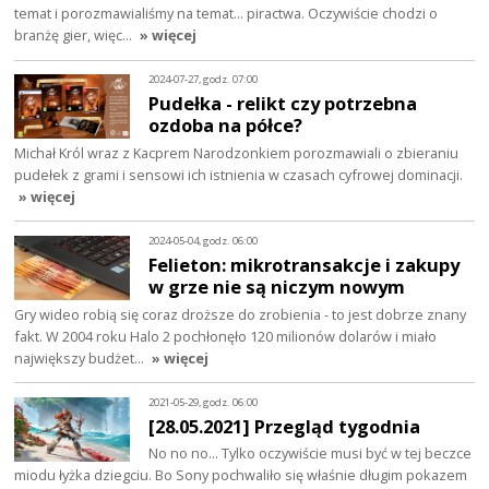
temat i porozmawialiśmy na temat... piractwa. Oczywiście chodzi o
branżę gier, więc…
» więcej
2024-07-27, godz. 07:00
Pudełka - relikt czy potrzebna
ozdoba na półce?
Michał Król wraz z Kacprem Narodzonkiem porozmawiali o zbieraniu
pudełek z grami i sensowi ich istnienia w czasach cyfrowej dominacji.
» więcej
2024-05-04, godz. 06:00
Felieton: mikrotransakcje i zakupy
w grze nie są niczym nowym
Gry wideo robią się coraz droższe do zrobienia - to jest dobrze znany
fakt. W 2004 roku Halo 2 pochłonęło 120 milionów dolarów i miało
największy budżet…
» więcej
2021-05-29, godz. 06:00
[28.05.2021] Przegląd tygodnia
No no no... Tylko oczywiście musi być w tej beczce
miodu łyżka dziegciu. Bo Sony pochwaliło się właśnie długim pokazem