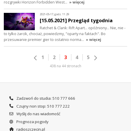
rozgrywki Horizon Forbidden West…
» więcej
2021-05-17, godz. 11:29
[15.05.2021] Przegląd tygodnia
Ratchet & Clank: Rift Apart... opóźniony... Nie, nie -
to tylko żarcik, chociaż, powiedzmy, "oparty na faktach". Bo
przesuwanie premier gier to ostatnio norma…
» więcej
1
2
3
4
5
438 na 44 stronach
Zadzwoń do studia: 510 777 666
Czujny non stop: 510 777 222
Wyślij do nas wiadomość
Prognoza pogody
radioszczecin.pl