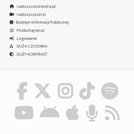
radioszczecinextra.pl
radioszczecin.tv
Biuletyn Informacji Publicznej
Posłuchaj teraz
Logowanie
DUŻA CZCIONKA
DUŻY KONTRAST