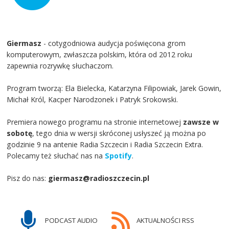
Giermasz
- cotygodniowa audycja poświęcona grom
komputerowym, zwłaszcza polskim, która od 2012 roku
zapewnia rozrywkę słuchaczom.
Program tworzą: Ela Bielecka, Katarzyna Filipowiak, Jarek Gowin,
Michał Król, Kacper Narodzonek i Patryk Srokowski.
Premiera nowego programu na stronie internetowej
zawsze w
sobotę
, tego dnia w wersji skróconej usłyszeć ją można po
godzinie 9 na antenie Radia Szczecin i Radia Szczecin Extra.
Polecamy też słuchać nas na
Spotify
.
Pisz do nas:
giermasz@radioszczecin.pl
PODCAST AUDIO
AKTUALNOŚCI RSS