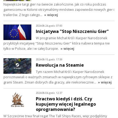
Największe targi gier na świecie zakończone. Jak co roku podczas
gamescomu w Kolonii otrzymaliśmy mnóstwo zapowiedzi nowych gier i
trailerów. Z tego całego…
» więcej
2024-08-24, godz. 07:00
Inicjatywa "Stop Niszczeniu Gier"
W programie Michał Król i Kacper Narodzonek
przybliżyli inicjatywę "Stop Niszczeniu Gier" która nabiera tempa nie
tylko w Polsce, ale i w całej Europie.
» więcej
2024-08-15, godz. 17:59
Rewolucja na Steamie
Tym razem Michał Król i Kacper Narodzonek
porozmawiali o ważnych zmianach w największym cyfrowym sklepie z
grami Steam. Zmian dobrych dla graczy, ale niekoniecznie…
» więcej
2024-08-04, godz. 12:37
Piractwo kiedyś i dziś. Czy
kupujemy więcej legalnego
oprogramowania?
W Szczecinie trwa finał regat The Tall Ships Races, więc podjęliśmy