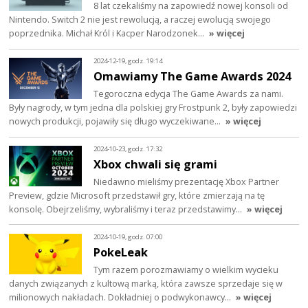
8 lat czekaliśmy na zapowiedź nowej konsoli od
Nintendo. Switch 2 nie jest rewolucją, a raczej ewolucją swojego
poprzednika. Michał Król i Kacper Narodzonek…
» więcej
2024-12-19, godz. 19:14
Omawiamy The Game Awards 2024
Tegoroczna edycja The Game Awards za nami.
Były nagrody, w tym jedna dla polskiej gry Frostpunk 2, były zapowiedzi
nowych produkcji, pojawiły się długo wyczekiwane…
» więcej
2024-10-23, godz. 17:32
Xbox chwali się grami
Niedawno mieliśmy prezentację Xbox Partner
Preview, gdzie Microsoft przedstawił gry, które zmierzają na tę
konsolę. Obejrzeliśmy, wybraliśmy i teraz przedstawimy…
» więcej
2024-10-19, godz. 07:00
PokeLeak
Tym razem porozmawiamy o wielkim wycieku
danych związanych z kultową marką, która zawsze sprzedaje się w
milionowych nakładach. Dokładniej o podwykonawcy…
» więcej