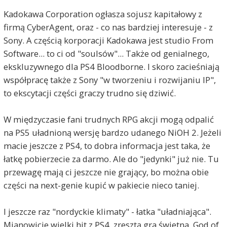
Kadokawa Corporation ogłasza sojusz kapitałowy z
firmą CyberAgent, oraz - co nas bardziej interesuje - z
Sony. A częścią korporacji Kadokawa jest studio From
Software... to ci od "soulsów"... Także od genialnego,
ekskluzywnego dla PS4 Bloodborne. I skoro zacieśniają
współpracę także z Sony "w tworzeniu i rozwijaniu IP",
to ekscytacji części graczy trudno się dziwić.
W międzyczasie fani trudnych RPG akcji mogą odpalić
na PS5 uładnioną wersję bardzo udanego NiOH 2. Jeżeli
macie jeszcze z PS4, to dobra informacja jest taka, że
łatkę pobierzecie za darmo. Ale do "jedynki" już nie. Tu
przewagę mają ci jeszcze nie grający, bo można obie
części na next-genie kupić w pakiecie nieco taniej.
I jeszcze raz "nordyckie klimaty" - łatka "uładniająca".
Mianowicie wielki hit z PS4, zresztą gra świetna, God of