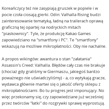
Koreańczycy też nie zasypiają gruszek w popiele i w
pocie czoła ciosają gierki. Odin: Valhalla Rising budzi
zainteresowanie tematyką, ładną na trailerach oprawą
graficzną tej opartej na nodryckich mitach
"piaskownicy". Tyle, że produkcję Kakao Games
zapowiedziano na "smartfony i PC". Te "smartfony"
wskazują na możliwe mikropłatności. Oby nie nachalne.
A propos wikingów: awantura o stan "załatania"
Assassin's Creed: Valhalla. Błędów cały czas nie brakuje
(chociaż gdy graliśmy w Giermaszu, jakiegoś bardzo
poważnego nie uświadczyliśmy) - a, co wytykają gracze,
wydawca głównie martwi się o jakość oferty sklepu z
mikropłatnościami. Bo tu progres jest imponujący. No
więc przekonamy się, czy zapowiedziane już wcześniej
przez twórców "łatki" do rozgrywki sprawę wyprostują.