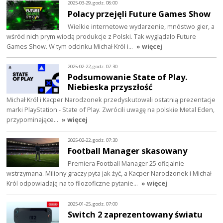
2025-03-29, godz. 08:00
Polacy przejęli Future Games Show
Wielkie internetowe wydarzenie, mnóstwo gier, a
wśród nich prym wiodą produkcje z Polski. Tak wyglądało Future
Games Show. W tym odcinku Michał Król i…
» więcej
2025-02-22, godz. 07:30
Podsumowanie State of Play.
Niebieska przyszłość
Michał Król i Kacper Narodzonek przedyskutowali ostatnią prezentacje
marki PlayStation - State of Play. Zwrócili uwagę na polskie Metal Eden,
przypominające…
» więcej
2025-02-22, godz. 07:30
Football Manager skasowany
Premiera Football Manager 25 oficjalnie
wstrzymana. Miliony graczy pyta jak żyć, a Kacper Narodzonek i Michał
Król odpowiadają na to filozoficzne pytanie…
» więcej
2025-01-25, godz. 07:00
Switch 2 zaprezentowany światu