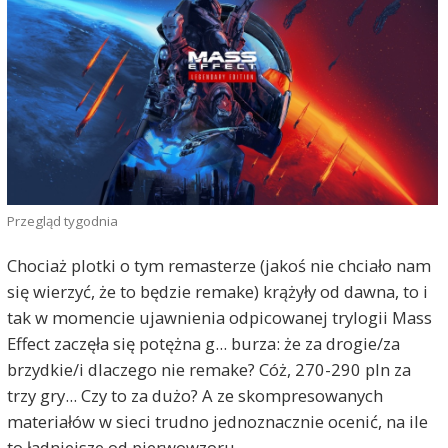
Przegląd tygodnia
Chociaż plotki o tym remasterze (jakoś nie chciało nam
się wierzyć, że to będzie remake) krążyły od dawna, to i
tak w momencie ujawnienia odpicowanej trylogii Mass
Effect zaczęła się potężna g... burza: że za drogie/za
brzydkie/i dlaczego nie remake? Cóż, 270-290 pln za
trzy gry... Czy to za dużo? A ze skompresowanych
materiałów w sieci trudno jednoznacznie ocenić, na ile
to ładniejsze od pierwowzoru...