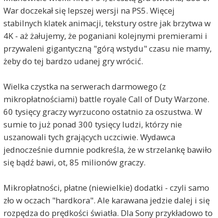
War doczekał się lepszej wersji na PS5. Więcej
stabilnych klatek animacji, tekstury ostre jak brzytwa w
4K - aż żałujemy, że poganiani kolejnymi premierami i
przywaleni gigantyczną "górą wstydu" czasu nie mamy,
żeby do tej bardzo udanej gry wrócić.
Wielka czystka na serwerach darmowego (z
mikropłatnościami) battle royale Call of Duty Warzone.
60 tysięcy graczy wyrzucono ostatnio za oszustwa. W
sumie to już ponad 300 tysięcy ludzi, którzy nie
uszanowali tych grających uczciwie. Wydawca
jednocześnie dumnie podkreśla, że w strzelankę bawiło
się bądź bawi, ot, 85 milionów graczy.
Mikropłatności, płatne (niewielkie) dodatki - czyli samo
zło w oczach "hardkora". Ale karawana jedzie dalej i się
rozpędza do prędkości światła. Dla Sony przykładowo to