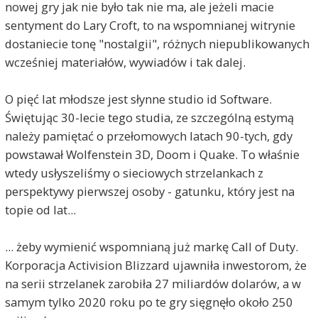
nowej gry jak nie było tak nie ma, ale jeżeli macie
sentyment do Lary Croft, to na wspomnianej witrynie
dostaniecie tonę "nostalgii", różnych niepublikowanych
wcześniej materiałów, wywiadów i tak dalej.
O pięć lat młodsze jest słynne studio id Software.
Świętując 30-lecie tego studia, ze szczególną estymą
należy pamiętać o przełomowych latach 90-tych, gdy
powstawał Wolfenstein 3D, Doom i Quake. To właśnie
wtedy usłyszeliśmy o sieciowych strzelankach z
perspektywy pierwszej osoby - gatunku, który jest na
topie od lat...
... żeby wymienić wspomnianą już markę Call of Duty.
Korporacja Activision Blizzard ujawniła inwestorom, że
na serii strzelanek zarobiła 27 miliardów dolarów, a w
samym tylko 2020 roku po te gry sięgnęło około 250