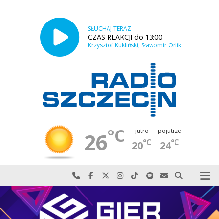
SŁUCHAJ TERAZ
CZAS REAKCJI do 13:00
Krzysztof Kukliński, Sławomir Orlik
°C
jutro
pojutrze
26
°C
°C
20
24
Najlepiej po prostu do nas zadzwoń
Odwiedź nas na Facebook-u
Odwiedź nas na X
Odwiedź nas na Instagram-ie
Odwiedź nas na TikTok-u
Szukaj nas na Spotify
Wyślij do nas w
Szukaj