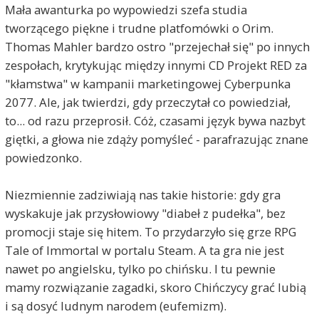
Mała awanturka po wypowiedzi szefa studia
tworzącego piękne i trudne platfomówki o Orim.
Thomas Mahler bardzo ostro "przejechał się" po innych
zespołach, krytykując między innymi CD Projekt RED za
"kłamstwa" w kampanii marketingowej Cyberpunka
2077. Ale, jak twierdzi, gdy przeczytał co powiedział,
to... od razu przeprosił. Cóż, czasami język bywa nazbyt
giętki, a głowa nie zdąży pomyśleć - parafrazując znane
powiedzonko.
Niezmiennie zadziwiają nas takie historie: gdy gra
wyskakuje jak przysłowiowy "diabeł z pudełka", bez
promocji staje się hitem. To przydarzyło się grze RPG
Tale of Immortal w portalu Steam. A ta gra nie jest
nawet po angielsku, tylko po chińsku. I tu pewnie
mamy rozwiązanie zagadki, skoro Chińczycy grać lubią
i są dosyć ludnym narodem (eufemizm).