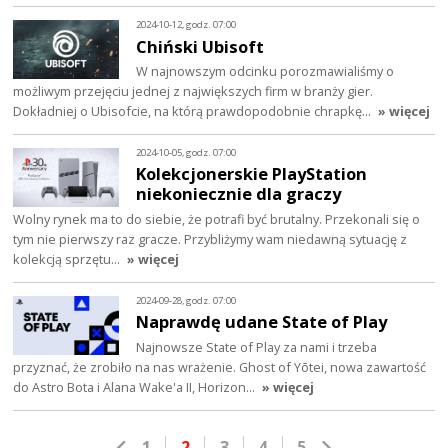
2024-10-12, godz. 07:00
Chiński Ubisoft
W najnowszym odcinku porozmawialiśmy o
możliwym przejęciu jednej z największych firm w branży gier.
Dokładniej o Ubisofcie, na którą prawdopodobnie chrapkę…
» więcej
2024-10-05, godz. 07:00
Kolekcjonerskie PlayStation
niekoniecznie dla graczy
Wolny rynek ma to do siebie, że potrafi być brutalny. Przekonali się o
tym nie pierwszy raz gracze. Przybliżymy wam niedawną sytuację z
kolekcją sprzętu…
» więcej
2024-09-28, godz. 07:00
Naprawdę udane State of Play
Najnowsze State of Play za nami i trzeba
przyznać, że zrobiło na nas wrażenie. Ghost of Yōtei, nowa zawartość
do Astro Bota i Alana Wake'a II, Horizon…
» więcej
1
2
3
4
5