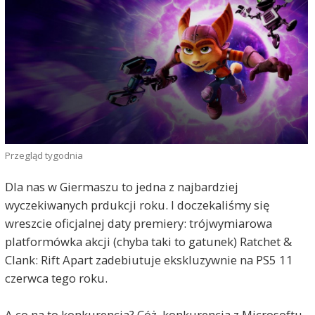
Przegląd tygodnia
Dla nas w Giermaszu to jedna z najbardziej
wyczekiwanych prdukcji roku. I doczekaliśmy się
wreszcie oficjalnej daty premiery: trójwymiarowa
platformówka akcji (chyba taki to gatunek) Ratchet &
Clank: Rift Apart zadebiutuje ekskluzywnie na PS5 11
czerwca tego roku.
A co na to konkurencja? Cóż, konkurencja z Microsoftu