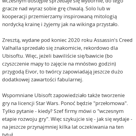
wczesnym dostępie sprzedaje się wybornie, do tego
gracze nad wyraz sobie grę chwalą. Solo lub w
kooperacji przemierzamy inspirowaną mitologią
nordycką krainę i żyjemy jak na wikinga przystało.
Zresztą, wydane pod koniec 2020 roku Assassin's Creed
Valhalla sprzedało się znakomicie, rekordowo dla
Ubisoftu. Więc, jeżeli bawiliście się/bawicie (bo
czyszczenie mapy to zajęcie na mnóstwo godzin)
przygodą Eivor, to twórcy zapowiadają jeszcze dużo
dodatkowej zawartości fabularnej.
Wspomniane Ubisoft zapowiedziało także tworzenie
gry na licencji Star Wars. Ponoć będzie "przełomowa".
Tylko pytanie - kiedy? Szef firmy mówi o "wczesnym
etapie rozwoju gry". Więc szykujcie się - jak się wydaje -
na jeszcze przynajmniej kilka lat oczekiwania na ten
tytuł.