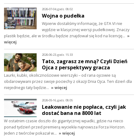
2026-07-04, godz. 08:02
Wojna o pudełka
Wpierw dostaliśmy informację, że GTA VI nie
wyjdzie w klasycznej wersji pudełkowej. Znaczy
plastik będzie, ale w środku będzie znajdował się kod na licencję…
»
więcej
2026-06-23, godz. 15:33
Tato, zagrasz ze mną? Czyli Dzień
Ojca z perspektywy gracza
Laurki, kubki, okolicznościowe wierszyki – od rana ojcowie są
obdarowywani przez swoje pociechy z okazji Dnia Ojca. Ten dzień dla
niejednego taty będzie…
» więcej
2026-05-16, godz. 08:05
Leakowanie nie popłaca, czyli jak
dostać bana na 8000 lat
W ostatnim czasie doszło do gigantycznej wpadki, gdzie na nieco
ponad tydzień przed premierą wyciekła najnowsza Forza Horizon.
Jeden z twórców pokazał w…
» więcej