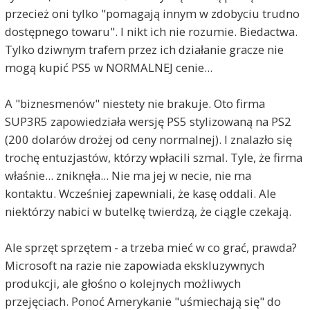
przecież oni tylko "pomagają innym w zdobyciu trudno
dostępnego towaru". I nikt ich nie rozumie. Biedactwa.
Tylko dziwnym trafem przez ich działanie gracze nie
mogą kupić PS5 w NORMALNEJ cenie...
A "biznesmenów" niestety nie brakuje. Oto firma
SUP3R5 zapowiedziała wersję PS5 stylizowaną na PS2
(200 dolarów drożej od ceny normalnej). I znalazło się
trochę entuzjastów, którzy wpłacili szmal. Tyle, że firma
właśnie... zniknęła... Nie ma jej w necie, nie ma
kontaktu. Wcześniej zapewniali, że kasę oddali. Ale
niektórzy nabici w butelkę twierdzą, że ciągle czekają.
Ale sprzęt sprzętem - a trzeba mieć w co grać, prawda?
Microsoft na razie nie zapowiada ekskluzywnych
produkcji, ale głośno o kolejnych możliwych
przejęciach. Ponoć Amerykanie "uśmiechają się" do