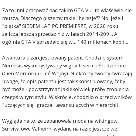
Za to inni pracować nad takim GTA VI... to właściwie nie
muszą. Dlaczego piszemy takie "herezje"? No, jeżeli
"piątka" SIEDEM LAT PO PREMIERZE, w 2020 roku
zalicza lepszą sprzedaż niż w latach 2014-209... A
ogólnie GTA V sprzedało się w... 140 milionach kopii...
Awantura o zarejestrowany patent. Chodzi o system
Nemesis wykorzystywany w grach serii o Śródziemiu
(Cień Mordoru i Cień Wojny). Niektórzy twórcy zwracają
uwagę, że opis patentu jest tak skonstruowany, żeby -
być może - powstrzymać jakiekolwiek próby zrobienia
czegoś w tym stylu. W skrócie, chodziło o przeciwników
"uczących się" gracza i awansujących w hierarchii.
Wygląda na to, że zapanowała moda na wikingów.
Survivalowe Valheim, wydane na razie jeszcze we