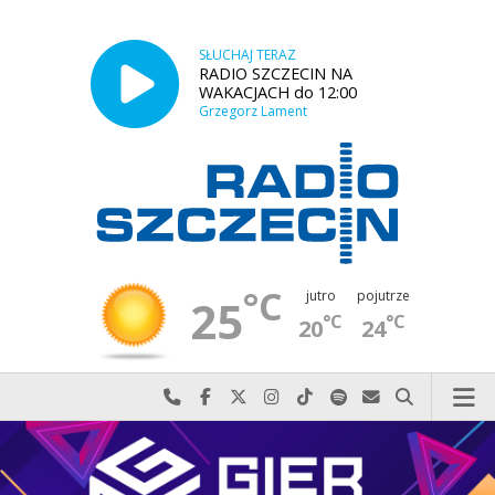
SŁUCHAJ TERAZ
RADIO SZCZECIN NA
WAKACJACH do 12:00
Grzegorz Lament
°C
jutro
pojutrze
25
°C
°C
20
24
Najlepiej po prostu do nas zadzwoń
Odwiedź nas na Facebook-u
Odwiedź nas na X
Odwiedź nas na Instagram-ie
Odwiedź nas na TikTok-u
Szukaj nas na Spotify
Wyślij do nas w
Szukaj