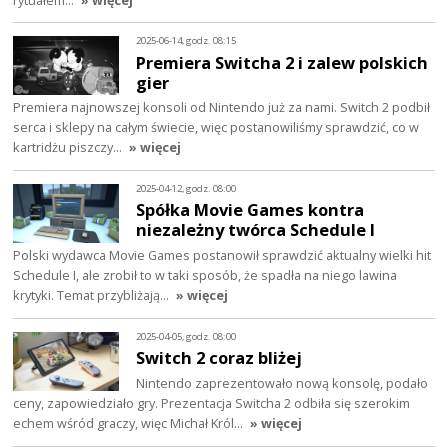
2025-06-14, godz. 08:15
Premiera Switcha 2 i zalew polskich
gier
Premiera najnowszej konsoli od Nintendo już za nami. Switch 2 podbił
serca i sklepy na całym świecie, więc postanowiliśmy sprawdzić, co w
kartridżu piszczy…
» więcej
2025-04-12, godz. 08:00
Spółka Movie Games kontra
niezależny twórca Schedule I
Polski wydawca Movie Games postanowił sprawdzić aktualny wielki hit
Schedule I, ale zrobił to w taki sposób, że spadła na niego lawina
krytyki. Temat przybliżają…
» więcej
2025-04-05, godz. 08:00
Switch 2 coraz bliżej
Nintendo zaprezentowało nową konsolę, podało
ceny, zapowiedziało gry. Prezentacja Switcha 2 odbiła się szerokim
echem wśród graczy, więc Michał Król…
» więcej