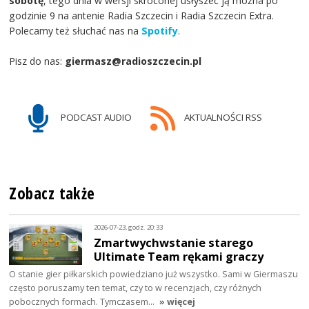
sobotę
, tego dnia w wersji skróconej usłyszeć ją można po
godzinie 9 na antenie Radia Szczecin i Radia Szczecin Extra.
Polecamy też słuchać nas na
Spotify
.
Pisz do nas:
giermasz@radioszczecin.pl
PODCAST AUDIO
AKTUALNOŚCI RSS
Zobacz także
2026-07-23, godz. 20:33
Zmartwychwstanie starego
Ultimate Team rękami graczy
O stanie gier piłkarskich powiedziano już wszystko. Sami w Giermaszu
często poruszamy ten temat, czy to w recenzjach, czy różnych
pobocznych formach. Tymczasem…
» więcej