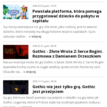
2026-03-03, godz. 19:55
Powstała platforma, która pomaga
przygotować dziecko do pobytu w
szpitalu
Są rzeczy ważniejsze niż gry. Dla mnie, jako rodzica, jest to własne
dziecko, które niestety ma długą historie wizyt w szpitalach. Są to
sytuacje ciężkie…
» więcej
2026-02-21, godz. 08:05
Gothic - Złote Wrota 2: Serce Bogini.
Rozmowa z Damianem Orzeszkiem
Nasza recenzja moda do gry Gothic o tytule Złote Wrota 2: Serce Bogini
wywołała trochę szumu w ciągle wielkiej społeczności fanów tej serii.
Okazało się…
» więcej
2025-12-13, godz. 08:05
Gothic nie jest tylko grą. Gothic
jest przeżyciem
Są gry, które po latach pamięta się jedynie z okładki i są gry takie jak
Gothic. Legenda, która w Polsce stała się osobnym językiem, kulturą i
rytuałem…
» więcej