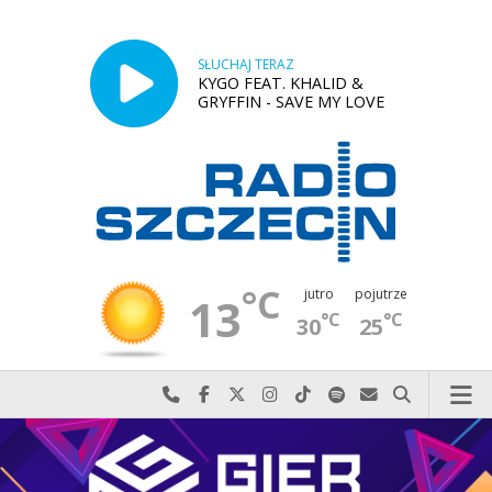
SŁUCHAJ TERAZ
KYGO FEAT. KHALID &
GRYFFIN - SAVE MY LOVE
°C
jutro
pojutrze
13
°C
°C
30
25
Najlepiej po prostu do nas zadzwoń
Odwiedź nas na Facebook-u
Odwiedź nas na X
Odwiedź nas na Instagram-ie
Odwiedź nas na TikTok-u
Szukaj nas na Spotify
Wyślij do nas w
Szukaj