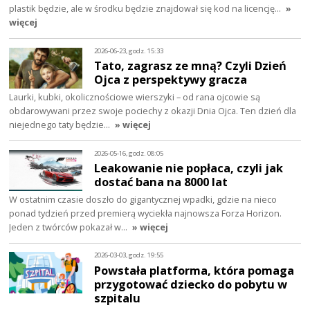
plastik będzie, ale w środku będzie znajdował się kod na licencję…
»
więcej
2026-06-23, godz. 15:33
Tato, zagrasz ze mną? Czyli Dzień
Ojca z perspektywy gracza
Laurki, kubki, okolicznościowe wierszyki – od rana ojcowie są
obdarowywani przez swoje pociechy z okazji Dnia Ojca. Ten dzień dla
niejednego taty będzie…
» więcej
2026-05-16, godz. 08:05
Leakowanie nie popłaca, czyli jak
dostać bana na 8000 lat
W ostatnim czasie doszło do gigantycznej wpadki, gdzie na nieco
ponad tydzień przed premierą wyciekła najnowsza Forza Horizon.
Jeden z twórców pokazał w…
» więcej
2026-03-03, godz. 19:55
Powstała platforma, która pomaga
przygotować dziecko do pobytu w
szpitalu