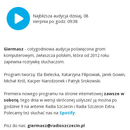
Najbliższa audycja dzisiaj, 08
sierpnia po godz. 09:38
Giermasz
- cotygodniowa audycja poświęcona grom
komputerowym, zwłaszcza polskim, która od 2012 roku
zapewnia rozrywkę słuchaczom.
Program tworzą: Ela Bielecka, Katarzyna Filipowiak, Jarek Gowin,
Michał Król, Kacper Narodzonek i Patryk Srokowski.
Premiera nowego programu na stronie internetowej
zawsze w
sobotę
, tego dnia w wersji skróconej usłyszeć ją można po
godzinie 9 na antenie Radia Szczecin i Radia Szczecin Extra.
Polecamy też słuchać nas na
Spotify
.
Pisz do nas:
giermasz@radioszczecin.pl