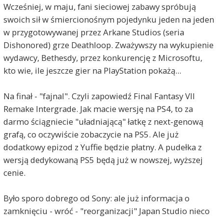
Wcześniej, w maju, fani sieciowej zabawy spróbują
swoich sił w śmiercionośnym pojedynku jeden na jeden
w przygotowywanej przez Arkane Studios (seria
Dishonored) grze Deathloop. Zważywszy na wykupienie
wydawcy, Bethesdy, przez konkurencję z Microsoftu,
kto wie, ile jeszcze gier na PlayStation pokażą...
Na finał - "fajnal". Czyli zapowiedź Final Fantasy VII
Remake Intergrade. Jak macie wersję na PS4, to za
darmo ściągniecie "uładniającą" łatkę z next-genową
grafą, co oczywiście zobaczycie na PS5. Ale już
dodatkowy epizod z Yuffie będzie płatny. A pudełka z
wersją dedykowaną PS5 będą już w nowszej, wyższej
cenie.
Było sporo dobrego od Sony: ale już informacja o
zamknięciu - wróć - "reorganizacji" Japan Studio nieco