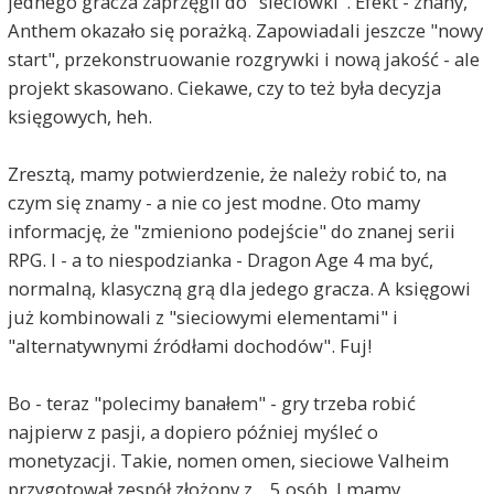
jednego gracza zaprzęgli do "sieciówki". Efekt - znany,
Anthem okazało się porażką. Zapowiadali jeszcze "nowy
start", przekonstruowanie rozgrywki i nową jakość - ale
projekt skasowano. Ciekawe, czy to też była decyzja
księgowych, heh.
Zresztą, mamy potwierdzenie, że należy robić to, na
czym się znamy - a nie co jest modne. Oto mamy
informację, że "zmieniono podejście" do znanej serii
RPG. I - a to niespodzianka - Dragon Age 4 ma być,
normalną, klasyczną grą dla jedego gracza. A księgowi
już kombinowali z "sieciowymi elementami" i
"alternatywnymi źródłami dochodów". Fuj!
Bo - teraz "polecimy banałem" - gry trzeba robić
najpierw z pasji, a dopiero później myśleć o
monetyzacji. Takie, nomen omen, sieciowe Valheim
przygotował zespół złożony z... 5 osób. I mamy