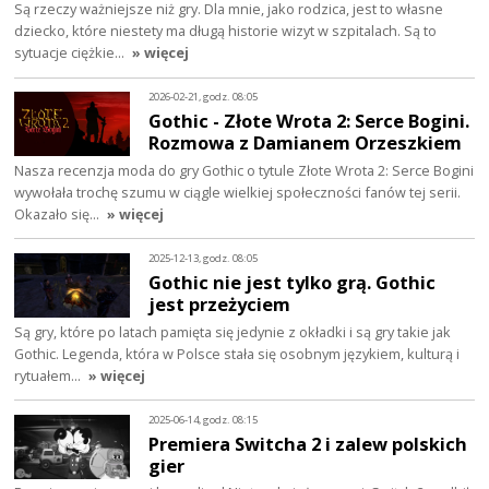
Są rzeczy ważniejsze niż gry. Dla mnie, jako rodzica, jest to własne
dziecko, które niestety ma długą historie wizyt w szpitalach. Są to
sytuacje ciężkie…
» więcej
2026-02-21, godz. 08:05
Gothic - Złote Wrota 2: Serce Bogini.
Rozmowa z Damianem Orzeszkiem
Nasza recenzja moda do gry Gothic o tytule Złote Wrota 2: Serce Bogini
wywołała trochę szumu w ciągle wielkiej społeczności fanów tej serii.
Okazało się…
» więcej
2025-12-13, godz. 08:05
Gothic nie jest tylko grą. Gothic
jest przeżyciem
Są gry, które po latach pamięta się jedynie z okładki i są gry takie jak
Gothic. Legenda, która w Polsce stała się osobnym językiem, kulturą i
rytuałem…
» więcej
2025-06-14, godz. 08:15
Premiera Switcha 2 i zalew polskich
gier