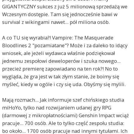
GIGANTYCZNY sukces z już 5 milionową sprzedażą we
Wczesnym dostępie. Tam się jednocześnie bawi w
survival z wikingami nawet... pół miliona osób.
A co TU się wyrabia?! Vampire: The Masquerade
Bloodlines 2 "pozamiatane"? Może i za daleko to idący
wniosek, ale jeżeli wydawca właśnie podziękował
jednemu zespołowi deweloperów i szuka nowego...
przecież premierę zapowiadano na ten rok?! No to
wygląda, że gra jest w tak złym stanie, że boimy się
myśleć, kiedy w ogóle i czy się uda. Obyśmy się mylili.
Mają rozmach... Jak informuje szef chińskiego studia
miHoYo, tylko nad rozwijaniem udanej gry RPG
(darmowej z mikropłatnościami) Genshin Impact wciąż
pracuje... 700 osób. Ale to tylko część zespołu studia:
bo około... 1700 osób pracuje nad innymi tytułami. Ich