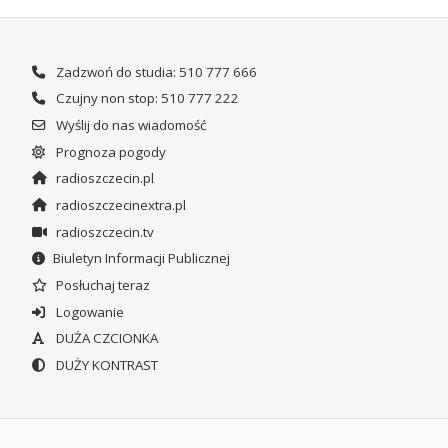
Zadzwoń do studia: 510 777 666
Czujny non stop: 510 777 222
Wyślij do nas wiadomość
Prognoza pogody
radioszczecin.pl
radioszczecinextra.pl
radioszczecin.tv
Biuletyn Informacji Publicznej
Posłuchaj teraz
Logowanie
DUŻA CZCIONKA
DUŻY KONTRAST