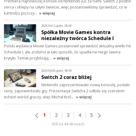
Premiera najnowszej konsoli od Nintendo już za nami. Switch 2 podbił
serca i sklepy na całym świecie, więc postanowiliśmy sprawdzić, co w
kartridżu piszczy…
» więcej
2025-04-12, godz. 08:00
Spółka Movie Games kontra
niezależny twórca Schedule I
Polski wydawca Movie Games postanowił sprawdzić aktualny wielki hit
Schedule I, ale zrobił to w taki sposób, że spadła na niego lawina
krytyki. Temat przybliżają…
» więcej
2025-04-05, godz. 08:00
Switch 2 coraz bliżej
Nintendo zaprezentowało nową konsolę, podało
ceny, zapowiedziało gry. Prezentacja Switcha 2 odbiła się szerokim
echem wśród graczy, więc Michał Król…
» więcej
1
2
3
4
5
438 na 44 stronach