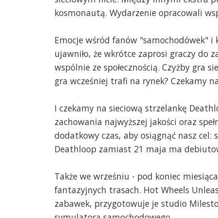
kosmonautą. Wydarzenie opracowali wspó
Emocje wśród fanów "samochodówek" i klu
ujawniło, że wkrótce zaprosi graczy do 
wspólnie ze społecznością. Czyżby gra si
gra wcześniej trafi na rynek? Czekamy n
I czekamy na sieciową strzelankę Deathl
zachowania najwyższej jakości oraz spełn
dodatkowy czas, aby osiągnąć nasz cel: 
Deathloop zamiast 21 maja ma debiutow
Także we wrześniu - pod koniec miesią
fantazyjnych trasach. Hot Wheels Unleas
zabawek, przygotowuje je studio Milesto
symulatora samochodowego...