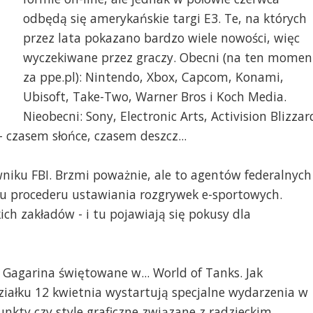
odbędą się amerykańskie targi E3. Te, na których
przez lata pokazano bardzo wiele nowości, więc
wyczekiwane przez graczy. Obecni (na ten momen
za ppe.pl): Nintendo, Xbox, Capcom, Konami,
Ubisoft, Take-Two, Warner Bros i Koch Media.
Nieobecni: Sony, Electronic Arts, Activision Blizzar
- czasem słońce, czasem deszcz...
owniku FBI. Brzmi poważnie, ale to agentów federalnych
 procederu ustawiania rozgrywek e-sportowych.
ch zakładów - i tu pojawiają się pokusy dla
a Gagarina świętowane w... World of Tanks. Jak
iałku 12 kwietnia wystartują specjalne wydarzenia w
unkty czy style graficzne związane z radzieckim