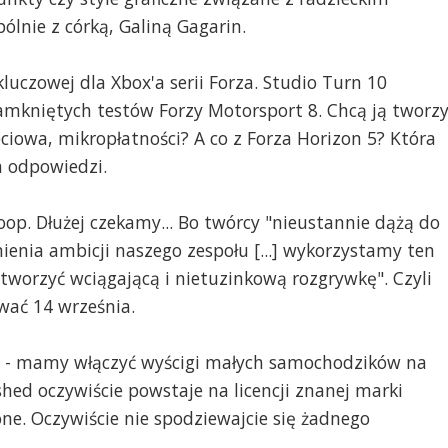
lnie z córką, Galiną Gagarin.
czowej dla Xbox'a serii Forza. Studio Turn 10
zamkniętych testów Forzy Motorsport 8. Chcą ją tworz
eciowa, mikropłatności? A co z Forza Horizon 5? Która
a odpowiedzi.
oop. Dłużej czekamy... Bo twórcy "nieustannie dążą do
ienia ambicji naszego zespołu [...] wykorzystamy ten
stworzyć wciągającą i nietuzinkową rozgrywkę". Czyli
ać 14 września.
ca - mamy włączyć wyścigi małych samochodzików na
hed oczywiście powstaje na licencji znanej marki
ne. Oczywiście nie spodziewajcie się żadnego