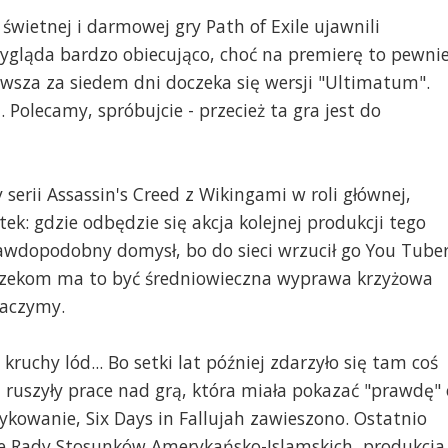
świetnej i darmowej gry Path of Exile ujawnili
gląda bardzo obiecująco, choć na premierę to pewni
erwsza za siedem dni doczeka się wersji "Ultimatum".
 Polecamy, spróbujcie - przecież ta gra jest do
 serii Assassin's Creed z Wikingami w roli głównej,
ek: gdzie odbędzie się akcja kolejnej produkcji tego
dopodobny domysł, bo do sieci wrzucił go You Tube
 rzekom ma to być średniowieczna wyprawa krzyżowa
baczymy.
ruchy lód... Bo setki lat później zdarzyło się tam coś
u ruszyły prace nad grą, która miała pokazać "prawdę" 
ykowanie, Six Days in Fallujah zawieszono. Ostatnio
ie Rady Stosunków Amerykańsko-Islamskich, produkcja