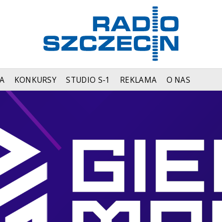
A
KONKURSY
STUDIO S-1
REKLAMA
O NAS