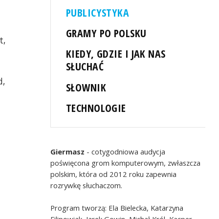
PUBLICYSTYKA
GRAMY PO POLSKU
t,
KIEDY, GDZIE I JAK NAS
SŁUCHAĆ
d,
SŁOWNIK
TECHNOLOGIE
Giermasz
- cotygodniowa audycja
poświęcona grom komputerowym, zwłaszcza
polskim, która od 2012 roku zapewnia
rozrywkę słuchaczom.
Program tworzą: Ela Bielecka, Katarzyna
Filipowiak, Jarek Gowin, Michał Król, Kacper