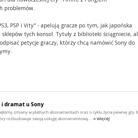
ch problemów.
PS3, PSP i Vity" - apelują gracze po tym, jak japońska
sklepów tych konsol. Tytuły z biblioteki ściągniecie, a
podpisać petycje graczy, którzy chcą namówić Sony do
żymy.
 i dramat u Sony
ęliśmy zmiany w płatnych abonamentach oraz o cyklu życia pewnej gry.
 który rozbudowuje swoją usługę abonamentową…
» więcej