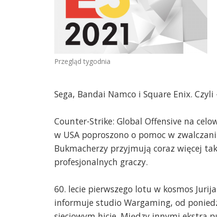
Przegląd tygodnia
Sega, Bandai Namco i Square Enix. Czyli 
Counter-Strike: Global Offensive na cel
w USA poproszono o pomoc w zwalczaniu
Bukmacherzy przyjmują coraz więcej taki
profesjonalnych graczy.
60. lecie pierwszego lotu w kosmos Jurij
informuje studio Wargaming, od poniedz
sieciowym hicie. Między innymi ekstra p