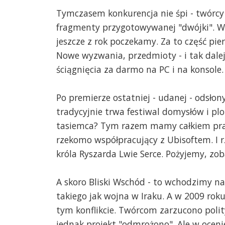
Tymczasem konkurencja nie śpi - twórcy 
fragmenty przygotowywanej "dwójki". Wy
jeszcze z rok poczekamy. Za to część pi
Nowe wyzwania, przedmioty - i tak dalej.
ściągnięcia za darmo na PC i na konsole.
Po premierze ostatniej - udanej - odsłony
tradycyjnie trwa festiwal domysłów i plot
tasiemca? Tym razem mamy całkiem praw
rzekomo współpracujący z Ubisoftem. I
króla Ryszarda Lwie Serce. Pożyjemy, zo
A skoro Bliski Wschód - to wchodzimy na k
takiego jak wojna w Iraku. A w 2009 rok
tym konflikcie. Twórcom zarzucono polit
jednak projekt "odmrożono". Ale w ocen