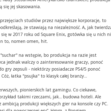
się jej skasowania.
 przejęciach studiów przez największe korporacje, to
podkreślają, że stawiają na niezależność. A, jak twierdz
u się w 2017 roku od Square Enix, gotówka się u nich n
an to, nomen omen, hit.
 "suchar" na wstępie, bo produkcja na razie jest
a jednak walczy o zainteresowanie graczy, ponoć
 do gry zepsuli - niektórzy posiadacze PS4/5 ponoć
ż, łatka "psujka" to klasyk całej branży...
erwszych, pionierskich lat gamingu. Co ciekawe,
rzykład takimi rzeczami, jak... budowa hoteli. Ale
z ambicją produkcji większych gier na konsole czy PC.
Atari dla nowoczesnej ery”. Hmm, z Pongiem