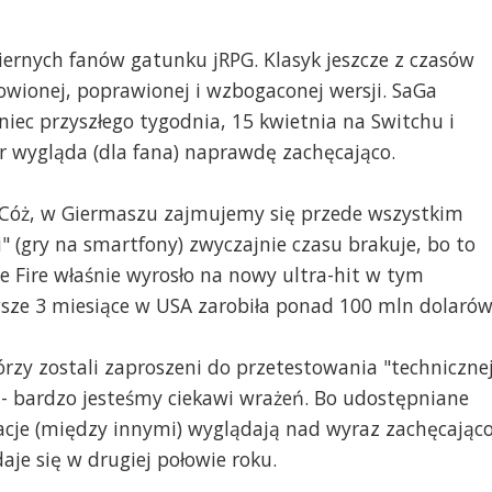
ernych fanów gatunku jRPG. Klasyk jeszcze z czasów
owionej, poprawionej i wzbogaconej wersji. SaGa
iec przyszłego tygodnia, 15 kwietnia na Switchu i
r wygląda (dla fana) naprawdę zachęcająco.
ie? Cóż, w Giermaszu zajmujemy się przede wszystkim
" (gry na smartfony) zwyczajnie czasu brakuje, bo to
 Fire właśnie wyrosło na nowy ultra-hit w tym
wsze 3 miesiące w USA zarobiła ponad 100 mln dolarów
tórzy zostali zaproszeni do przetestowania "techniczne
d - bardzo jesteśmy ciekawi wrażeń. Bo udostępniane
acje (między innymi) wyglądają nad wyraz zachęcająco
aje się w drugiej połowie roku.