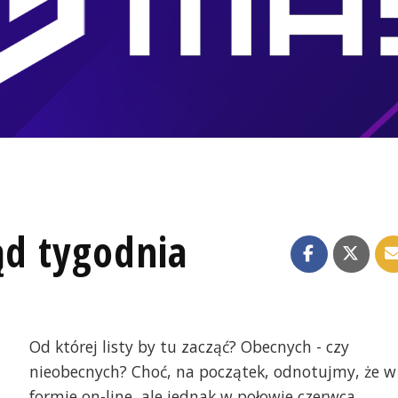
ąd tygodnia
Od której listy by tu zacząć? Obecnych - czy
nieobecnych? Choć, na początek, odnotujmy, że w
formie on-line, ale jednak w połowie czerwca