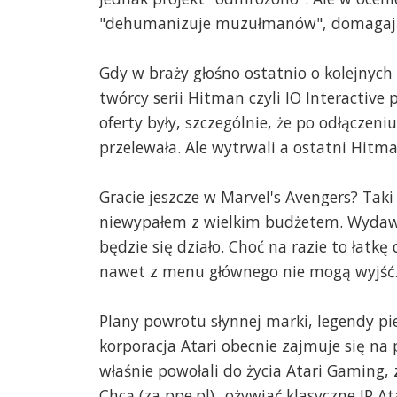
"dehumanizuje muzułmanów", domagają 
Gdy w braży głośno ostatnio o kolejnych
twórcy serii Hitman czyli IO Interactive 
oferty były, szczególnie, że po odłączeni
przelewała. Ale wytrwali a ostatni Hitm
Gracie jeszcze w Marvel's Avengers? Taki
niewypałem z wielkim budżetem. Wydawc
będzie się działo. Choć na razie to łatkę
nawet z menu głównego nie mogą wyjść. Có
Plany powrotu słynnej marki, legendy pi
korporacja Atari obecnie zajmuje się na p
właśnie powołali do życia Atari Gaming, 
Chcą (za ppe.pl) „ożywiać klasyczne IP 