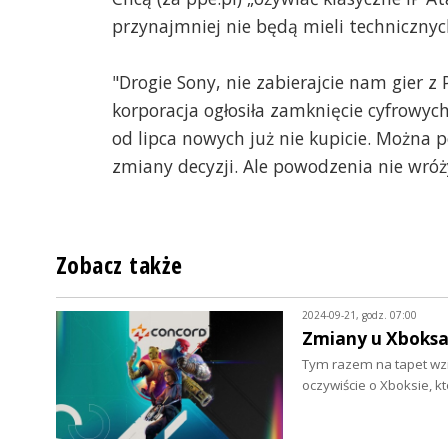
przynajmniej nie będą mieli techniczny
"Drogie Sony, nie zabierajcie nam gier z 
korporacja ogłosiła zamknięcie cyfrowych 
od lipca nowych już nie kupicie. Można 
zmiany decyzji. Ale powodzenia nie wró
Zobacz także
2024-09-21, godz. 07:00
Zmiany u Xboksa
Tym razem na tapet wzi
oczywiście o Xboksie,