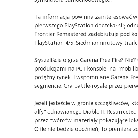
Ta informacja powinna zainteresować wi
pierwszego PlayStation doczekał się odn
Frontier Remastered zadebiutuje pod kon
PlayStation 4/5. Siedmiominutowy traile
Słyszeliście o grze Garena Free Fire? N
produkcjami na PC i konsole, na "mobilki
potężny rynek. I wspomniane Garena Free
segmencie. Gra battle-royale przez pier
Jeżeli jesteście w gronie szczęśliwców, k
alfy" odnowionego Diablo II: Resurrecte
przez twórców materiały pokazujące lok
O ile nie będzie opóźnień, to premiera zd