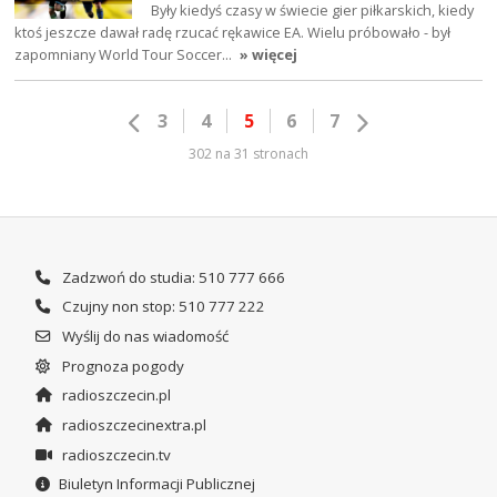
Były kiedyś czasy w świecie gier piłkarskich, kiedy
ktoś jeszcze dawał radę rzucać rękawice EA. Wielu próbowało - był
zapomniany World Tour Soccer…
» więcej
3
4
5
6
7
302 na 31 stronach
Zadzwoń do studia: 510 777 666
Czujny non stop: 510 777 222
Wyślij do nas wiadomość
Prognoza pogody
radioszczecin.pl
radioszczecinextra.pl
radioszczecin.tv
Biuletyn Informacji Publicznej