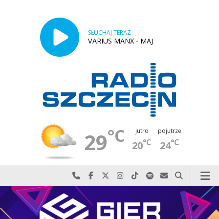
SŁUCHAJ TERAZ
VARIUS MANX - MAJ
°C
jutro
pojutrze
29
°C
°C
20
24
Najlepiej po prostu do nas zadzwoń
Odwiedź nas na Facebook-u
Odwiedź nas na X
Odwiedź nas na Instagram-ie
Odwiedź nas na TikTok-u
Szukaj nas na Spotify
Wyślij do nas w
Szukaj