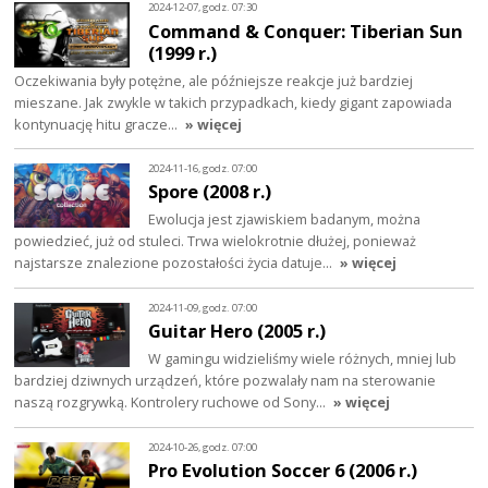
2024-12-07, godz. 07:30
Command & Conquer: Tiberian Sun
(1999 r.)
Oczekiwania były potężne, ale późniejsze reakcje już bardziej
mieszane. Jak zwykle w takich przypadkach, kiedy gigant zapowiada
kontynuację hitu gracze…
» więcej
2024-11-16, godz. 07:00
Spore (2008 r.)
Ewolucja jest zjawiskiem badanym, można
powiedzieć, już od stuleci. Trwa wielokrotnie dłużej, ponieważ
najstarsze znalezione pozostałości życia datuje…
» więcej
2024-11-09, godz. 07:00
Guitar Hero (2005 r.)
W gamingu widzieliśmy wiele różnych, mniej lub
bardziej dziwnych urządzeń, które pozwalały nam na sterowanie
naszą rozgrywką. Kontrolery ruchowe od Sony…
» więcej
2024-10-26, godz. 07:00
Pro Evolution Soccer 6 (2006 r.)