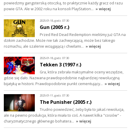
powiedzmy gangsterską otoczką, to praktycznie każdy gracz od razu
powie GTA. Ale w 2002 roku na konsoli PlayStation…
» więcej
2025-01-18, godz. 07:30
Gun (2005 r.)
Przed Red Dead Redemption mieliśmy już GTA na
dzikim zachodzie. Może nie tak zachwycającą, może bez takiego
rozmachu, ale szalenie wciągającą i chwilami…
» więcej
2025-01-18, godz. 07:30
Tekken 3 (1997 r.)
Gra, która zebrała maksymalne oceny wszędzie,
gdzie się dało. Nazwana prawdopodobnie najbardziej rewolucyjną
bijatyką w historii. Prawdopodobnie punkt cementujący…
» więcej
2025-01-11, godz. 07:30
The Punisher (2005 r.)
Trudno powiedzieć, żeby była to jakaś rewolucja,
ale na pewno produkcja, która miała to coś. A nawet kilka "cosiów" -
charyzmatycznego głównego bohatera…
» więcej