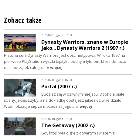
Zobacz także
2025-02-15, godz. 07:30
Dynasty Warriors, znane w Europie
jako... Dynasty Warriors 2 (1997 r.)
Historia serii Dynasty Warriors jest dość nietypowa. W roku 1997 na
pierwsze PlayStation wyszła bijatyka pod tym tytułem, która de facto
dała początek całego…
» więcej
2025-02-08, godz. 16:30
Portal (2007 r.)
Budzisz się w dziwnym miejscu. Dookoła białe
ściany, jakieś szyby, a na dokładkę dostajesz jakieś dziwne działo.
Wtem okazuje się, że możesz za jego…
» więcej
2025-02-01, godz. 07:30
The Getaway (2002 r.)
Gdy ktoś pyta o grę z otwartym światem z