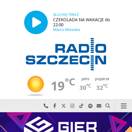
SŁUCHAJ TERAZ
CZEKOLADA NA WAKACJE do
22:00
Milena Milewska
°C
jutro
pojutrze
19
°C
°C
30
32
Najlepiej po prostu do nas zadzwoń
Odwiedź nas na Facebook-u
Odwiedź nas na X
Odwiedź nas na Instagram-ie
Odwiedź nas na TikTok-u
Szukaj nas na Spotify
Wyślij do nas w
Szukaj