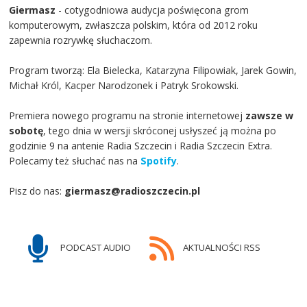
Giermasz
- cotygodniowa audycja poświęcona grom
komputerowym, zwłaszcza polskim, która od 2012 roku
zapewnia rozrywkę słuchaczom.
Program tworzą: Ela Bielecka, Katarzyna Filipowiak, Jarek Gowin,
Michał Król, Kacper Narodzonek i Patryk Srokowski.
Premiera nowego programu na stronie internetowej
zawsze w
sobotę
, tego dnia w wersji skróconej usłyszeć ją można po
godzinie 9 na antenie Radia Szczecin i Radia Szczecin Extra.
Polecamy też słuchać nas na
Spotify
.
Pisz do nas:
giermasz@radioszczecin.pl
PODCAST AUDIO
AKTUALNOŚCI RSS