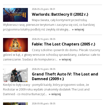
2026-05-23, godz. 08:01
Warlords: Battlecry II (2002 r.)
Mapa świata, cały kontynent przed tobą.
Wybierasz rasę, pierwsze terytorium i zaczyna się coś, co bardziej
przypomina totalny podbój niż zwykłą strategię…
» więcej
2026-05-16, godz. 08:05
Fable: The Lost Chapters (2005 r.)
Czasy szkolne i powrót do domu. Plecak rzucony
gdzieś w kąt, z głowy wreszcie schodzą sprawdziany, zadania i całe to
zamieszanie. Siadasz do komputera i…
» więcej
2026-05-16, godz. 08:05
Grand Theft Auto IV: The Lost and
Damned (2009 r.)
Kiedyś to były czasy - pomyśli każdy, który przypomni sobie, że
Rockstar w 2009 roku wydało znakomity dodatek The Lost and
Damned - co można tłumaczyć…
» więcej
2026-05-09, godz. 08:05