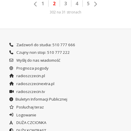
1
2
3
4
5
302 na 31 stronach
Zadzwoń do studia: 510 777 666
Czujny non stop: 510 777 222
Wyślij do nas wiadomość
Prognoza pogody
radioszczecin.pl
radioszczecinextra.pl
radioszczecin.tv
Biuletyn Informacji Publicznej
Posłuchaj teraz
Logowanie
DUŻA CZCIONKA
DUŻY KONTRAST