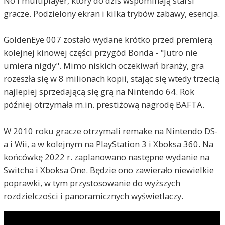
No i multiplayer, który do dziś wspominają starsi
gracze. Podzielony ekran i kilka trybów zabawy, esencja.
GoldenEye 007 zostało wydane krótko przed premierą
kolejnej kinowej części przygód Bonda - "Jutro nie
umiera nigdy". Mimo niskich oczekiwań branży, gra
rozeszła się w 8 milionach kopii, stając się wtedy trzecią
najlepiej sprzedającą się grą na Nintendo 64. Rok
później otrzymała m.in. prestiżową nagrodę BAFTA.
W 2010 roku gracze otrzymali remake na Nintendo DS-
a i Wii, a w kolejnym na PlayStation 3 i Xboksa 360. Na
końcówkę 2022 r. zaplanowano następne wydanie na
Switcha i Xboksa One. Będzie ono zawierało niewielkie
poprawki, w tym przystosowanie do wyższych
rozdzielczości i panoramicznych wyświetlaczy.