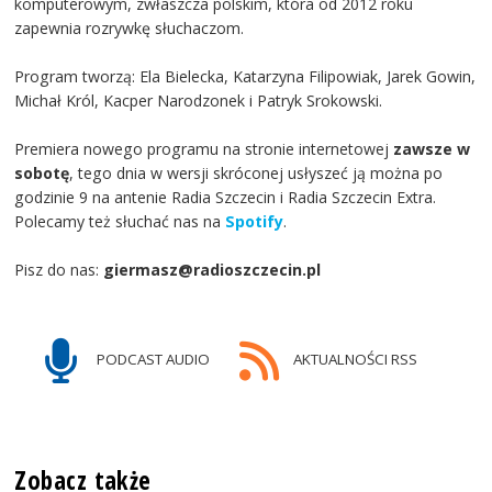
komputerowym, zwłaszcza polskim, która od 2012 roku
zapewnia rozrywkę słuchaczom.
Program tworzą: Ela Bielecka, Katarzyna Filipowiak, Jarek Gowin,
Michał Król, Kacper Narodzonek i Patryk Srokowski.
Premiera nowego programu na stronie internetowej
zawsze w
sobotę
, tego dnia w wersji skróconej usłyszeć ją można po
godzinie 9 na antenie Radia Szczecin i Radia Szczecin Extra.
Polecamy też słuchać nas na
Spotify
.
Pisz do nas:
giermasz@radioszczecin.pl
PODCAST AUDIO
AKTUALNOŚCI RSS
Zobacz także