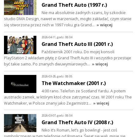
Grand Theft Auto (1997 r.)
Nie ma absolutnie żadnych szans, by szkockie
studio DMA Design, nawet w marzeniach, mogło zakładać, czym stanie
się stworzona przez nich w 1997 roku gra Grand…
» więcej
2026-04-11, godz. 08:04
Grand Theft Auto III (2001 r.)
Październik 2001 roku. Do mojej konsoli
PlayStation 2 wkładam płytę z Grand Theft Auto III i wszystko przestaje
być takie samo. Po znanych dwuwymiarowych…
» więcej
2026-03-28, godz. 08:05
The Watchmaker (2001 r.)
4:00 rano. Telefon ze Scotland Yardu. A potem
austriacki zamek, w którym ktoś chce zatrzymać czas. W 2001 roku The
Watchmaker, w Polsce znany jako Zegarmistrz…
» więcej
2026-03-07, godz. 08:04
Grand Theft Auto IV (2008 r.)
Niko it’s Roman, let’s go bowling! - jest coś
symbolicznego w tym telefonie od Romana. Świat się wali, misje się