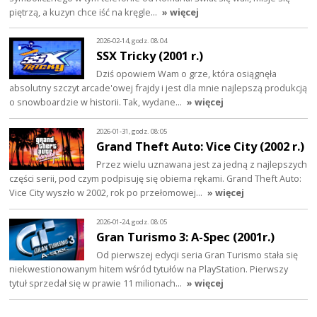
piętrzą, a kuzyn chce iść na kręgle…
» więcej
2026-02-14, godz. 08:04
SSX Tricky (2001 r.)
Dziś opowiem Wam o grze, która osiągnęła
absolutny szczyt arcade'owej frajdy i jest dla mnie najlepszą produkcją
o snowboardzie w historii. Tak, wydane…
» więcej
2026-01-31, godz. 08:05
Grand Theft Auto: Vice City (2002 r.)
Przez wielu uznawana jest za jedną z najlepszych
części serii, pod czym podpisuję się obiema rękami. Grand Theft Auto:
Vice City wyszło w 2002, rok po przełomowej…
» więcej
2026-01-24, godz. 08:05
Gran Turismo 3: A-Spec (2001r.)
Od pierwszej edycji seria Gran Turismo stała się
niekwestionowanym hitem wśród tytułów na PlayStation. Pierwszy
tytuł sprzedał się w prawie 11 milionach…
» więcej