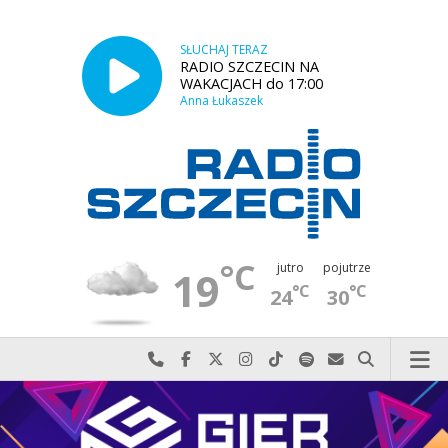
SŁUCHAJ TERAZ
RADIO SZCZECIN NA
WAKACJACH do 17:00
Anna Łukaszek
°C
jutro
pojutrze
19
°C
°C
24
30
Najlepiej po prostu do nas zadzwoń
Odwiedź nas na Facebook-u
Odwiedź nas na X
Odwiedź nas na Instagram-ie
Odwiedź nas na TikTok-u
Szukaj nas na Spotify
Wyślij do nas w
Szukaj