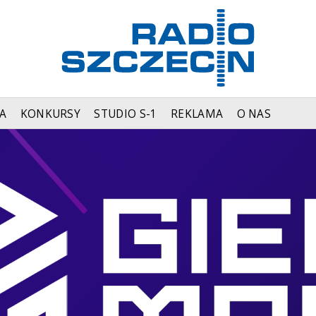
A
KONKURSY
STUDIO S-1
REKLAMA
O NAS