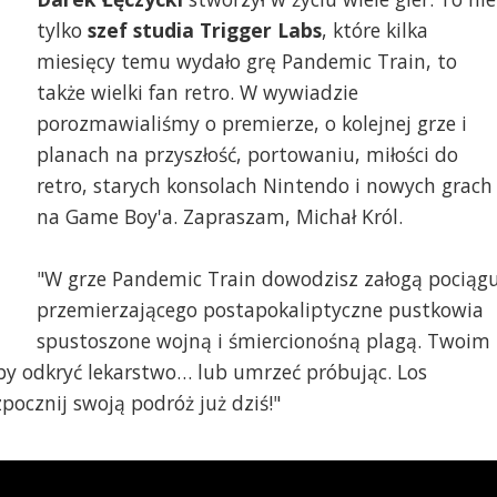
tylko
szef studia Trigger Labs
, które kilka
miesięcy temu wydało grę Pandemic Train, to
także wielki fan retro. W wywiadzie
porozmawialiśmy o premierze, o kolejnej grze i
planach na przyszłość, portowaniu, miłości do
retro, starych konsolach Nintendo i nowych grach
na Game Boy'a. Zapraszam, Michał Król.
"W grze Pandemic Train dowodzisz załogą pociąg
przemierzającego postapokaliptyczne pustkowia
spustoszone wojną i śmiercionośną plagą. Twoim
 by odkryć lekarstwo… lub umrzeć próbując. Los
pocznij swoją podróż już dziś!"