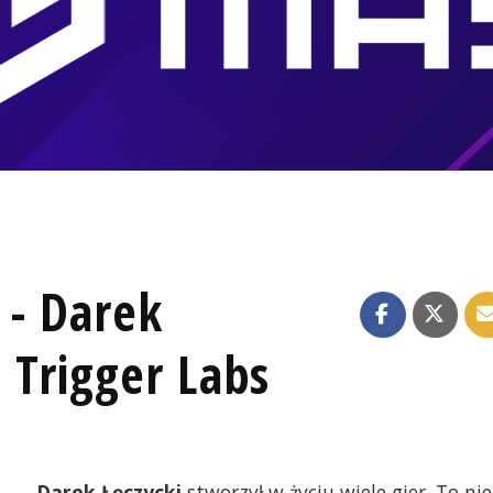
 - Darek
a Trigger Labs
Darek Łęczycki
stworzył w życiu wiele gier. To nie