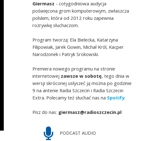
Giermasz
- cotygodniowa audycja
poświęcona grom komputerowym, zwłaszcza
polskim, która od 2012 roku zapewnia
rozrywkę słuchaczom.
Program tworzą: Ela Bielecka, Katarzyna
Filipowiak, Jarek Gowin, Michał Król, Kacper
Narodzonek i Patryk Srokowski.
Premiera nowego programu na stronie
internetowej
zawsze w sobotę
, tego dnia w
wersji skróconej usłyszeć ją można po godzinie
9 na antenie Radia Szczecin i Radia Szczecin
Extra. Polecamy też słuchać nas na
Spotify
.
Pisz do nas:
giermasz@radioszczecin.pl
PODCAST AUDIO