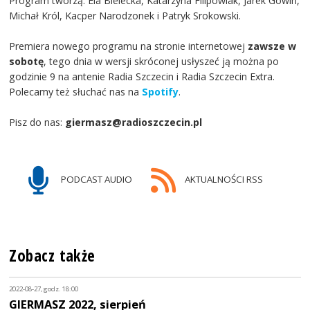
Program tworzą: Ela Bielecka, Katarzyna Filipowiak, Jarek Gowin,
Michał Król, Kacper Narodzonek i Patryk Srokowski.
Premiera nowego programu na stronie internetowej
zawsze w
sobotę
, tego dnia w wersji skróconej usłyszeć ją można po
godzinie 9 na antenie Radia Szczecin i Radia Szczecin Extra.
Polecamy też słuchać nas na
Spotify
.
Pisz do nas:
giermasz@radioszczecin.pl
PODCAST AUDIO
AKTUALNOŚCI RSS
Zobacz także
2022-08-27, godz. 18:00
GIERMASZ 2022, sierpień