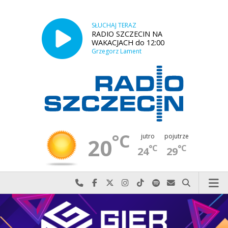
SŁUCHAJ TERAZ
RADIO SZCZECIN NA
WAKACJACH do 12:00
Grzegorz Lament
°C
jutro
pojutrze
20
°C
°C
24
29
Najlepiej po prostu do nas zadzwoń
Odwiedź nas na Facebook-u
Odwiedź nas na X
Odwiedź nas na Instagram-ie
Odwiedź nas na TikTok-u
Szukaj nas na Spotify
Wyślij do nas w
Szukaj