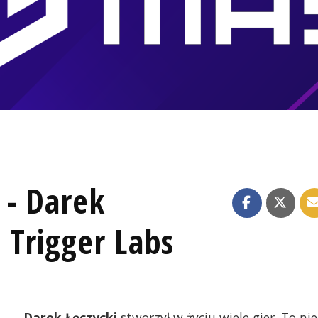
 - Darek
a Trigger Labs
Darek Łęczycki
stworzył w życiu wiele gier. To nie