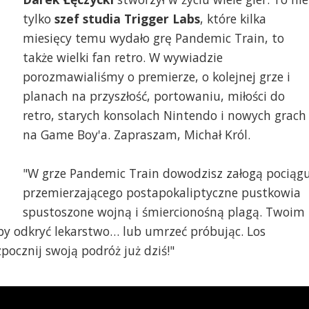
tylko
szef studia Trigger Labs
, które kilka
miesięcy temu wydało grę Pandemic Train, to
także wielki fan retro. W wywiadzie
porozmawialiśmy o premierze, o kolejnej grze i
planach na przyszłość, portowaniu, miłości do
retro, starych konsolach Nintendo i nowych grach
na Game Boy'a. Zapraszam, Michał Król.
"W grze Pandemic Train dowodzisz załogą pociąg
przemierzającego postapokaliptyczne pustkowia
spustoszone wojną i śmiercionośną plagą. Twoim
 by odkryć lekarstwo… lub umrzeć próbując. Los
pocznij swoją podróż już dziś!"