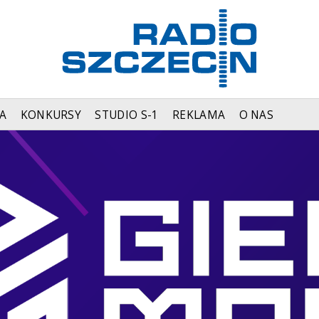
A
KONKURSY
STUDIO S-1
REKLAMA
O NAS