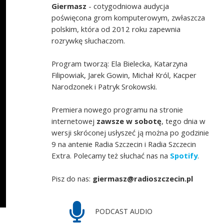
Giermasz
- cotygodniowa audycja
poświęcona grom komputerowym, zwłaszcza
polskim, która od 2012 roku zapewnia
rozrywkę słuchaczom.
Program tworzą: Ela Bielecka, Katarzyna
Filipowiak, Jarek Gowin, Michał Król, Kacper
Narodzonek i Patryk Srokowski.
Premiera nowego programu na stronie
internetowej
zawsze w sobotę
, tego dnia w
wersji skróconej usłyszeć ją można po godzinie
9 na antenie Radia Szczecin i Radia Szczecin
Extra. Polecamy też słuchać nas na
Spotify
.
Pisz do nas:
giermasz@radioszczecin.pl
PODCAST AUDIO