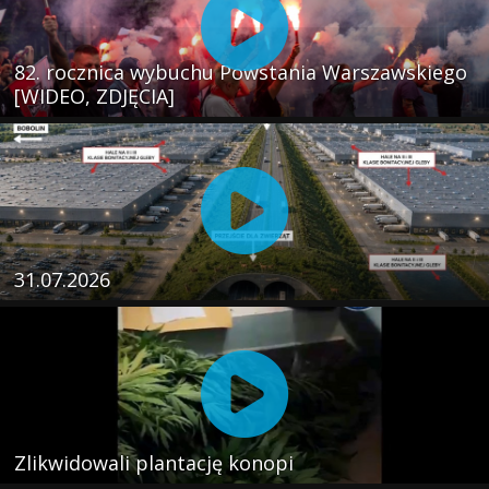
82. rocznica wybuchu Powstania Warszawskiego
[WIDEO, ZDJĘCIA]
31.07.2026
Zlikwidowali plantację konopi