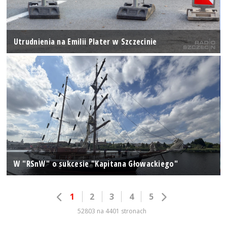
Utrudnienia na Emilii Plater w Szczecinie
W "RSnW" o sukcesie "Kapitana Głowackiego"
1
2
3
4
5
52803 na 4401 stronach