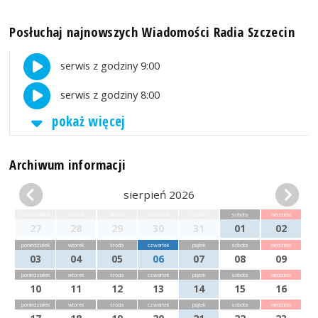
Posłuchaj najnowszych Wiadomości Radia Szczecin
serwis z godziny 9:00
serwis z godziny 8:00
pokaż więcej
Archiwum informacji
sierpień 2026
poniedziałek
wtorek
środa
czwartek
piątek
sobota
niedziela
27
28
29
30
31
01
02
poniedziałek
wtorek
środa
czwartek
piątek
sobota
niedziela
03
04
05
06
07
08
09
poniedziałek
wtorek
środa
czwartek
piątek
sobota
niedziela
10
11
12
13
14
15
16
poniedziałek
wtorek
środa
czwartek
piątek
sobota
niedziela