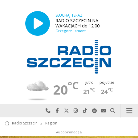
SŁUCHAJ TERAZ
RADIO SZCZECIN NA
WAKACJACH do 12:00
Grzegorz Lament
°C
jutro
pojutrze
20
°C
°C
21
24
Najlepiej po prostu do nas zadzwoń
Odwiedź nas na Facebook-u
Odwiedź nas na X
Odwiedź nas na Instagram-ie
Odwiedź nas na TikTok-u
Szukaj nas na Spotify
Wyślij do nas w
Szukaj
Radio Szczecin
»
Region
Autopromocja
Autopromocja