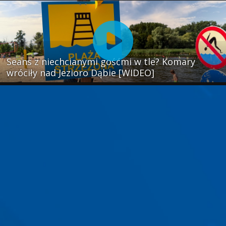
Seans z niechcianymi gośćmi w tle? Komary
wróciły nad Jezioro Dąbie [WIDEO]