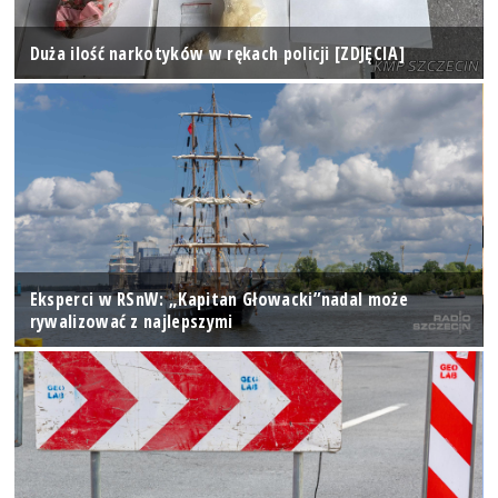
Duża ilość narkotyków w rękach policji [ZDJĘCIA]
Eksperci w RSnW: „Kapitan Głowacki”nadal może
rywalizować z najlepszymi