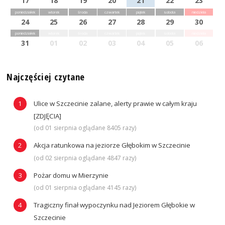
17
18
19
20
21
22
23
poniedziałek
wtorek
środa
czwartek
piątek
sobota
niedziela
24
25
26
27
28
29
30
poniedziałek
wtorek
środa
czwartek
piątek
sobota
niedziela
31
01
02
03
04
05
06
Najczęściej czytane
Ulice w Szczecinie zalane, alerty prawie w całym kraju
[ZDJĘCIA]
(od 01 sierpnia oglądane 8405 razy)
Akcja ratunkowa na jeziorze Głębokim w Szczecinie
(od 02 sierpnia oglądane 4847 razy)
Pożar domu w Mierzynie
(od 01 sierpnia oglądane 4145 razy)
Tragiczny finał wypoczynku nad Jeziorem Głębokie w
Szczecinie