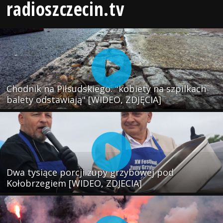
radioszczecin.tv
Chodnik na Piłsudskiego: "kobiety na szpilkach
balety odstawiają" [WIDEO, ZDJĘCIA]
Dwa tysiące porcji zupy grzybowej pod
Kołobrzegiem [WIDEO, ZDJECIA]