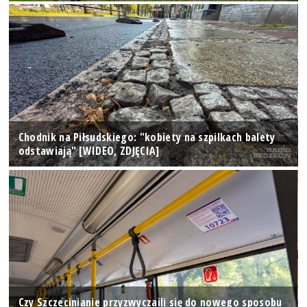
Chodnik na Piłsudskiego: "kobiety na szpilkach balety
odstawiają" [WIDEO, ZDJĘCIA]
Czy Szczecinianie przyzwyczaili się do nowego sposobu