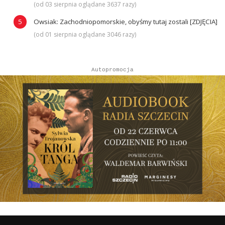
(od 03 sierpnia oglądane 3637 razy)
Owsiak: Zachodniopomorskie, obyśmy tutaj zostali [ZDJĘCIA]
(od 01 sierpnia oglądane 3046 razy)
Autopromocja