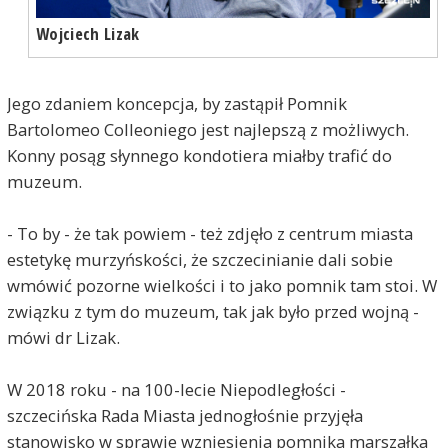
Sprzymierzonych na czas uroczystości nie
Wojciech Lizak
paraliżuje miasta bo ruch w mieście jest minimalny.
W Warszawie , gdzie jest sporo pomników różnych
postaci z polskiej historii widzimy co się dzieje 11
listopada : marsze , kontrmarsze , zadymy . Nie
Jego zdaniem koncepcja, by zastąpił Pomnik
przenoście nam stolicy do Szczecina !
Bartolomeo Colleoniego jest najlepszą z możliwych.
Konny posąg słynnego kondotiera
miałby trafić do
Paweł
2020-11-06, godz. 12:52
muzeum.
@Nowak Rząd sobie radzi, ale nieodpowiedzialni
uczestnicy protestów przeciwko Konstytucji
rozprzestrzeniają zarazę, tak samo jak feministki w
- To by - że tak powiem - też zdjęło z centrum miasta
Hiszpanii, czy BLM w USA.
estetykę murzyńskości, że szczecinianie dali sobie
wmówić pozorne wielkości i to jako pomnik tam stoi. W
Nomis
2020-11-06, godz. 14:06
związku z tym do muzeum, tak jak było przed wojną -
Jest to jedna z rozsądniejszych propozycji.
mówi dr Lizak.
Faktycznie pomnik Colleoniego nie pasuje w tym
miejscu. Ja bym jednak tego pomnika nie chował w
muzeum ale postawił w miejscu dawnego "Masztu
W 2018 roku - na 100-lecie Niepodległości -
kpt. Maciejewicza" czyli przed wjazdem do
szczecińska Rada Miasta jednogłośnie przyjęła
dawnego Miasta - Brama Królewska ; ew. w
stanowisko w sprawie wzniesienia pomnika marszałka
miejscu planowanego postawienia pomnika przy