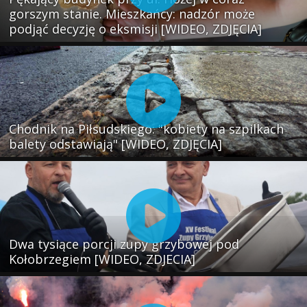
gorszym stanie. Mieszkańcy: nadzór może
podjąć decyzję o eksmisji [WIDEO, ZDJĘCIA]
Chodnik na Piłsudskiego: "kobiety na szpilkach
balety odstawiają" [WIDEO, ZDJĘCIA]
Dwa tysiące porcji zupy grzybowej pod
Kołobrzegiem [WIDEO, ZDJECIA]