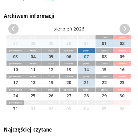
Archiwum informacji
sierpień 2026
poniedziałek
wtorek
środa
czwartek
piątek
sobota
niedziela
27
28
29
30
31
01
02
poniedziałek
wtorek
środa
czwartek
piątek
sobota
niedziela
03
04
05
06
07
08
09
poniedziałek
wtorek
środa
czwartek
piątek
sobota
niedziela
10
11
12
13
14
15
16
poniedziałek
wtorek
środa
czwartek
piątek
sobota
niedziela
17
18
19
20
21
22
23
poniedziałek
wtorek
środa
czwartek
piątek
sobota
niedziela
24
25
26
27
28
29
30
poniedziałek
wtorek
środa
czwartek
piątek
sobota
niedziela
31
01
02
03
04
05
06
Najczęściej czytane