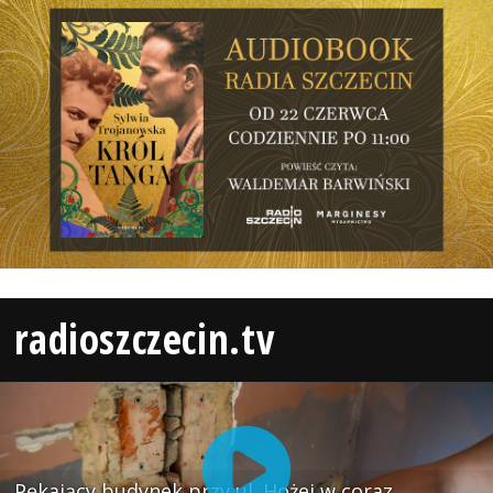
radioszczecin.tv
Pękający budynek przy ul. Hożej w coraz