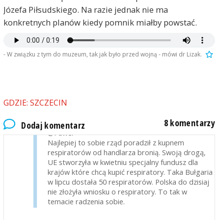
Parku im. Żeromskiego. Dotychczasowe popiersie
Józefa Piłsudskiego. Na razie jednak nie ma
Piłsudskiego przeniósł bym na Cmentarz Centralny
konkretnych planów kiedy pomnik miałby powstać.
w odpowiednią aleję a nowy pomnik postawił na pl.
Lotników ; pytanie tylko ... czy pomnik "nie będzie
się gryzł z koncepcją upamiętnienia innego
- W związku z tym do muzeum, tak jak było przed wojną - mówi dr Lizak.
współczesnego bohatera narodowego" mającego
swój plac imienny obok ?! A może by tak pomnik
Colleoniego przenieść do dzielnicy Dąbie w miejsce
dawnego pomnika Armii Radzieckiej w centrum tej
dzielnicy ?
GDZIE: SZCZECIN
Nikt inny
2020-11-06, godz. 16:34
8 komentarzy
Dodaj komentarz
@Pawel
Najlepiej to sobie rząd poradził z kupnem
respiratorów od handlarza bronią. Swoją drogą,
UE stworzyła w kwietniu specjalny fundusz dla
krajów które chcą kupić respiratory. Taka Bułgaria
w lipcu dostała 50 respiratorów. Polska do dzisiaj
nie złożyła wniosku o respiratory. To tak w
temacie radzenia sobie.