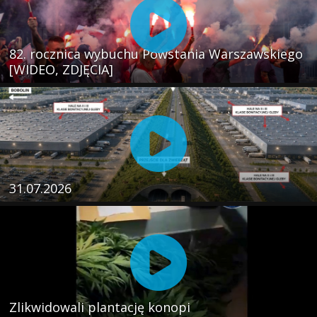
82. rocznica wybuchu Powstania Warszawskiego
[WIDEO, ZDJĘCIA]
31.07.2026
Zlikwidowali plantację konopi