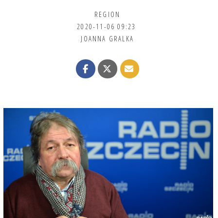
REGION
2020-11-06 09:23
JOANNA GRALKA
zibi
2020-11-06, godz. 11:06
Święte słowa Panie Wojtku, ale czy te murzyny
ponimajut......
Jan Nowak
2020-11-06, godz. 11:12
Pomniki-sryki!
Epidemia szaleje! Ludzie umierają! Służba zdrowia
w zapaści! Rząd sobie nie radzi, PiS zajmuje się
wewnątrzpartyjnymi rozgrywkami, a wy się
pomnikami zajmujecie???
Przecież to jest szaleństwo i jak na Titanicu!
vorpommern
2020-11-06, godz. 11:28
Co do przeniesienia pomnika Colleoni'ego do