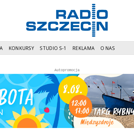
A
KONKURSY
STUDIO S-1
REKLAMA
O NAS
Autopromocja
Autopromocja
Reklama