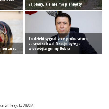
Są plany, ale nie ma pieniędzy
ż
To dzięki sygnalistce prokuratura
sprawdza kwalifikacje byłego
C
cmentarzu
wicewójta gminy Dobra
o
 całym kraju [ZDJĘCIA]