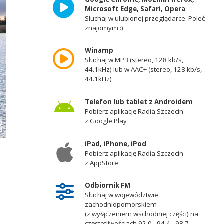
Microsoft Edge, Safari, Opera
Słuchaj w ulubionej przeglądarce. Poleć
znajomym :)
Winamp
Słuchaj w MP3 (stereo, 128 kb/s,
44.1kHz) lub w AAC+ (stereo, 128 kb/s,
44.1kHz)
Telefon lub tablet z Androidem
Pobierz aplikację Radia Szczecin
z Google Play
iPad, iPhone, iPod
Pobierz aplikację Radia Szczecin
z AppStore
Odbiornik FM
Słuchaj w województwie
zachodniopomorskiem
(z wyłączeniem wschodniej części) na
częstotliwościach 92,0 - 94,4 - 98,7 -