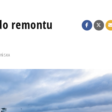
do remontu
YŃSKA