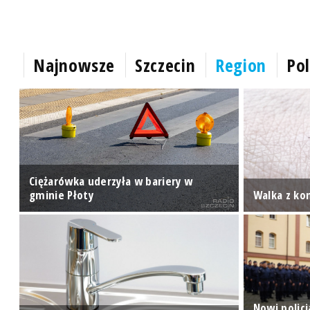
Najnowsze
Szczecin
Region
Pol
Ciężarówka uderzyła w bariery w
ie
gminie Płoty
Walka z k
do
Nowi polic