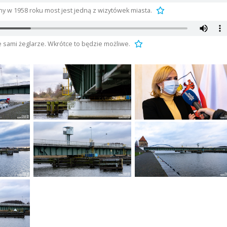
 w 1958 roku most jest jedną z wizytówek miasta.
 sami żeglarze. Wkrótce to będzie możliwe.