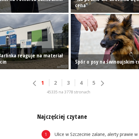
cena"
Barlinka reaguje na materiał
cin
Spór o psy na świnoujskim 
1
2
3
4
5
45335 na 3778 stronach
n
Najczęściej czytane
Ulice w Szczecinie zalane, alerty prawie w