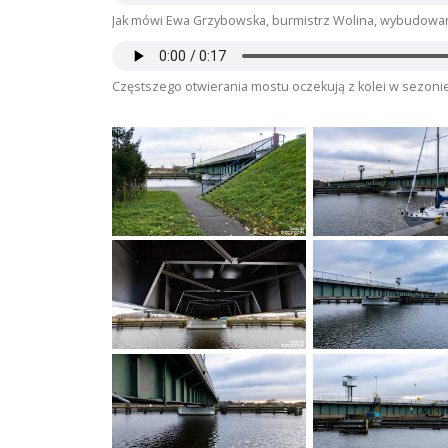
Jak mówi Ewa Grzybowska, burmistrz Wolina, wybudowany
Częstszego otwierania mostu oczekują z kolei w sezonie