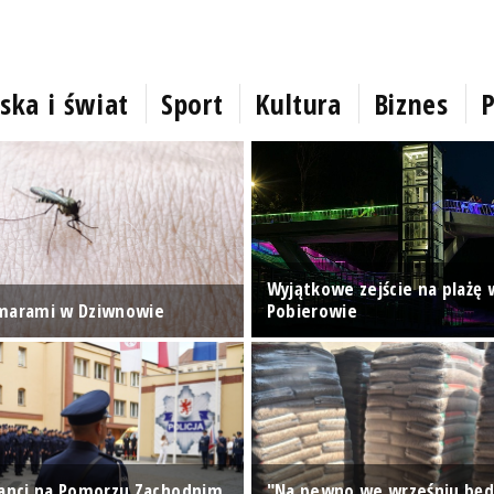
ska i świat
Sport
Kultura
Biznes
P
Wyjątkowe zejście na plażę 
omarami w Dziwnowie
Pobierowie
janci na Pomorzu Zachodnim
"Na pewno we wrześniu będ