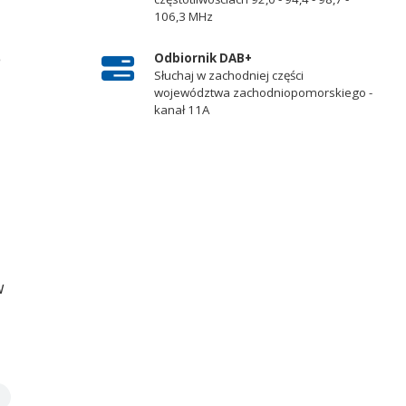
106,3 MHz
e
Odbiornik DAB+
Słuchaj w zachodniej części
województwa zachodniopomorskiego -
kanał 11A
w