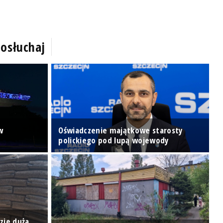
osłuchaj
w
Oświadczenie majątkowe starosty
K
polickiego pod lupą wojewody
C
zie duża
K