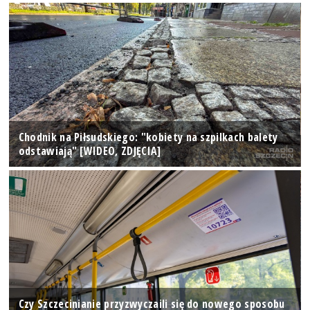
Chodnik na Piłsudskiego: "kobiety na szpilkach balety
odstawiają" [WIDEO, ZDJĘCIA]
Czy Szczecinianie przyzwyczaili się do nowego sposobu