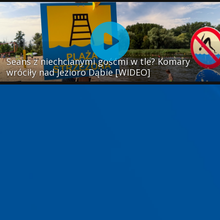
Seans z niechcianymi gośćmi w tle? Komary
wróciły nad Jezioro Dąbie [WIDEO]