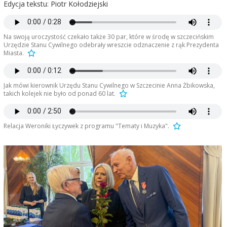
Edycja tekstu: Piotr Kołodziejski
Na swoją uroczystość czekało także 30 par, które w środę w szczecińskim
Urzędzie Stanu Cywilnego odebrały wreszcie odznaczenie z rąk Prezydenta
Miasta.
Jak mówi kierownik Urzędu Stanu Cywilnego w Szczecinie Anna Żbikowska,
takich kolejek nie było od ponad 60 lat.
Relacja Weroniki Łyczywek z programu "Tematy i Muzyka".