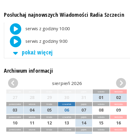
Posłuchaj najnowszych Wiadomości Radia Szczecin
serwis z godziny 10:00
serwis z godziny 9:00
pokaż więcej
Archiwum informacji
sierpień 2026
poniedziałek
wtorek
środa
czwartek
piątek
sobota
niedziela
27
28
29
30
31
01
02
poniedziałek
wtorek
środa
czwartek
piątek
sobota
niedziela
03
04
05
06
07
08
09
poniedziałek
wtorek
środa
czwartek
piątek
sobota
niedziela
10
11
12
13
14
15
16
poniedziałek
wtorek
środa
czwartek
piątek
sobota
niedziela