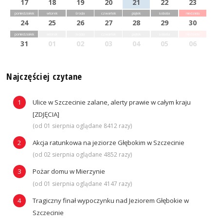
17
18
19
20
21
22
23
poniedziałek
wtorek
środa
czwartek
piątek
sobota
niedziela
24
25
26
27
28
29
30
poniedziałek
wtorek
środa
czwartek
piątek
sobota
niedziela
31
01
02
03
04
05
06
Najczęściej czytane
Ulice w Szczecinie zalane, alerty prawie w całym kraju
[ZDJĘCIA]
(od 01 sierpnia oglądane 8412 razy)
Akcja ratunkowa na jeziorze Głębokim w Szczecinie
(od 02 sierpnia oglądane 4852 razy)
Pożar domu w Mierzynie
(od 01 sierpnia oglądane 4147 razy)
Tragiczny finał wypoczynku nad Jeziorem Głębokie w
Szczecinie