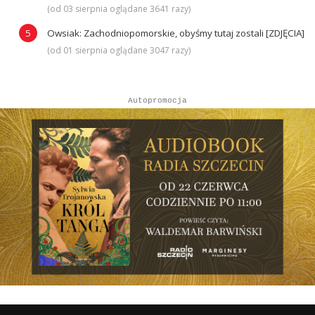
(od 03 sierpnia oglądane 3641 razy)
Owsiak: Zachodniopomorskie, obyśmy tutaj zostali [ZDJĘCIA]
(od 01 sierpnia oglądane 3047 razy)
Autopromocja