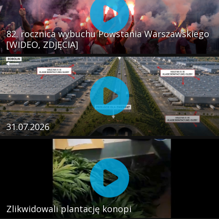
82. rocznica wybuchu Powstania Warszawskiego
[WIDEO, ZDJĘCIA]
31.07.2026
Zlikwidowali plantację konopi