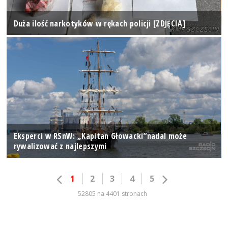
Duża ilość narkotyków w rękach policji [ZDJĘCIA]
Eksperci w RSnW: „Kapitan Głowacki”nadal może
rywalizować z najlepszymi
1
2
3
4
5
52805 na 4401 stronach