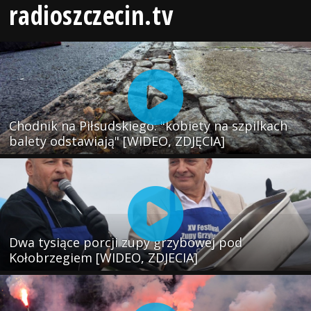
radioszczecin.tv
Chodnik na Piłsudskiego: "kobiety na szpilkach
balety odstawiają" [WIDEO, ZDJĘCIA]
Dwa tysiące porcji zupy grzybowej pod
Kołobrzegiem [WIDEO, ZDJECIA]