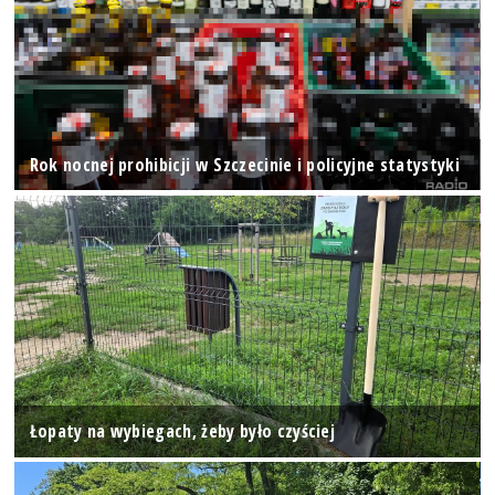
Rok nocnej prohibicji w Szczecinie i policyjne statystyki
Łopaty na wybiegach, żeby było czyściej