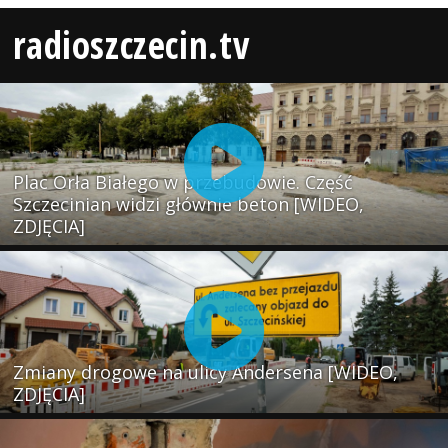
radioszczecin.tv
Plac Orła Białego w przebudowie. Część
Szczecinian widzi głównie beton [WIDEO,
ZDJĘCIA]
Zmiany drogowe na ulicy Andersena [WIDEO,
ZDJĘCIA]