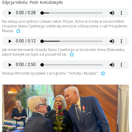
Edycja tekstu: Piotr Kołodziejski
Na swoją uroczystość czekało także 30 par, które w środę w szczecińskim
Urzędzie Stanu Cywilnego odebrały wreszcie odznaczenie z rąk Prezydenta
Miasta.
Jak mówi kierownik Urzędu Stanu Cywilnego w Szczecinie Anna Żbikowska,
takich kolejek nie było od ponad 60 lat.
Relacja Weroniki Łyczywek z programu "Tematy i Muzyka".