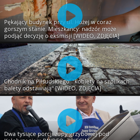
Pękający budynek przy ul. Hożej w coraz
gorszym stanie. Mieszkańcy: nadzór może
podjąć decyzję o eksmisji [WIDEO, ZDJĘCIA]
Chodnik na Piłsudskiego: "kobiety na szpilkach
balety odstawiają" [WIDEO, ZDJĘCIA]
Dwa tysiące porcji zupy grzybowej pod