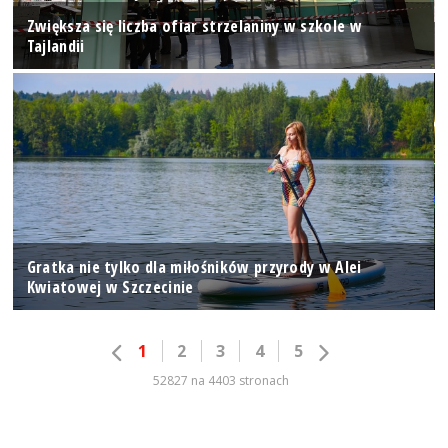
Zwiększa się liczba ofiar strzelaniny w szkole w
Tajlandii
Gratka nie tylko dla miłośników przyrody w Alei
Kwiatowej w Szczecinie
1
2
3
4
5
52827 na 4403 stronach