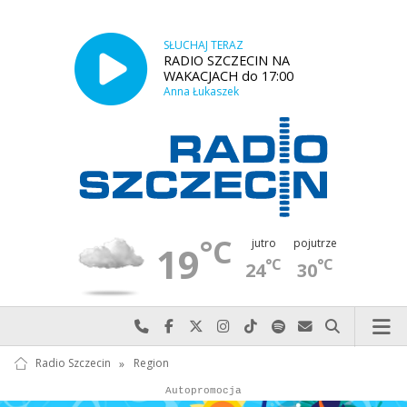
SŁUCHAJ TERAZ
RADIO SZCZECIN NA
WAKACJACH do 17:00
Anna Łukaszek
°C
jutro
pojutrze
19
°C
°C
24
30
Najlepiej po prostu do nas zadzwoń
Odwiedź nas na Facebook-u
Odwiedź nas na X
Odwiedź nas na Instagram-ie
Odwiedź nas na TikTok-u
Szukaj nas na Spotify
Wyślij do nas w
Szukaj
Radio Szczecin
»
Region
Autopromocja
Autopromocja
Reklama