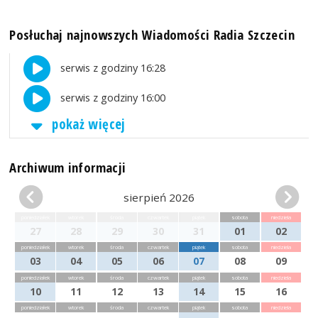
Posłuchaj najnowszych Wiadomości Radia Szczecin
serwis z godziny 16:28
serwis z godziny 16:00
pokaż więcej
Archiwum informacji
sierpień 2026
poniedziałek
wtorek
środa
czwartek
piątek
sobota
niedziela
27
28
29
30
31
01
02
poniedziałek
wtorek
środa
czwartek
piątek
sobota
niedziela
03
04
05
06
07
08
09
poniedziałek
wtorek
środa
czwartek
piątek
sobota
niedziela
10
11
12
13
14
15
16
poniedziałek
wtorek
środa
czwartek
piątek
sobota
niedziela