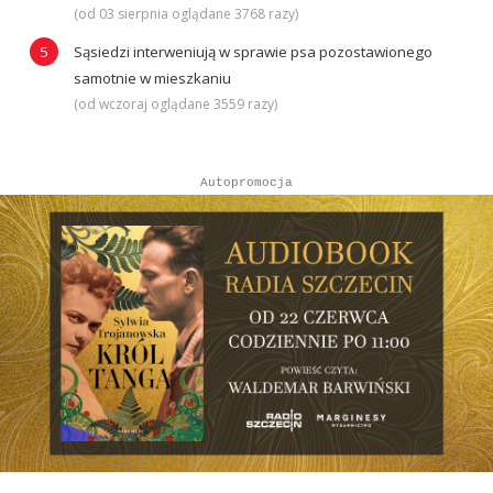
(od 03 sierpnia oglądane 3768 razy)
Sąsiedzi interweniują w sprawie psa pozostawionego
samotnie w mieszkaniu
(od wczoraj oglądane 3559 razy)
Autopromocja