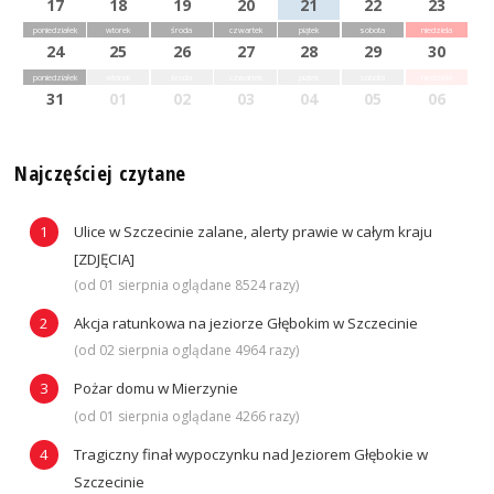
17
18
19
20
21
22
23
poniedziałek
wtorek
środa
czwartek
piątek
sobota
niedziela
24
25
26
27
28
29
30
poniedziałek
wtorek
środa
czwartek
piątek
sobota
niedziela
31
01
02
03
04
05
06
Najczęściej czytane
Ulice w Szczecinie zalane, alerty prawie w całym kraju
[ZDJĘCIA]
(od 01 sierpnia oglądane 8524 razy)
Akcja ratunkowa na jeziorze Głębokim w Szczecinie
(od 02 sierpnia oglądane 4964 razy)
Pożar domu w Mierzynie
(od 01 sierpnia oglądane 4266 razy)
Tragiczny finał wypoczynku nad Jeziorem Głębokie w
Szczecinie