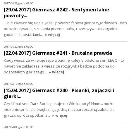
2017-04-29, godz. 06:00
[29.04.2017] Giermasz #242 - Sentymentalne
powroty...
... nie zawsze się udają. Jeżeli powiesz fanowi gier przygodowych - tych
od wskazywania, szukania przedmiotów, rozwiązywania zagadek i
gadania z postaciami…
» więcej
2017-04-22, godz. 06:00
[22.04.2017] Giermasz #241 - Brutalna prawda
Kiedy wiesz, że w Twoje ręce wpadnie kolejna odsłona serii LEGO - to
nawet nie zakładasz, a wiesz, że rozgrywka będzie podobna do
pozostałych gier z tego…
» więcej
2017-04-15, godz. 06:00
[15.04.2017] Giermasz #240 - Pisanki, zajączki i
gierki...
Czy klimat serii Dark Souls pasuje do Wielkanocy? Hmm... może
niekoniecznie, ale święta mają jedną niezaprzeczalną zaletę dla
gracza: oprócz spotkań z…
» więcej
2017-04-01, godz. 06:00