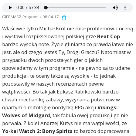
GIERMASZ-Program z 08.04.17
Właściwie tylko Michał Król nie miał problemów z oceną
i wystawił rozpikselowanej polskiej grze
Beat Cop
bardzo wysoką notę. Życie gliniarza co prawda łatwe nie
jest, ale od czego jesteś Ty, Drogi Graczu? Natomiast w
przypadku dwóch pozostałych gier o jakich
opowiadamy w tym programie - na pewno są to udane
produkcje i te oceny także są wysokie - to jednak
pozostawiły w naszych recenzentach pewne
wątpliwości. Bo tak jak Łukasz Rabikowski bardzo
chwali mechanikę zabawy, wyżynania potworów w
opartym o mitologię nordycką RPG akcji
Vikings:
Wolves of Midgard
, tak fabuła owej produkcji go nie
porwała. Z kolei Andrzej Kutys nie ma wątpliwości, że
Yo-kai Watch 2: Bony Spirits
to bardzo dopracowana