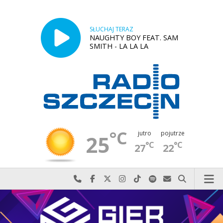
SŁUCHAJ TERAZ
NAUGHTY BOY FEAT. SAM
SMITH - LA LA LA
°C
jutro
pojutrze
25
°C
°C
27
22
Najlepiej po prostu do nas zadzwoń
Odwiedź nas na Facebook-u
Odwiedź nas na X
Odwiedź nas na Instagram-ie
Odwiedź nas na TikTok-u
Szukaj nas na Spotify
Wyślij do nas w
Szukaj