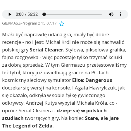
GIERMASZ-Program z 15.07.17
Miała być naprawdę udana gra, miały być dobre
recenzje - no i jest: Michał Król nie może się nachwalić
polskiej gry
Serial Cleaner.
Stylowa, pikselowa grafika,
fajna rozgrywka - więc pozostaje tylko trzymać kciuki
za dobrą sprzedaż. W tym Giermaszu przetestowaliśmy
też tytuł, który już uwielbiają gracze na PC-tach:
kosmiczny sieciowy symulator
Elite: Dangerous
doczekał się wersji na konsole. I Agata Hawrylczuk, jak
się okazało, odkryła w sobie żyłkę gwiezdnego
odkrywcy. Andrzej Kutys wypytał Michała Króla, co -
oprócz Serial Cleanera -
dzieje się w polskich
studiach
tworzących gry. Na koniec
Stare, ale jare
The Legend of Zelda.