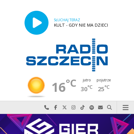
SŁUCHAJ TERAZ
KULT - GDY NIE MA DZIECI
°C
jutro
pojutrze
16
°C
°C
30
25
Najlepiej po prostu do nas zadzwoń
Odwiedź nas na Facebook-u
Odwiedź nas na X
Odwiedź nas na Instagram-ie
Odwiedź nas na TikTok-u
Szukaj nas na Spotify
Wyślij do nas w
Szukaj