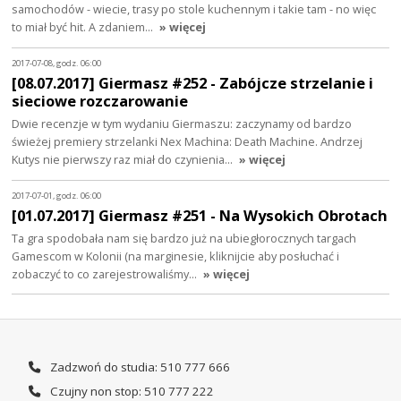
samochodów - wiecie, trasy po stole kuchennym i takie tam - no więc
to miał być hit. A zdaniem…
» więcej
2017-07-08, godz. 06:00
[08.07.2017] Giermasz #252 - Zabójcze strzelanie i
sieciowe rozczarowanie
Dwie recenzje w tym wydaniu Giermaszu: zaczynamy od bardzo
świeżej premiery strzelanki Nex Machina: Death Machine. Andrzej
Kutys nie pierwszy raz miał do czynienia…
» więcej
2017-07-01, godz. 06:00
[01.07.2017] Giermasz #251 - Na Wysokich Obrotach
Ta gra spodobała nam się bardzo już na ubiegłorocznych targach
Gamescom w Kolonii (na marginesie, kliknijcie aby posłuchać i
zobaczyć to co zarejestrowaliśmy…
» więcej
Zadzwoń do studia: 510 777 666
Czujny non stop: 510 777 222