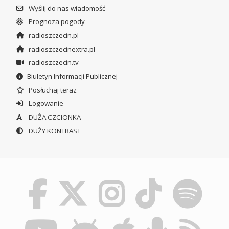
Wyślij do nas wiadomość
Prognoza pogody
radioszczecin.pl
radioszczecinextra.pl
radioszczecin.tv
Biuletyn Informacji Publicznej
Posłuchaj teraz
Logowanie
DUŻA CZCIONKA
DUŻY KONTRAST