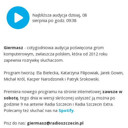
Najbliższa audycja dzisiaj, 08
sierpnia po godz. 09:38
Giermasz
- cotygodniowa audycja poświęcona grom
komputerowym, zwłaszcza polskim, która od 2012 roku
zapewnia rozrywkę słuchaczom.
Program tworzą: Ela Bielecka, Katarzyna Filipowiak, Jarek Gowin,
Michał Król, Kacper Narodzonek i Patryk Srokowski.
Premiera nowego programu na stronie internetowej
zawsze w
sobotę
, tego dnia w wersji skróconej usłyszeć ją można po
godzinie 9 na antenie Radia Szczecin i Radia Szczecin Extra.
Polecamy też słuchać nas na
Spotify
.
Pisz do nas:
giermasz@radioszczecin.pl