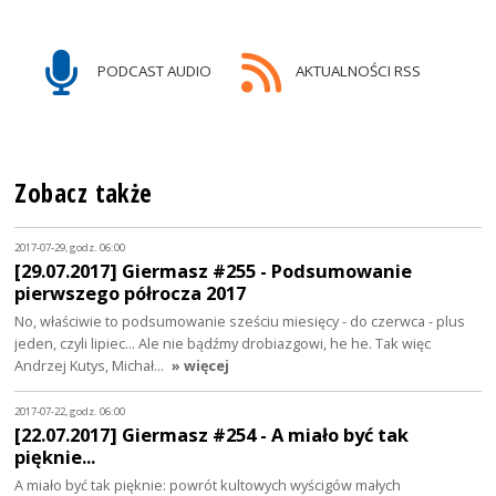
PODCAST AUDIO
AKTUALNOŚCI RSS
Zobacz także
2017-07-29, godz. 06:00
[29.07.2017] Giermasz #255 - Podsumowanie
pierwszego półrocza 2017
No, właściwie to podsumowanie sześciu miesięcy - do czerwca - plus
jeden, czyli lipiec... Ale nie bądźmy drobiazgowi, he he. Tak więc
Andrzej Kutys, Michał…
» więcej
2017-07-22, godz. 06:00
[22.07.2017] Giermasz #254 - A miało być tak
pięknie...
A miało być tak pięknie: powrót kultowych wyścigów małych