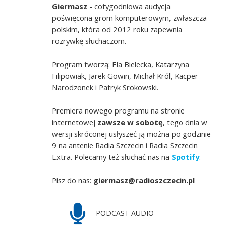
Giermasz
- cotygodniowa audycja
poświęcona grom komputerowym, zwłaszcza
polskim, która od 2012 roku zapewnia
rozrywkę słuchaczom.
Program tworzą: Ela Bielecka, Katarzyna
Filipowiak, Jarek Gowin, Michał Król, Kacper
Narodzonek i Patryk Srokowski.
Premiera nowego programu na stronie
internetowej
zawsze w sobotę
, tego dnia w
wersji skróconej usłyszeć ją można po godzinie
9 na antenie Radia Szczecin i Radia Szczecin
Extra. Polecamy też słuchać nas na
Spotify
.
Pisz do nas:
giermasz@radioszczecin.pl
PODCAST AUDIO