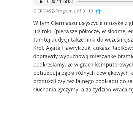
GIERMASZ-Program z 05.01.19
W tym Giermaszu usłyszycie muzykę z gi
już roku (pierwsze półrocze, w siódmej 
tamtej audycji także linki do wcześniej
Król, Agata Hawrylczuk, Łukasz Rabikows
doprawdy wybuchową mieszankę brzmień w
podkreślamy, że w grach komputerowych k
potrzebują zgoła różnych dźwiękowych k
produkcji czy też fajnego podkładu do s
słuchania życzymy, a za tydzień wracamy