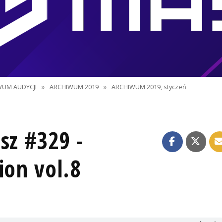
WUM AUDYCJI
»
ARCHIWUM 2019
»
ARCHIWUM 2019, styczeń
sz #329 -
ion vol.8