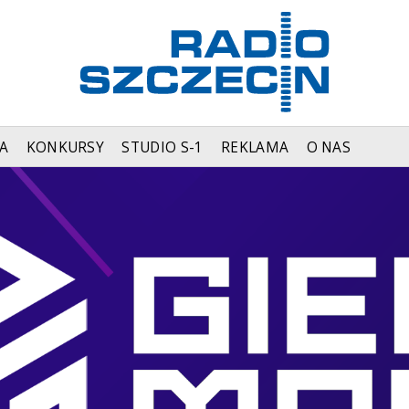
A
KONKURSY
STUDIO S-1
REKLAMA
O NAS