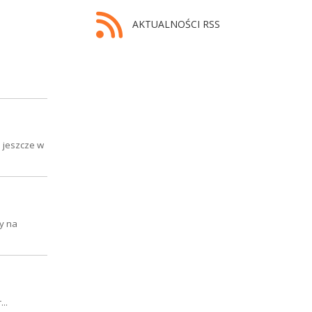
AKTUALNOŚCI RSS
a jeszcze w
dy na
..