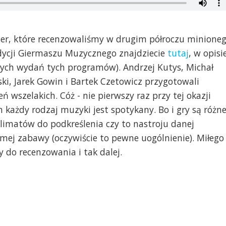
er, które recenzowaliśmy w drugim półroczu minione
edycji Giermaszu Muzycznego znajdziecie
tutaj
, w opisi
szych wydań tych programów). Andrzej Kutys, Michał
ki, Jarek Gowin i Bartek Czetowicz przygotowali
szelakich. Cóż - nie pierwszy raz przy tej okazji
ażdy rodzaj muzyki jest spotykany. Bo i gry są różne
limatów do podkreślenia czy to nastroju danej
amej zabawy (oczywiście to pewne uogólnienie). Miłego
 do recenzowania i tak dalej.