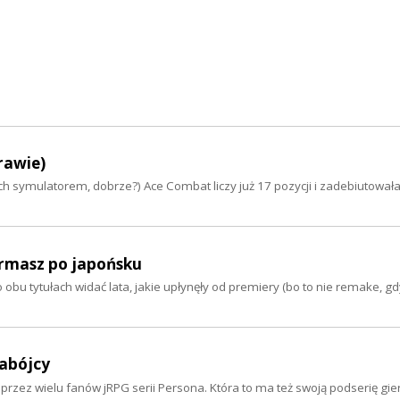
rawie)
ch symulatorem, dobrze?) Ace Combat liczy już 17 pozycji i zadebiutował
ermasz po japońsku
o obu tytułach widać lata, jakie upłynęły od premiery (bo to nie remake, g
zabójcy
zez wielu fanów jRPG serii Persona. Która to ma też swoją podserię gier.