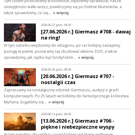
Tym razem postrzelamy w kosmosie, będziemy sprawdzać nasze
umiejętności walki wręcz, powłóczymy się po Dolinie Muminków, a
także sprawdzimy, co się…
» więcej
2026-06-27, godz. 08:00
[27.06.2026 r.] Giermasz #708 - dawaj
na ring!
W tym odcinku wejdziemy do oktagonu, po raz kolejny zasiejemy
pożogę w piekle, postaramy się zbudować własne ZOO, a także
sprawdzimy, jak ciężko być londyńskim…
» więcej
2026-06-20, godz. 08:00
[20.06.2026 r.] Giermasz #707 -
nostalgii czas
Zapraszamy na nostalgiczny odcinek Giermaszu, audycji o grach
komputerowych. Po 25 latach wróciliśmy do fantastycznego królestwa
Myrtana, ścigaliśmy się…
» więcej
2026-06-13, godz. 08:00
[13.06.2026 r.] Giermasz #706 -
piękne i niebezpieczne wyspy
W tym tygodniu dla relaksu pojeździliśmy wózkiem widłowym,