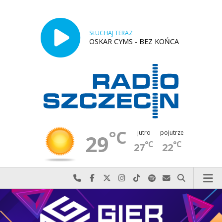
SŁUCHAJ TERAZ
OSKAR CYMS - BEZ KOŃCA
°C
jutro
pojutrze
29
°C
°C
27
22
Najlepiej po prostu do nas zadzwoń
Odwiedź nas na Facebook-u
Odwiedź nas na X
Odwiedź nas na Instagram-ie
Odwiedź nas na TikTok-u
Szukaj nas na Spotify
Wyślij do nas w
Szukaj