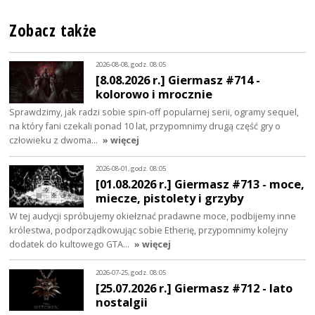
Zobacz także
2026-08-08, godz. 08:05
[8.08.2026 r.] Giermasz #714 -
kolorowo i mrocznie
Sprawdzimy, jak radzi sobie spin-off popularnej serii, ogramy sequel,
na który fani czekali ponad 10 lat, przypomnimy drugą część gry o
człowieku z dwoma…
» więcej
2026-08-01, godz. 08:05
[01.08.2026 r.] Giermasz #713 - moce,
miecze, pistolety i grzyby
W tej audycji spróbujemy okiełznać pradawne moce, podbijemy inne
królestwa, podporządkowując sobie Etherię, przypomnimy kolejny
dodatek do kultowego GTA…
» więcej
2026-07-25, godz. 08:05
[25.07.2026 r.] Giermasz #712 - lato
nostalgii