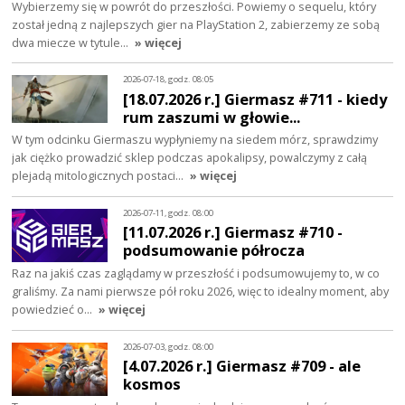
Wybierzemy się w powrót do przeszłości. Powiemy o sequelu, który
został jedną z najlepszych gier na PlayStation 2, zabierzemy ze sobą
dwa miecze w tytule…
» więcej
2026-07-18, godz. 08:05
[18.07.2026 r.] Giermasz #711 - kiedy
rum zaszumi w głowie...
W tym odcinku Giermaszu wypłyniemy na siedem mórz, sprawdzimy
jak ciężko prowadzić sklep podczas apokalipsy, powalczymy z całą
plejadą mitologicznych postaci…
» więcej
2026-07-11, godz. 08:00
[11.07.2026 r.] Giermasz #710 -
podsumowanie półrocza
Raz na jakiś czas zaglądamy w przeszłość i podsumowujemy to, w co
graliśmy. Za nami pierwsze pół roku 2026, więc to idealny moment, aby
powiedzieć o…
» więcej
2026-07-03, godz. 08:00
[4.07.2026 r.] Giermasz #709 - ale
kosmos