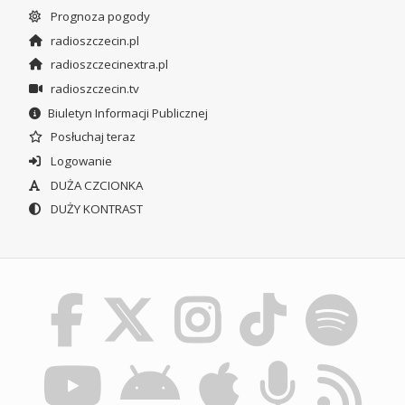
Prognoza pogody
radioszczecin.pl
radioszczecinextra.pl
radioszczecin.tv
Biuletyn Informacji Publicznej
Posłuchaj teraz
Logowanie
DUŻA CZCIONKA
DUŻY KONTRAST