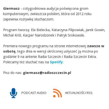
Giermasz
- cotygodniowa audycja poświęcona grom
komputerowym, zwłaszcza polskim, która od 2012 roku
zapewnia rozrywkę słuchaczom.
Program tworzą: Ela Bielecka, Katarzyna Filipowiak, Jarek Gowin,
Michał Król, Kacper Narodzonek i Patryk Srokowski.
Premiera nowego programu na stronie internetowej
zawsze w
sobotę
, tego dnia w wersji skróconej usłyszeć ją można po
godzinie 9 na antenie Radia Szczecin i Radia Szczecin Extra.
Polecamy też słuchać nas na
Spotify
.
Pisz do nas:
giermasz@radioszczecin.pl
PODCAST AUDIO
AKTUALNOŚCI RSS