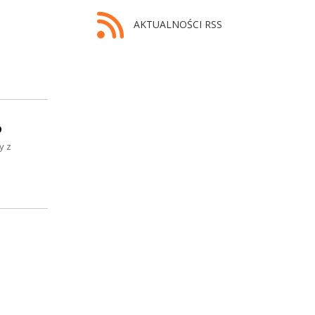
AKTUALNOŚCI RSS
o
y z