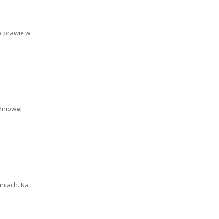
a prawie w
dniowej
niach. Na