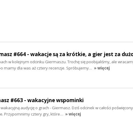
masz #664 - wakacje są za krótkie, a gier jest za duż
pach w kolejnym odcinku Giermaszu. Trochę się poobijaliśmy, ale wracam
 mamy dla was aż cztery recenzje. Spróbujemy…
» więcej
masz #663 - wakacyjne wspominki
wakacyjną audycję o grach - Giermasz. Dziś odcinek w całości poświęcony
re. Przypomnimy cztery gry, które…
» więcej