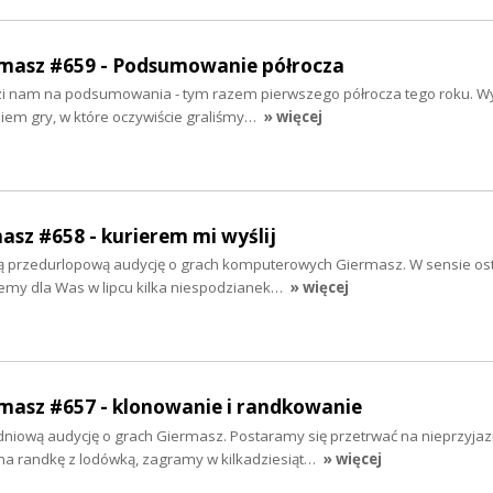
ermasz #659 - Podsumowanie półrocza
dzi nam na podsumowania - tym razem pierwszego półrocza tego roku. W
em gry, w które oczywiście graliśmy…
» więcej
masz #658 - kurierem mi wyślij
ą przedurlopową audycję o grach komputerowych Giermasz. W sensie ost
jemy dla Was w lipcu kilka niespodzianek…
» więcej
rmasz #657 - klonowanie i randkowanie
iową audycję o grach Giermasz. Postaramy się przetrwać na nieprzyjaz
na randkę z lodówką, zagramy w kilkadziesiąt…
» więcej