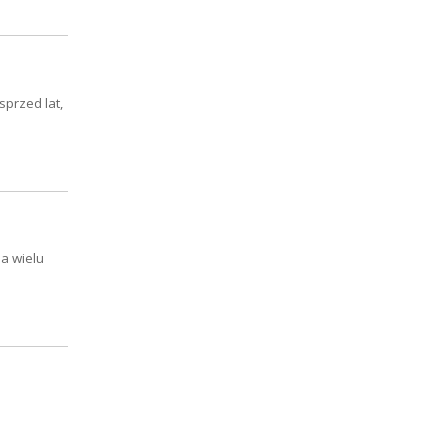
przed lat,
a wielu