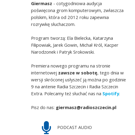
Giermasz
- cotygodniowa audycja
poświęcona grom komputerowym, zwłaszcza
polskim, która od 2012 roku zapewnia
rozrywkę słuchaczom.
Program tworzą: Ela Bielecka, Katarzyna
Filipowiak, Jarek Gowin, Michał Król, Kacper
Narodzonek i Patryk Srokowski.
Premiera nowego programu na stronie
internetowej
zawsze w sobotę
, tego dnia w
wersji skróconej usłyszeć ją można po godzinie
9 na antenie Radia Szczecin i Radia Szczecin
Extra. Polecamy też słuchać nas na
Spotify
.
Pisz do nas:
giermasz@radioszczecin.pl
PODCAST AUDIO