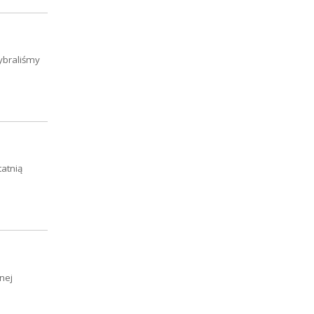
ybraliśmy
atnią
nej