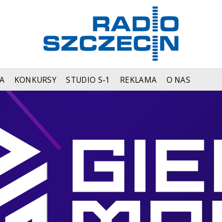
A
KONKURSY
STUDIO S-1
REKLAMA
O NAS