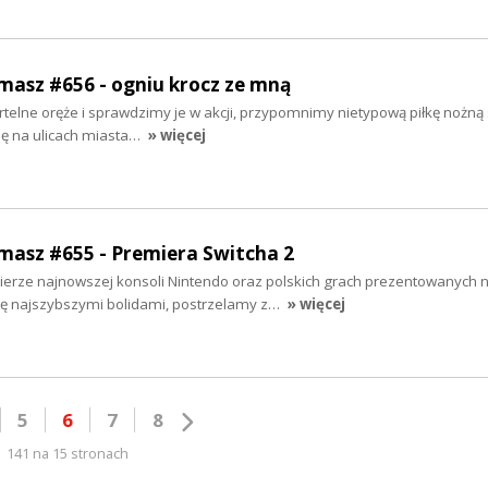
rmasz #656 - ogniu krocz ze mną
elne oręże i sprawdzimy je w akcji, przypomnimy nietypową piłkę nożną s
ję na ulicach miasta…
» więcej
rmasz #655 - Premiera Switcha 2
ze najnowszej konsoli Nintendo oraz polskich grach prezentowanych n
ię najszybszymi bolidami, postrzelamy z…
» więcej
5
6
7
8
141 na 15 stronach