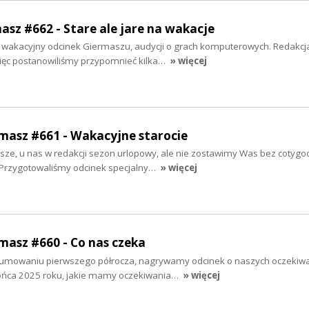
masz #662 - Stare ale jare na wakacje
wakacyjny odcinek Giermaszu, audycji o grach komputerowych. Redakcj
więc postanowiliśmy przypomnieć kilka…
» więcej
rmasz #661 - Wakacyjne starocie
psze, u nas w redakcji sezon urlopowy, ale nie zostawimy Was bez cotygo
e. Przygotowaliśmy odcinek specjalny…
» więcej
rmasz #660 - Co nas czeka
dsumowaniu pierwszego półrocza, nagrywamy odcinek o naszych oczekiwa
końca 2025 roku, jakie mamy oczekiwania…
» więcej