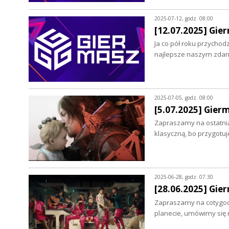
2025-07-12, godz. 08:00
[12.07.2025] Gi
Ja co pół roku przycho
najlepsze naszym zdani
2025-07-05, godz. 08:00
[5.07.2025] Gier
Zapraszamy na ostatni
klasyczną, bo przygotu
2025-06-28, godz. 07:30
[28.06.2025] Gie
Zapraszamy na cotygodn
planecie, umówimy się 