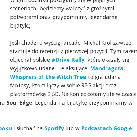
sceneriach, będziemy walczyć z groźnymi
potworami oraz przypomnimy legendarną
bijatykę.
Jeśli chodzi o wyścigi arcade, Michał Król zawsze
startuje do recenzji z pierwszej pozycji. Tym raze
objechał polskie
#Drive Rally
, które okazały się
wyjątkowo udane i relaksujące.
Mandragora:
Whisprers of the Witch Tree
to gra udana
fantasy, która łączy w sobie RPG akcji oraz
platformówkę 2,5D. Na koniec cofamy się w czasie
gra
Soul Edge
. Legendarną bijatykę przypominamy w
ooku
i słuchać na
Spotify
lub w
Podcastach Google
.