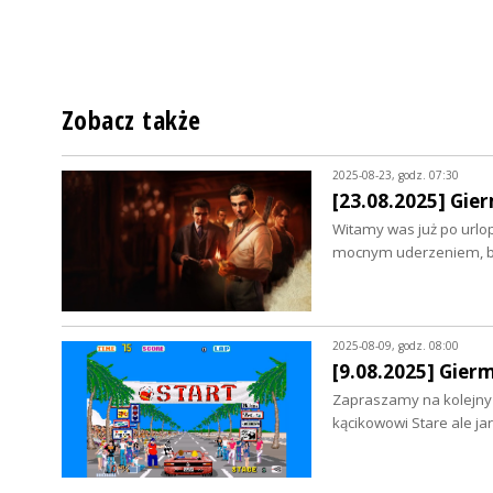
Zobacz także
2025-08-23, godz. 07:30
[23.08.2025] Gier
Witamy was już po urlo
mocnym uderzeniem, bo
2025-08-09, godz. 08:00
[9.08.2025] Gier
Zapraszamy na kolejny 
kącikowowi Stare ale ja