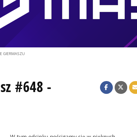
JE GIERMASZU
sz #648 -
W tym odcinku pościgamy się w pięknych