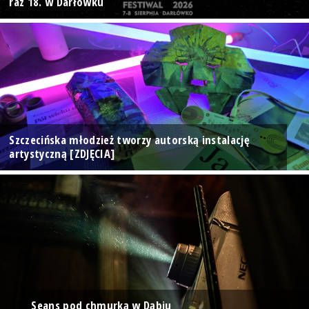
raz 18. w Darłówku
Szczecińska młodzież tworzy autorską instalację
artystyczną [ZDJĘCIA]
Seans pod chmurką w Dąbiu