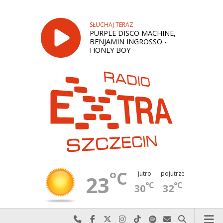
SŁUCHAJ TERAZ
PURPLE DISCO MACHINE,
BENJAMIN INGROSSO -
HONEY BOY
°C
jutro
pojutrze
23
°C
°C
30
32
Najlepiej po prostu do nas zadzwoń
Odwiedź nas na Facebook-u
Odwiedź nas na X
Odwiedź nas na Instagram-ie
Odwiedź nas na TikTok-u
Szukaj nas na Spotify
Wyślij do nas w
Szukaj