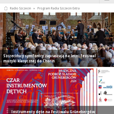
Radio Szczecin
»
Program Radia Szczecin Extra
Szczecińscy symfonicy zapraszają na letni festiwal
muzyki klasycznej do Chorin
Instrumenty dęte na Festiwalu Grünebergów