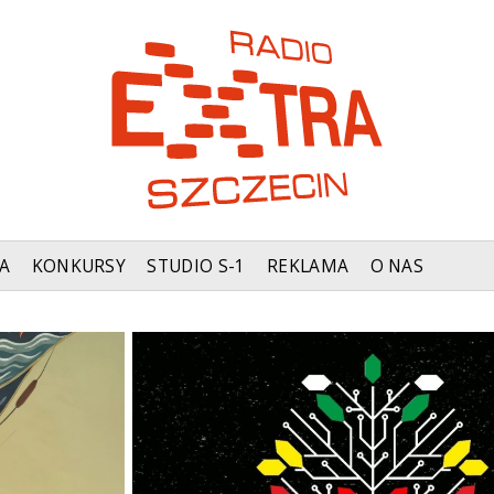
A
KONKURSY
STUDIO S-1
REKLAMA
O NAS