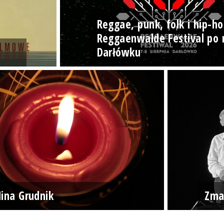
Reggae, punk, folk i hip-ho
Reggaenwalde Festival po 
Darłówku
ina Grudnik
Zma