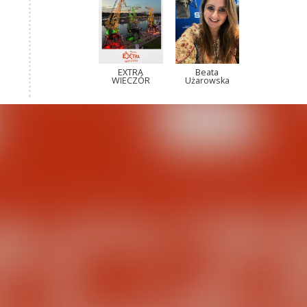
EXTRA
Beata
WIECZÓR
Użarowska