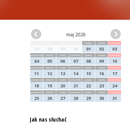
maj 2026
poniedziałek
wtorek
środa
czwartek
piątek
sobota
niedziela
27
28
29
30
01
02
03
poniedziałek
wtorek
środa
czwartek
piątek
sobota
niedziela
04
05
06
07
08
09
10
poniedziałek
wtorek
środa
czwartek
piątek
sobota
niedziela
11
12
13
14
15
16
17
poniedziałek
wtorek
środa
czwartek
piątek
sobota
niedziela
18
19
20
21
22
23
24
poniedziałek
wtorek
środa
czwartek
piątek
sobota
niedziela
25
26
27
28
29
30
31
Jak nas słuchać