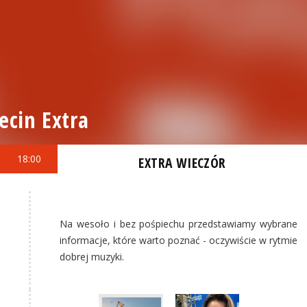
ecin Extra
18:00
EXTRA WIECZÓR
Na wesoło i bez pośpiechu przedstawiamy wybrane
informacje, które warto poznać - oczywiście w rytmie
dobrej muzyki.