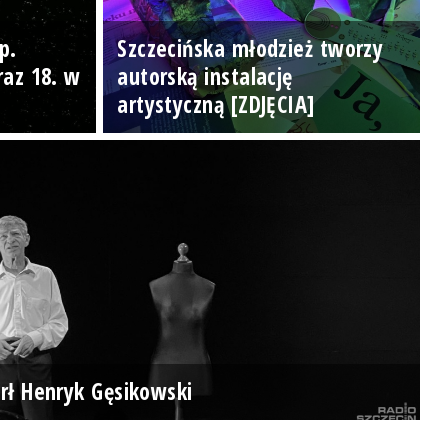
p.
Szczecińska młodzież tworzy
raz 18. w
autorską instalację
artystyczną [ZDJĘCIA]
rł Henryk Gęsikowski