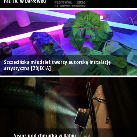
raz 18. w Darłówku
Szczecińska młodzież tworzy autorską instalację
artystyczną [ZDJĘCIA]
Seans pod chmurką w Dąbiu