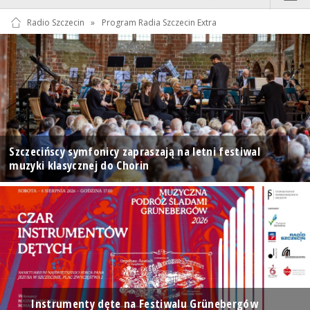
Radio Szczecin
»
Program Radia Szczecin Extra
Szczecińscy symfonicy zapraszają na letni festiwal
muzyki klasycznej do Chorin
Instrumenty dęte na Festiwalu Grünebergów