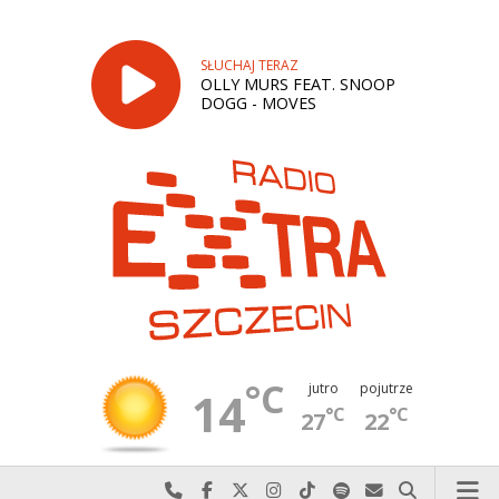
SŁUCHAJ TERAZ
OLLY MURS FEAT. SNOOP
DOGG - MOVES
°C
jutro
pojutrze
14
°C
°C
27
22
Najlepiej po prostu do nas zadzwoń
Odwiedź nas na Facebook-u
Odwiedź nas na X
Odwiedź nas na Instagram-ie
Odwiedź nas na TikTok-u
Szukaj nas na Spotify
Wyślij do nas w
Szukaj