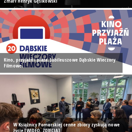
Zmarł Henryk Gęsikowski
Kino, przyjaźń i plaża. Jubileuszowe Dąbskie Wieczory
Filmowe.
W Książnicy Pomorskiej cenne zbiory zyskują nowe
życie [WIDEO, ZDJĘCIA]