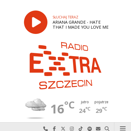
SŁUCHAJ TERAZ
ARIANA GRANDE - HATE
THAT I MADE YOU LOVE ME
°C
jutro
pojutrze
16
°C
°C
24
29
Najlepiej po prostu do nas zadzwoń
Odwiedź nas na Facebook-u
Odwiedź nas na X
Odwiedź nas na Instagram-ie
Odwiedź nas na TikTok-u
Szukaj nas na Spotify
Wyślij do nas w
Szukaj