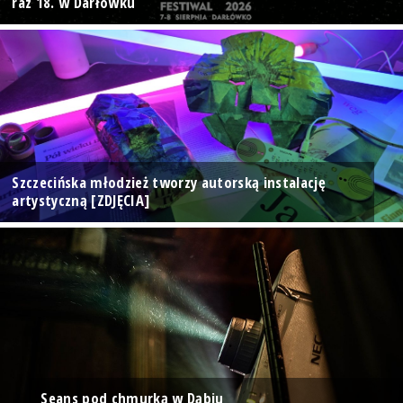
raz 18. w Darłówku
Szczecińska młodzież tworzy autorską instalację
artystyczną [ZDJĘCIA]
Seans pod chmurką w Dąbiu