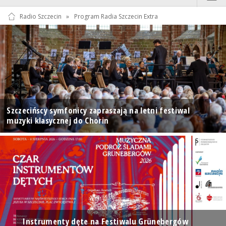
Radio Szczecin
»
Program Radia Szczecin Extra
Szczecińscy symfonicy zapraszają na letni festiwal
muzyki klasycznej do Chorin
Instrumenty dęte na Festiwalu Grünebergów