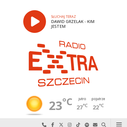
SŁUCHAJ TERAZ
DAWID GRZELAK - KIM
JESTEM
°C
jutro
pojutrze
23
°C
°C
27
22
Najlepiej po prostu do nas zadzwoń
Odwiedź nas na Facebook-u
Odwiedź nas na X
Odwiedź nas na Instagram-ie
Odwiedź nas na TikTok-u
Szukaj nas na Spotify
Wyślij do nas w
Szukaj