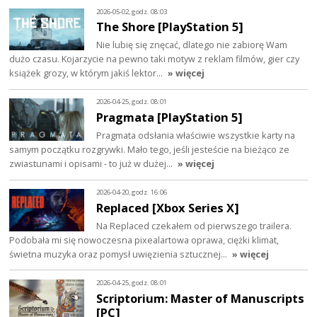
2026-05-02, godz. 08:03
The Shore [PlayStation 5]
Nie lubię się znęcać, dlatego nie zabiorę Wam
dużo czasu. Kojarzycie na pewno taki motyw z reklam filmów, gier czy
książek grozy, w którym jakiś lektor…
» więcej
2026-04-25, godz. 08:01
Pragmata [PlayStation 5]
Pragmata odsłania właściwie wszystkie karty na
samym początku rozgrywki. Mało tego, jeśli jesteście na bieżąco ze
zwiastunami i opisami - to już w dużej…
» więcej
2026-04-20, godz. 16:06
Replaced [Xbox Series X]
Na Replaced czekałem od pierwszego trailera.
Podobała mi się nowoczesna pixealartowa oprawa, ciężki klimat,
świetna muzyka oraz pomysł uwięzienia sztucznej…
» więcej
2026-04-25, godz. 08:01
Scriptorium: Master of Manuscripts
[PC]