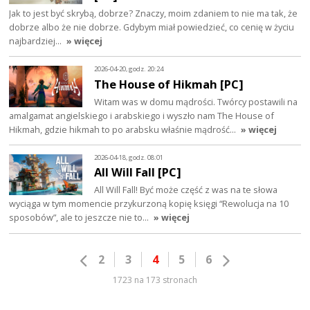
Jak to jest być skrybą, dobrze? Znaczy, moim zdaniem to nie ma tak, że
dobrze albo że nie dobrze. Gdybym miał powiedzieć, co cenię w życiu
najbardziej…
» więcej
2026-04-20, godz. 20:24
The House of Hikmah [PC]
Witam was w domu mądrości. Twórcy postawili na
amalgamat angielskiego i arabskiego i wyszło nam The House of
Hikmah, gdzie hikmah to po arabsku właśnie mądrość…
» więcej
2026-04-18, godz. 08:01
All Will Fall [PC]
All Will Fall! Być może część z was na te słowa
wyciąga w tym momencie przykurzoną kopię księgi “Rewolucja na 10
sposobów”, ale to jeszcze nie to…
» więcej
2
3
4
5
6
1723 na 173 stronach