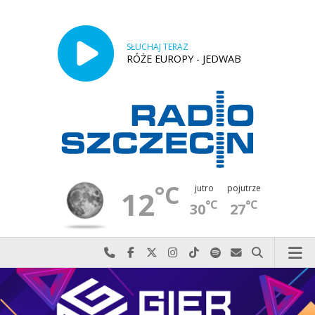
SŁUCHAJ TERAZ
RÓŻE EUROPY - JEDWAB
°C
jutro
pojutrze
12
°C
°C
30
27
Najlepiej po prostu do nas zadzwoń
Odwiedź nas na Facebook-u
Odwiedź nas na X
Odwiedź nas na Instagram-ie
Odwiedź nas na TikTok-u
Szukaj nas na Spotify
Wyślij do nas w
Szukaj