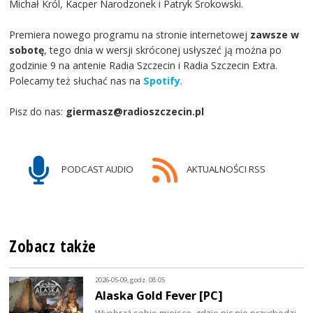
Michał Król, Kacper Narodzonek i Patryk Srokowski.
Premiera nowego programu na stronie internetowej
zawsze w
sobotę
, tego dnia w wersji skróconej usłyszeć ją można po
godzinie 9 na antenie Radia Szczecin i Radia Szczecin Extra.
Polecamy też słuchać nas na
Spotify
.
Pisz do nas:
giermasz@radioszczecin.pl
PODCAST AUDIO
AKTUALNOŚCI RSS
Zobacz także
2026-05-09, godz. 08:05
Alaska Gold Fever [PC]
Wyobraź sobie miejsce, gdzie nic nie przychodzi