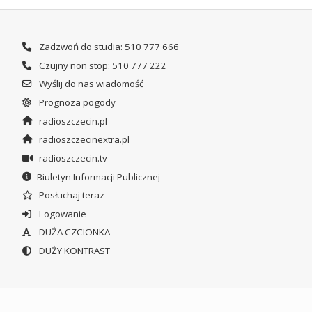
Zadzwoń do studia: 510 777 666
Czujny non stop: 510 777 222
Wyślij do nas wiadomość
Prognoza pogody
radioszczecin.pl
radioszczecinextra.pl
radioszczecin.tv
Biuletyn Informacji Publicznej
Posłuchaj teraz
Logowanie
DUŻA CZCIONKA
DUŻY KONTRAST