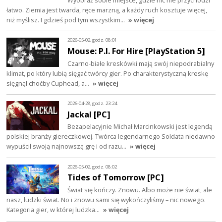
łatwo. Ziemia jest twarda, ręce marzną, a każdy ruch kosztuje więcej,
niż myślisz. I gdzieś pod tym wszystkim…
» więcej
2026-05-02, godz. 08:01
Mouse: P.I. For Hire [PlayStation 5]
Czarno-białe kreskówki mają swój niepodrabialny
klimat, po który lubią sięgać twórcy gier. Po charakterystyczną kreskę
sięgnął choćby Cuphead, a…
» więcej
2026-04-28, godz. 23:24
Jackal [PC]
Bezapelacyjnie Michał Marcinkowski jest legendą
polskiej branży giereczkowej. Twórca legendarnego Soldata niedawno
wypuścił swoją najnowszą grę i od razu…
» więcej
2026-05-02, godz. 08:02
Tides of Tomorrow [PC]
Świat się kończy. Znowu. Albo może nie świat, ale
nasz, ludzki świat. No i znowu sami się wykończyliśmy – nic nowego.
Kategoria gier, w której ludzka…
» więcej