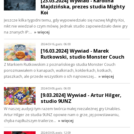
[23.03.2024] Wywiad - Karolina
Majdzińska, prezes studia Mighty
Koi
Jeszcze kilka tygodni temu, gdy wypowiedziało się nazwę Mighty Koi,
nikt nie wiedział o czym mówię. Jednak studio zapowiedziało dwie gry
na znanych IP:…
» więcej
2024-03-16, godz. 06:00
[16.03.2024] Wywiad - Marek
Rutkowski, studio Monster Couch
Z Markiem Rutkowskim z poznańskiego studia Monster Couch
porozmawiałem o kanapach, walkiriach, kołderkach, kotkach,
ptaszkach, ale przede wszystkim o ich najnowszej…
» więcej
2024-03-09, godz. 06:00
[9.03.2024] Wywiad - Artur Hilger,
studio 9UNZ
W naszej audycji tym razem twórca małej niezależnej gry Unables.
Artur Hilger ze studia 9UNZ opowie nam o grze, jej powstawaniu,
chyba najdłuższym trailerze…
» więcej
2024-03-05, godz. 12:09