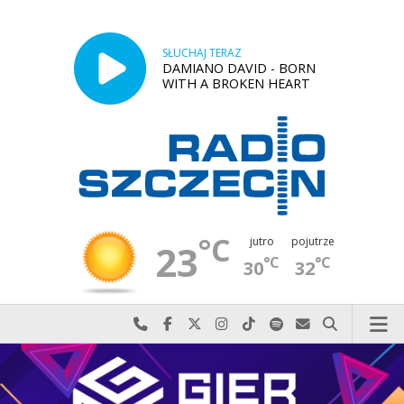
SŁUCHAJ TERAZ
DAMIANO DAVID - BORN
WITH A BROKEN HEART
°C
jutro
pojutrze
23
°C
°C
30
32
Najlepiej po prostu do nas zadzwoń
Odwiedź nas na Facebook-u
Odwiedź nas na X
Odwiedź nas na Instagram-ie
Odwiedź nas na TikTok-u
Szukaj nas na Spotify
Wyślij do nas w
Szukaj