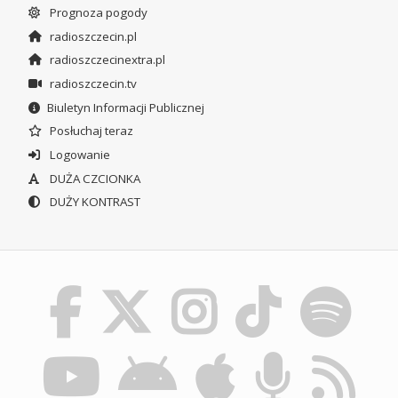
Prognoza pogody
radioszczecin.pl
radioszczecinextra.pl
radioszczecin.tv
Biuletyn Informacji Publicznej
Posłuchaj teraz
Logowanie
DUŻA CZCIONKA
DUŻY KONTRAST