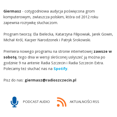
Giermasz
- cotygodniowa audycja poświęcona grom
komputerowym, zwłaszcza polskim, która od 2012 roku
zapewnia rozrywkę słuchaczom.
Program tworzą: Ela Bielecka, Katarzyna Filipowiak, Jarek Gowin,
Michał Król, Kacper Narodzonek i Patryk Srokowski.
Premiera nowego programu na stronie internetowej
zawsze w
sobotę
, tego dnia w wersji skróconej usłyszeć ją można po
godzinie 9 na antenie Radia Szczecin i Radia Szczecin Extra.
Polecamy też słuchać nas na
Spotify
.
Pisz do nas:
giermasz@radioszczecin.pl
PODCAST AUDIO
AKTUALNOŚCI RSS