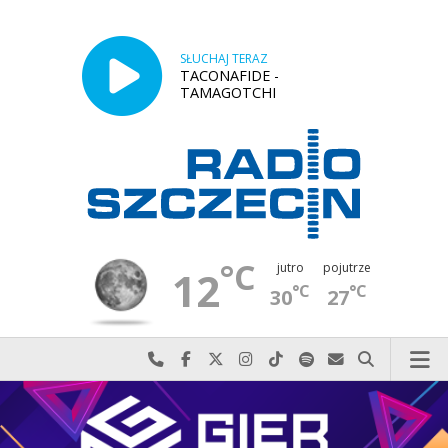
SŁUCHAJ TERAZ
TACONAFIDE -
TAMAGOTCHI
°C
jutro
pojutrze
12
°C
°C
30
27
Najlepiej po prostu do nas zadzwoń
Odwiedź nas na Facebook-u
Odwiedź nas na X
Odwiedź nas na Instagram-ie
Odwiedź nas na TikTok-u
Szukaj nas na Spotify
Wyślij do nas w
Szukaj