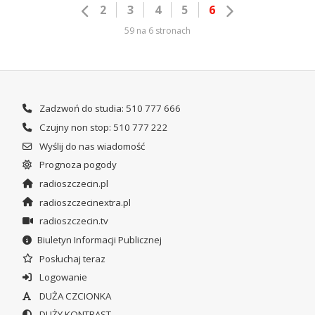
2
3
4
5
6
59 na 6 stronach
Zadzwoń do studia: 510 777 666
Czujny non stop: 510 777 222
Wyślij do nas wiadomość
Prognoza pogody
radioszczecin.pl
radioszczecinextra.pl
radioszczecin.tv
Biuletyn Informacji Publicznej
Posłuchaj teraz
Logowanie
DUŻA CZCIONKA
DUŻY KONTRAST