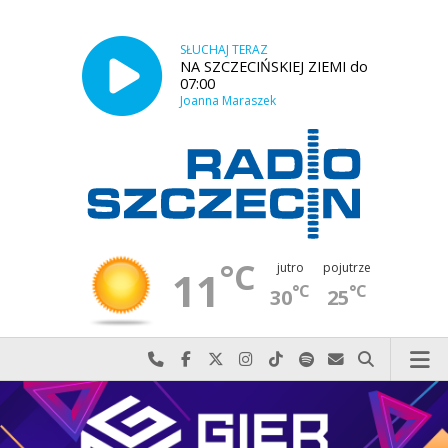
SŁUCHAJ TERAZ
NA SZCZECIŃSKIEJ ZIEMI do
07:00
Joanna Maraszek
°C
jutro
pojutrze
11
°C
°C
30
25
Najlepiej po prostu do nas zadzwoń
Odwiedź nas na Facebook-u
Odwiedź nas na X
Odwiedź nas na Instagram-ie
Odwiedź nas na TikTok-u
Szukaj nas na Spotify
Wyślij do nas w
Szukaj