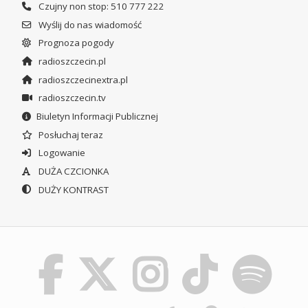
Czujny non stop: 510 777 222
Wyślij do nas wiadomość
Prognoza pogody
radioszczecin.pl
radioszczecinextra.pl
radioszczecin.tv
Biuletyn Informacji Publicznej
Posłuchaj teraz
Logowanie
DUŻA CZCIONKA
DUŻY KONTRAST