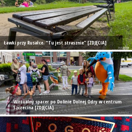
Ławki przy Rusałce. "Tu jest strasznie" [ZDJĘCIA]
Wirtualny spacer po Dolinie Dolnej Odry w centrum
Szczecina [ZDJĘCIA]