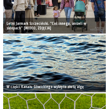
Letni Jarmark Szczeciński. "Coś innego, aniżeli w
sklepach" [WIDEO, ZDJĘCIA]
W części Kanału Gliwickiego wykryto złotą algę