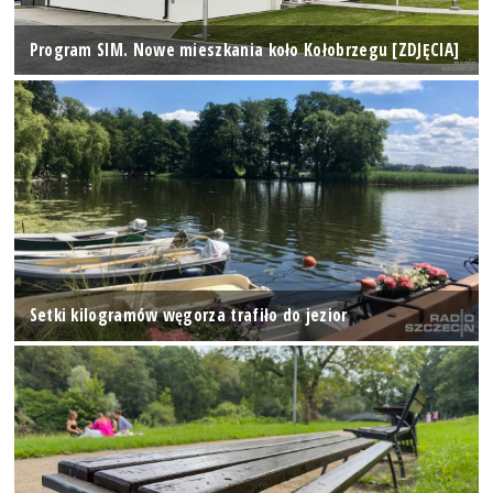
Program SIM. Nowe mieszkania koło Kołobrzegu [ZDJĘCIA]
Setki kilogramów węgorza trafiło do jezior