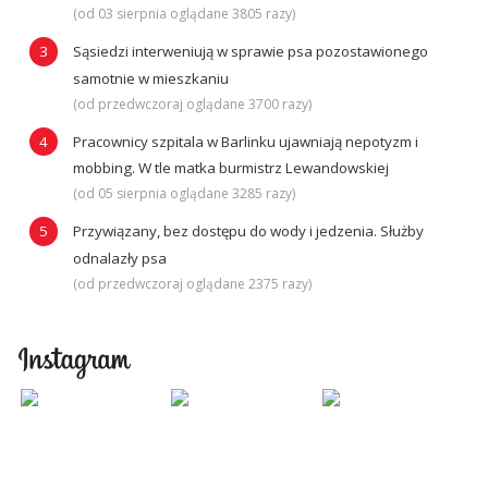
(od 03 sierpnia oglądane 3805 razy)
Sąsiedzi interweniują w sprawie psa pozostawionego
samotnie w mieszkaniu
(od przedwczoraj oglądane 3700 razy)
Pracownicy szpitala w Barlinku ujawniają nepotyzm i
mobbing. W tle matka burmistrz Lewandowskiej
(od 05 sierpnia oglądane 3285 razy)
Przywiązany, bez dostępu do wody i jedzenia. Służby
odnalazły psa
(od przedwczoraj oglądane 2375 razy)