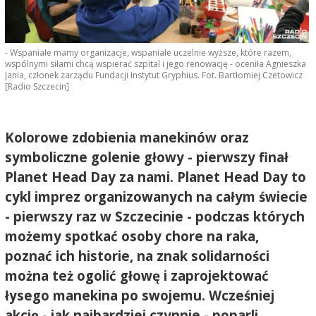
- Wspaniałe mamy organizacje, wspaniałe uczelnie wyższe, które razem,
wspólnymi siłami chcą wspierać szpital i jego renowację - oceniła Agnieszka
Jania, członek zarządu Fundacji Instytut Gryphius. Fot. Bartłomiej Czetowicz
[Radio Szczecin]
Kolorowe zdobienia manekinów oraz
symboliczne golenie głowy - pierwszy finał
Planet Head Day za nami. Planet Head Day to
cykl imprez organizowanych na całym świecie
- pierwszy raz w Szczecinie - podczas których
możemy spotkać osoby chore na raka,
poznać ich historie, na znak solidarności
można też ogolić głowę i zaprojektować
łysego manekina po swojemu. Wcześniej
akcję - jak najbardziej czynnie - poparli