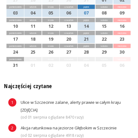
poniedziałek
wtorek
środa
czwartek
piątek
sobota
niedziela
03
04
05
06
07
08
09
poniedziałek
wtorek
środa
czwartek
piątek
sobota
niedziela
10
11
12
13
14
15
16
poniedziałek
wtorek
środa
czwartek
piątek
sobota
niedziela
17
18
19
20
21
22
23
poniedziałek
wtorek
środa
czwartek
piątek
sobota
niedziela
24
25
26
27
28
29
30
poniedziałek
wtorek
środa
czwartek
piątek
sobota
niedziela
31
01
02
03
04
05
06
Najczęściej czytane
Ulice w Szczecinie zalane, alerty prawie w całym kraju
[ZDJĘCIA]
(od 01 sierpnia oglądane 8470 razy)
Akcja ratunkowa na jeziorze Głębokim w Szczecinie
(od 02 sierpnia oglądane 4918 razy)