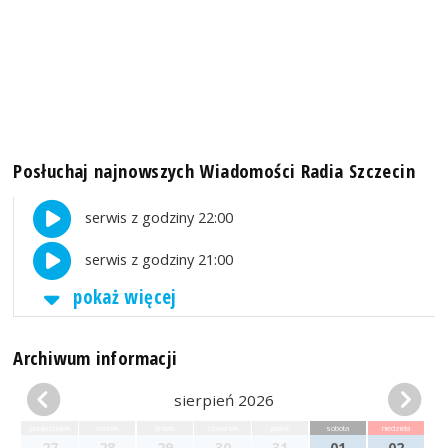
Posłuchaj najnowszych Wiadomości Radia Szczecin
serwis z godziny 22:00
serwis z godziny 21:00
pokaż więcej
Archiwum informacji
sierpień 2026
poniedziałek
wtorek
środa
czwartek
piątek
sobota
niedziela
27
28
29
30
31
01
02