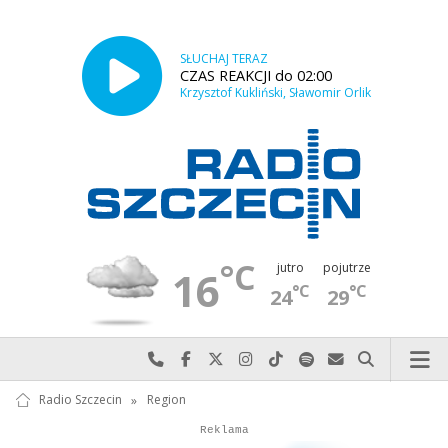
SŁUCHAJ TERAZ
CZAS REAKCJI do 02:00
Krzysztof Kukliński, Sławomir Orlik
°C
jutro
pojutrze
16
°C
°C
24
29
Najlepiej po prostu do nas zadzwoń
Odwiedź nas na Facebook-u
Odwiedź nas na X
Odwiedź nas na Instagram-ie
Odwiedź nas na TikTok-u
Szukaj nas na Spotify
Wyślij do nas w
Szukaj
Radio Szczecin
»
Region
Autopromocja
Autopromocja
Reklama