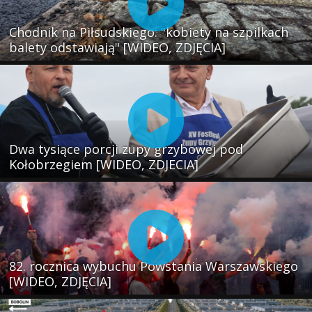
Chodnik na Piłsudskiego: "kobiety na szpilkach
balety odstawiają" [WIDEO, ZDJĘCIA]
Dwa tysiące porcji zupy grzybowej pod
Kołobrzegiem [WIDEO, ZDJECIA]
82. rocznica wybuchu Powstania Warszawskiego
[WIDEO, ZDJĘCIA]