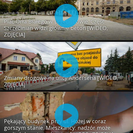
Plac Orła Białego w przebudowie. Część
Szczecinian widzi głównie beton [WIDEO,
ZDJĘCIA]
Zmiany drogowe na ulicy Andersena [WIDEO,
ZDJĘCIA]
Pękający budynek przy ul. Hożej w coraz
gorszym stanie. Mieszkańcy: nadzór może