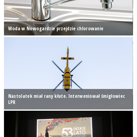
Woda w Nowogardzie przejdzie chlorowanie
Nastolatek miał rany kłute. Interweniował śmigłowiec
LPR