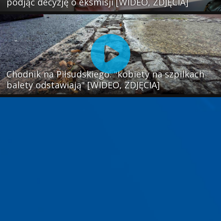
podjąć decyzję o eksmisji [WIDEO, ZDJĘCIA]
Chodnik na Piłsudskiego: "kobiety na szpilkach
balety odstawiają" [WIDEO, ZDJĘCIA]