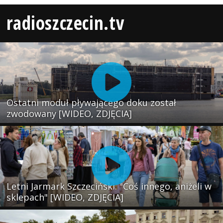
radioszczecin.tv
Ostatni moduł pływającego doku został
zwodowany [WIDEO, ZDJĘCIA]
Letni Jarmark Szczeciński. "Coś innego, aniżeli w
sklepach" [WIDEO, ZDJĘCIA]