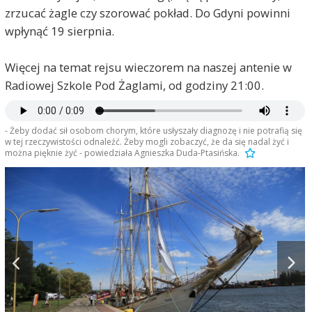
zrzucać żagle czy szorować pokład. Do Gdyni powinni
wpłynąć 19 sierpnia.
Więcej na temat rejsu wieczorem na naszej antenie w
Radiowej Szkole Pod Żaglami, od godziny 21:00.
- Żeby dodać sił osobom chorym, które usłyszały diagnozę i nie potrafią się
w tej rzeczywistości odnaleźć. Żeby mogli zobaczyć, że da się nadal żyć i
można pięknie żyć - powiedziała Agnieszka Duda-Ptasińska.