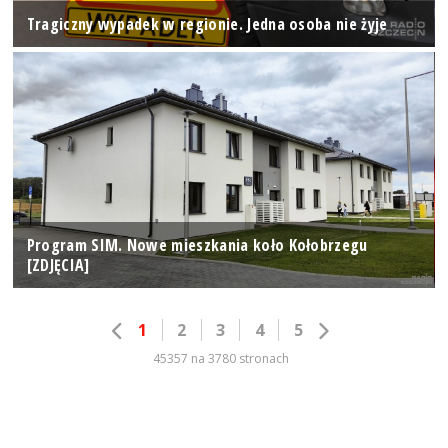
Tragiczny wypadek w regionie. Jedna osoba nie żyje
Program SIM. Nowe mieszkania koło Kołobrzegu
[ZDJĘCIA]
1
2
3
4
5
45357 na 3780 stronach