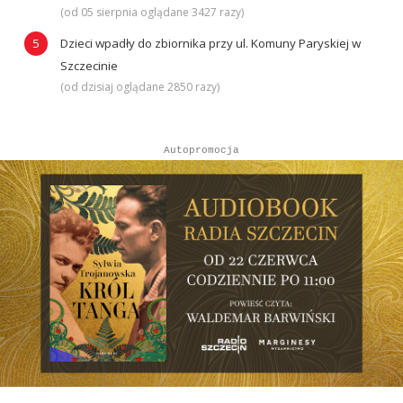
(od 05 sierpnia oglądane 3427 razy)
Dzieci wpadły do zbiornika przy ul. Komuny Paryskiej w
Szczecinie
(od dzisiaj oglądane 2850 razy)
Autopromocja