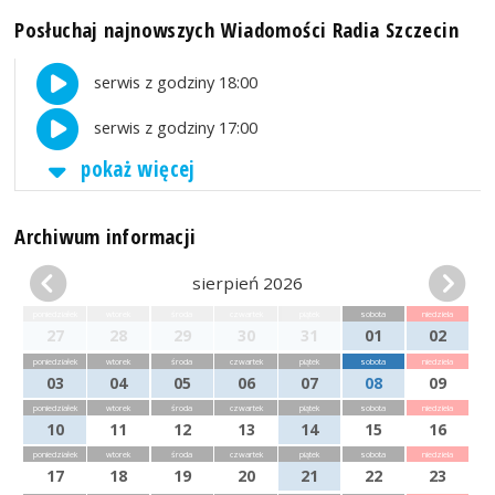
Posłuchaj najnowszych Wiadomości Radia Szczecin
serwis z godziny 18:00
serwis z godziny 17:00
pokaż więcej
Archiwum informacji
sierpień 2026
poniedziałek
wtorek
środa
czwartek
piątek
sobota
niedziela
27
28
29
30
31
01
02
poniedziałek
wtorek
środa
czwartek
piątek
sobota
niedziela
03
04
05
06
07
08
09
poniedziałek
wtorek
środa
czwartek
piątek
sobota
niedziela
10
11
12
13
14
15
16
poniedziałek
wtorek
środa
czwartek
piątek
sobota
niedziela
17
18
19
20
21
22
23