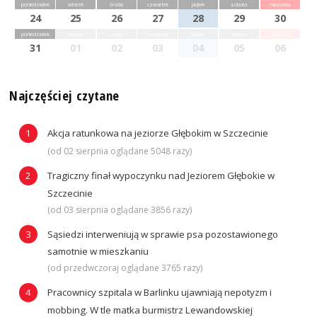
poniedziałek
wtorek
środa
czwartek
piątek
sobota
niedziela
24
25
26
27
28
29
30
poniedziałek
wtorek
środa
czwartek
piątek
sobota
niedziela
31
01
02
03
04
05
06
Najczęściej czytane
Akcja ratunkowa na jeziorze Głębokim w Szczecinie
(od 02 sierpnia oglądane 5048 razy)
Tragiczny finał wypoczynku nad Jeziorem Głębokie w
Szczecinie
(od 03 sierpnia oglądane 3856 razy)
Sąsiedzi interweniują w sprawie psa pozostawionego
samotnie w mieszkaniu
(od przedwczoraj oglądane 3765 razy)
Pracownicy szpitala w Barlinku ujawniają nepotyzm i
mobbing. W tle matka burmistrz Lewandowskiej