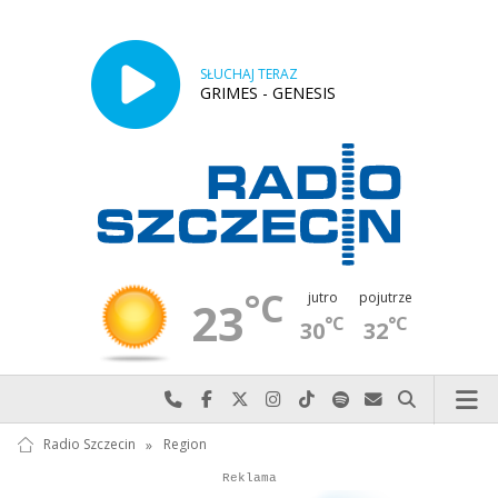
SŁUCHAJ TERAZ
GRIMES - GENESIS
°C
jutro
pojutrze
23
°C
°C
30
32
Najlepiej po prostu do nas zadzwoń
Odwiedź nas na Facebook-u
Odwiedź nas na X
Odwiedź nas na Instagram-ie
Odwiedź nas na TikTok-u
Szukaj nas na Spotify
Wyślij do nas w
Szukaj
Radio Szczecin
»
Region
Autopromocja
Reklama