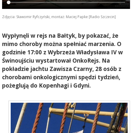
Zdjęcia: Sławomir Ryfczyński, montaż: Maciej Papke [Radio Szczecin]
Wypłynęli w rejs na Bałtyk, by pokazać, że
mimo choroby można spełniać marzenia. O
godzinie 17:00 z Wybrzeża Władysława IV w
Świnoujściu wystartował OnkoRejs. Na
pokładzie jachtu Zawisza Czarny, 28 osób z
chorobami onkologicznymi spędzi tydzień,
pożeglują do Kopenhagi i Gdyni.