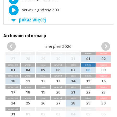
serwis z godziny 7:00
pokaż więcej
Archiwum informacji
sierpień 2026
poniedziałek
wtorek
środa
czwartek
piątek
sobota
niedziela
27
28
29
30
31
01
02
poniedziałek
wtorek
środa
czwartek
piątek
sobota
niedziela
03
04
05
06
07
08
09
poniedziałek
wtorek
środa
czwartek
piątek
sobota
niedziela
10
11
12
13
14
15
16
poniedziałek
wtorek
środa
czwartek
piątek
sobota
niedziela
17
18
19
20
21
22
23
poniedziałek
wtorek
środa
czwartek
piątek
sobota
niedziela
24
25
26
27
28
29
30
poniedziałek
wtorek
środa
czwartek
piątek
sobota
niedziela
31
01
02
03
04
05
06