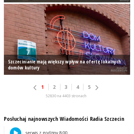
Szczecinianie mają większy wpływ na ofertę lokalnych
domów kultury
1
2
3
4
5
52830 na 4403 stronach
Posłuchaj najnowszych Wiadomości Radia Szczecin
serwis z godziny 8:00