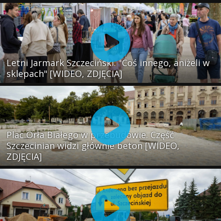
Letni Jarmark Szczeciński. "Coś innego, aniżeli w
sklepach" [WIDEO, ZDJĘCIA]
Plac Orła Białego w przebudowie. Część
Szczecinian widzi głównie beton [WIDEO,
ZDJĘCIA]