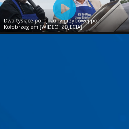
Dwa tysiące porcji zupy grzybowej pod
Kołobrzegiem [WIDEO, ZDJECIA]