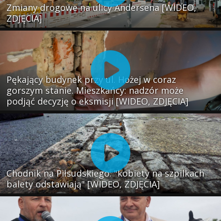
Zmiany drogowe na ulicy Andersena [WIDEO,
ZDJĘCIA]
Pękający budynek przy ul. Hożej w coraz
gorszym stanie. Mieszkańcy: nadzór może
podjąć decyzję o eksmisji [WIDEO, ZDJĘCIA]
Chodnik na Piłsudskiego: "kobiety na szpilkach
balety odstawiają" [WIDEO, ZDJĘCIA]