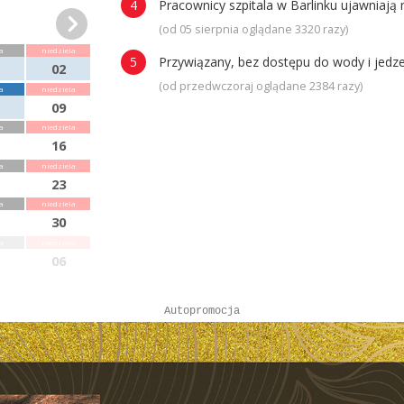
Pracownicy szpitala w Barlinku ujawniaj
(od 05 sierpnia oglądane 3320 razy)
a
niedziela
Przywiązany, bez dostępu do wody i jedze
02
(od przedwczoraj oglądane 2384 razy)
a
niedziela
09
a
niedziela
16
a
niedziela
23
a
niedziela
30
a
niedziela
06
Autopromocja