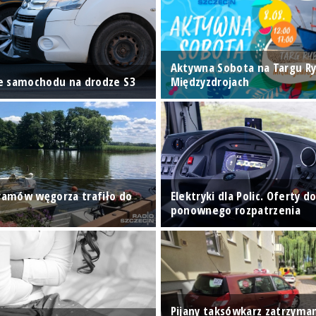
Aktywna Sobota na Targu R
e samochodu na drodze S3
Międzyzdrojach
gramów węgorza trafiło do
Elektryki dla Polic. Oferty d
ponownego rozpatrzenia
Pijany taksówkarz zatrzyman