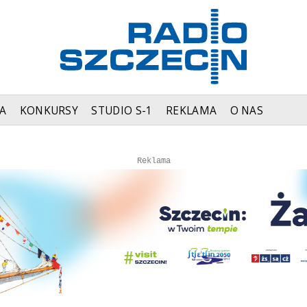
A
KONKURSY
STUDIO S-1
REKLAMA
O NAS
Autopromocja
Autopromocja
Reklama