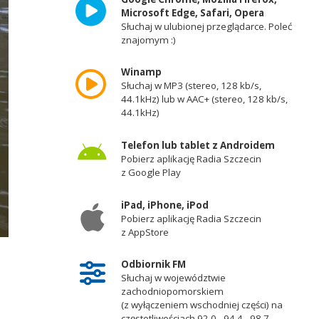
Microsoft Edge, Safari, Opera
Słuchaj w ulubionej przeglądarce. Poleć
znajomym :)
Winamp
Słuchaj w MP3 (stereo, 128 kb/s,
44.1kHz) lub w AAC+ (stereo, 128 kb/s,
44.1kHz)
Telefon lub tablet z Androidem
Pobierz aplikację Radia Szczecin
z Google Play
iPad, iPhone, iPod
Pobierz aplikację Radia Szczecin
z AppStore
Odbiornik FM
Słuchaj w województwie
zachodniopomorskiem
(z wyłączeniem wschodniej części) na
częstotliwościach 92,0 - 94,4 - 98,7 -