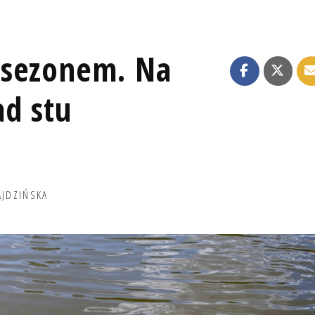
 sezonem. Na
ad stu
AJDZIŃSKA