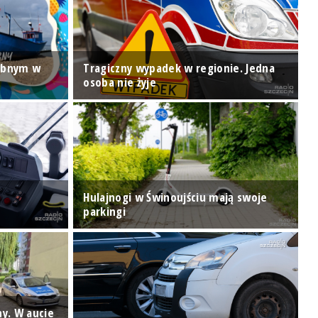
ybnym w
Tragiczny wypadek w regionie. Jedna
W
osoba nie żyje
z
o
Hulajnogi w Świnoujściu mają swoje
J
parkingi
u
y. W aucie