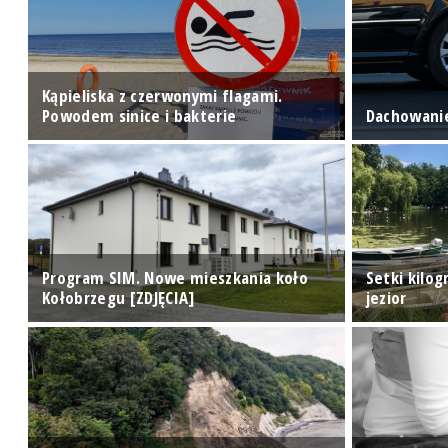
ry
Kąpieliska z czerwonymi flagami.
Powodem sinice i bakterie
Dachowani
Program SIM. Nowe mieszkania koło
Setki kilo
ej
Kołobrzegu [ZDJĘCIA]
jezior