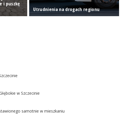
e i puszkę
"
Utrudnienia na drogach regionu
k
Szczecinie
Głębokie w Szczecinie
ostawionego samotnie w mieszkaniu