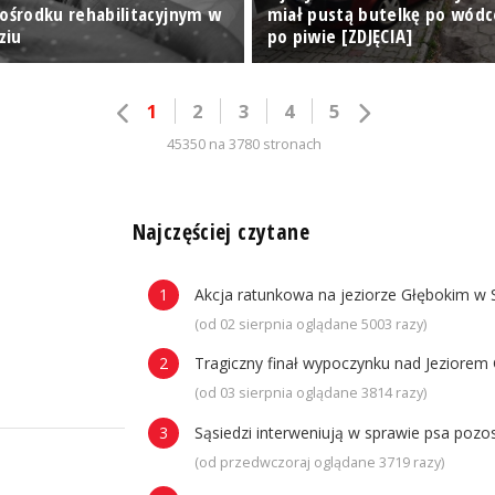
 ośrodku rehabilitacyjnym w
miał pustą butelkę po wódc
ziu
po piwie [ZDJĘCIA]
1
2
3
4
5
45350 na 3780 stronach
n
Najczęściej czytane
Akcja ratunkowa na jeziorze Głębokim w 
(od 02 sierpnia oglądane 5003 razy)
Tragiczny finał wypoczynku nad Jeziorem 
(od 03 sierpnia oglądane 3814 razy)
Sąsiedzi interweniują w sprawie psa poz
(od przedwczoraj oglądane 3719 razy)