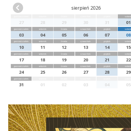
sierpień 2026
poniedziałek
wtorek
środa
czwartek
piątek
sobot
27
28
29
30
31
01
poniedziałek
wtorek
środa
czwartek
piątek
sobot
03
04
05
06
07
08
poniedziałek
wtorek
środa
czwartek
piątek
sobot
10
11
12
13
14
15
poniedziałek
wtorek
środa
czwartek
piątek
sobot
17
18
19
20
21
22
poniedziałek
wtorek
środa
czwartek
piątek
sobot
24
25
26
27
28
29
poniedziałek
wtorek
środa
czwartek
piątek
sobot
31
01
02
03
04
05