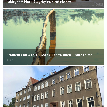
Labirynt z Placu Zwycięstwa rozebrany
Problem zalewania "Górek Ustowskich". Miasto ma
plan