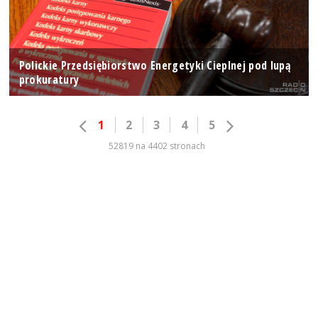
Polickie Przedsiębiorstwo Energetyki Cieplnej pod lupą
prokuratury
1
2
3
4
5
52819 na 4402 stronach