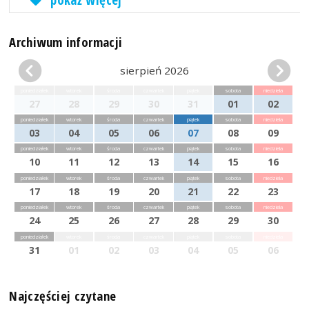
Archiwum informacji
sierpień 2026
poniedziałek
wtorek
środa
czwartek
piątek
sobota
niedziela
27
28
29
30
31
01
02
poniedziałek
wtorek
środa
czwartek
piątek
sobota
niedziela
03
04
05
06
07
08
09
poniedziałek
wtorek
środa
czwartek
piątek
sobota
niedziela
10
11
12
13
14
15
16
poniedziałek
wtorek
środa
czwartek
piątek
sobota
niedziela
17
18
19
20
21
22
23
poniedziałek
wtorek
środa
czwartek
piątek
sobota
niedziela
24
25
26
27
28
29
30
poniedziałek
wtorek
środa
czwartek
piątek
sobota
niedziela
31
01
02
03
04
05
06
Najczęściej czytane