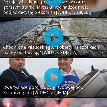
Pękający budynek przy ul. Hożej w coraz
gorszym stanie. Mieszkańcy: nadzór może
podjąć decyzję o eksmisji [WIDEO, ZDJĘCIA]
Chodnik na Piłsudskiego: "kobiety na szpilkach
balety odstawiają" [WIDEO, ZDJĘCIA]
Dwa tysiące porcji zupy grzybowej pod
Kołobrzegiem [WIDEO, ZDJECIA]