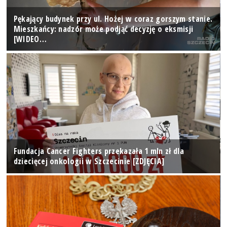
Pękający budynek przy ul. Hożej w coraz gorszym stanie.
Mieszkańcy: nadzór może podjąć decyzję o eksmisji
[WIDEO…
Fundacja Cancer Fighters przekazała 1 mln zł dla
dziecięcej onkologii w Szczecinie [ZDJĘCIA]