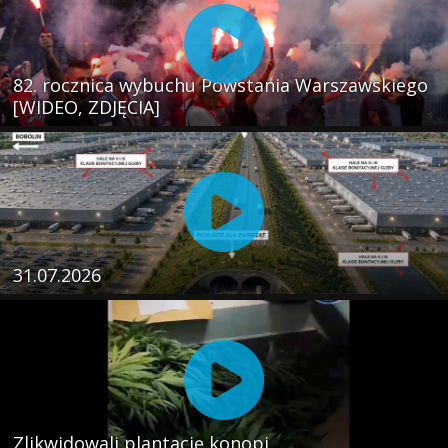
82. rocznica wybuchu Powstania Warszawskiego
[WIDEO, ZDJĘCIA]
31.07.2026
Zlikwidowali plantację konopi