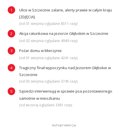
Ulice w Szczecinie zalane, alerty prawie w całym kraju
[ZDJĘCIA]
(od 01 sierpnia oglądane 8511 razy)
Akcja ratunkowa na jeziorze Głębokim w Szczecinie
(od 02 sierpnia oglądane 4949 razy)
Pożar domu w Mierzynie
(od 01 sierpnia oglądane 4241 razy)
Tragiczny finał wypoczynku nad Jeziorem Głębokie w
Szczecinie
(od 03 sierpnia oglądane 3745 razy)
Sąsiedzi interweniują w sprawie psa pozostawionego
samotnie w mieszkaniu
(od wczoraj oglądane 3381 razy)
Autopromocja