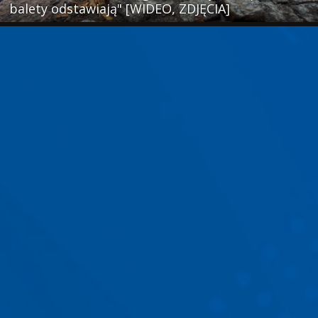
balety odstawiają" [WIDEO, ZDJĘCIA]