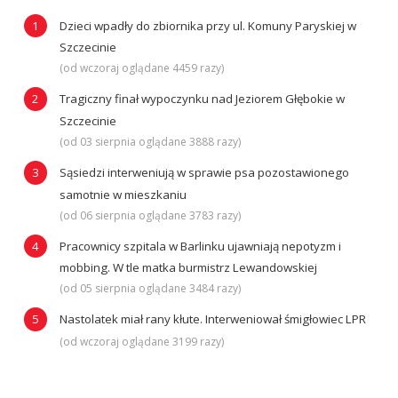
Dzieci wpadły do zbiornika przy ul. Komuny Paryskiej w
Szczecinie
(od wczoraj oglądane 4459 razy)
Tragiczny finał wypoczynku nad Jeziorem Głębokie w
Szczecinie
(od 03 sierpnia oglądane 3888 razy)
Sąsiedzi interweniują w sprawie psa pozostawionego
samotnie w mieszkaniu
(od 06 sierpnia oglądane 3783 razy)
Pracownicy szpitala w Barlinku ujawniają nepotyzm i
mobbing. W tle matka burmistrz Lewandowskiej
(od 05 sierpnia oglądane 3484 razy)
Nastolatek miał rany kłute. Interweniował śmigłowiec LPR
(od wczoraj oglądane 3199 razy)