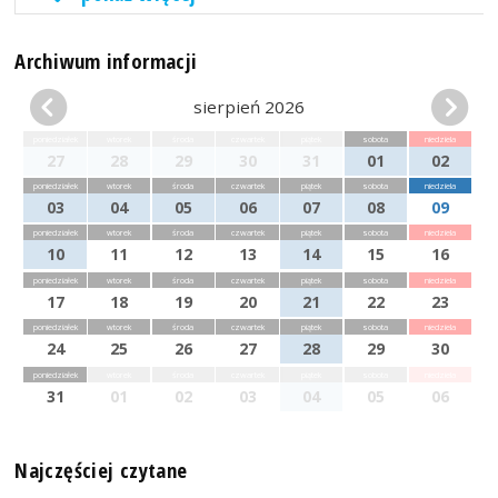
Archiwum informacji
sierpień 2026
poniedziałek
wtorek
środa
czwartek
piątek
sobota
niedziela
27
28
29
30
31
01
02
poniedziałek
wtorek
środa
czwartek
piątek
sobota
niedziela
03
04
05
06
07
08
09
poniedziałek
wtorek
środa
czwartek
piątek
sobota
niedziela
10
11
12
13
14
15
16
poniedziałek
wtorek
środa
czwartek
piątek
sobota
niedziela
17
18
19
20
21
22
23
poniedziałek
wtorek
środa
czwartek
piątek
sobota
niedziela
24
25
26
27
28
29
30
poniedziałek
wtorek
środa
czwartek
piątek
sobota
niedziela
31
01
02
03
04
05
06
Najczęściej czytane