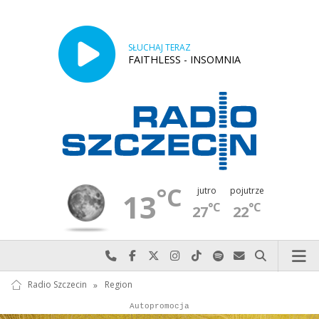
SŁUCHAJ TERAZ
FAITHLESS - INSOMNIA
°C
jutro
pojutrze
13
°C
°C
27
22
Najlepiej po prostu do nas zadzwoń
Odwiedź nas na Facebook-u
Odwiedź nas na X
Odwiedź nas na Instagram-ie
Odwiedź nas na TikTok-u
Szukaj nas na Spotify
Wyślij do nas w
Szukaj
Radio Szczecin
»
Region
Autopromocja
Reklama