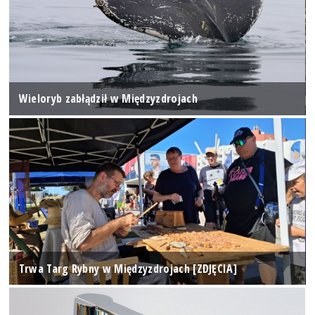
Wieloryb zabłądził w Międzyzdrojach
Trwa Targ Rybny w Międzyzdrojach [ZDJĘCIA]