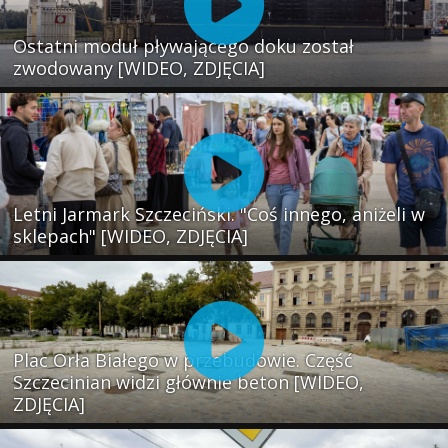
Ostatni moduł pływającego doku został
zwodowany [WIDEO, ZDJĘCIA]
Letni Jarmark Szczeciński. "Coś innego, aniżeli w
sklepach" [WIDEO, ZDJĘCIA]
Plac Orła Białego w przebudowie. Część
Szczecinian widzi głównie beton [WIDEO,
ZDJĘCIA]