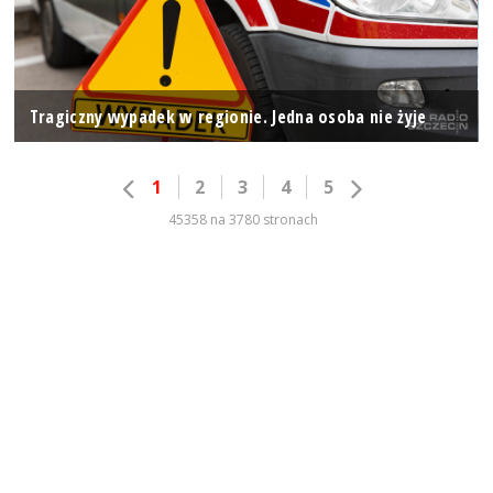
Tragiczny wypadek w regionie. Jedna osoba nie żyje
1
2
3
4
5
45358 na 3780 stronach