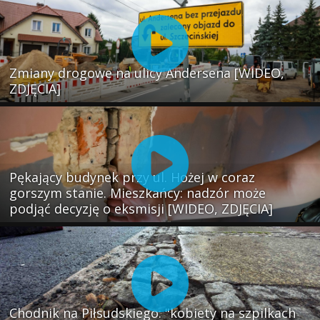
Zmiany drogowe na ulicy Andersena [WIDEO,
ZDJĘCIA]
Pękający budynek przy ul. Hożej w coraz
gorszym stanie. Mieszkańcy: nadzór może
podjąć decyzję o eksmisji [WIDEO, ZDJĘCIA]
Chodnik na Piłsudskiego: "kobiety na szpilkach