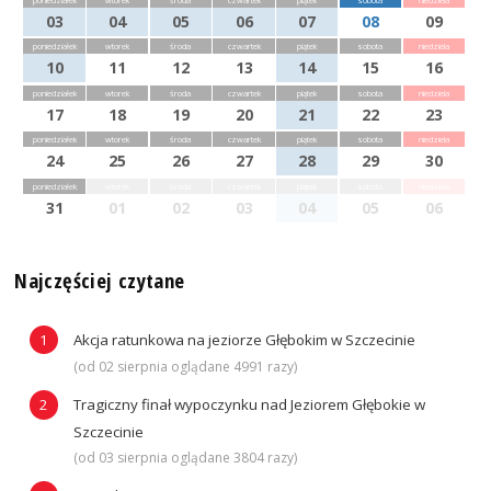
poniedziałek
wtorek
środa
czwartek
piątek
sobota
niedziela
03
04
05
06
07
08
09
poniedziałek
wtorek
środa
czwartek
piątek
sobota
niedziela
10
11
12
13
14
15
16
poniedziałek
wtorek
środa
czwartek
piątek
sobota
niedziela
17
18
19
20
21
22
23
poniedziałek
wtorek
środa
czwartek
piątek
sobota
niedziela
24
25
26
27
28
29
30
poniedziałek
wtorek
środa
czwartek
piątek
sobota
niedziela
31
01
02
03
04
05
06
Najczęściej czytane
Akcja ratunkowa na jeziorze Głębokim w Szczecinie
(od 02 sierpnia oglądane 4991 razy)
Tragiczny finał wypoczynku nad Jeziorem Głębokie w
Szczecinie
(od 03 sierpnia oglądane 3804 razy)