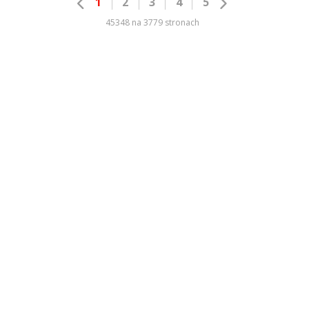
1
2
3
4
5
45348 na 3779 stronach