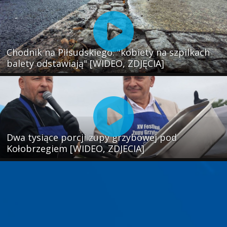
Chodnik na Piłsudskiego: "kobiety na szpilkach
balety odstawiają" [WIDEO, ZDJĘCIA]
Dwa tysiące porcji zupy grzybowej pod
Kołobrzegiem [WIDEO, ZDJECIA]