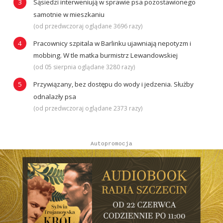
Sąsiedzi interweniują w sprawie psa pozostawionego
samotnie w mieszkaniu
(od przedwczoraj oglądane 3696 razy)
Pracownicy szpitala w Barlinku ujawniają nepotyzm i
mobbing. W tle matka burmistrz Lewandowskiej
(od 05 sierpnia oglądane 3280 razy)
Przywiązany, bez dostępu do wody i jedzenia. Służby
odnalazły psa
(od przedwczoraj oglądane 2373 razy)
Autopromocja