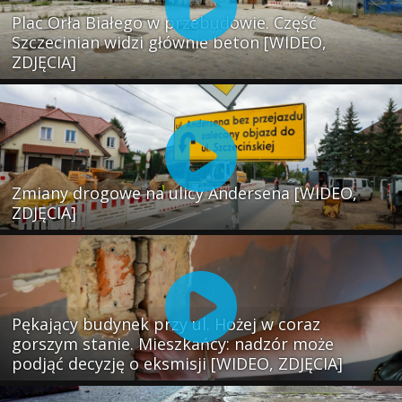
Plac Orła Białego w przebudowie. Część
Szczecinian widzi głównie beton [WIDEO,
ZDJĘCIA]
Zmiany drogowe na ulicy Andersena [WIDEO,
ZDJĘCIA]
Pękający budynek przy ul. Hożej w coraz
gorszym stanie. Mieszkańcy: nadzór może
podjąć decyzję o eksmisji [WIDEO, ZDJĘCIA]