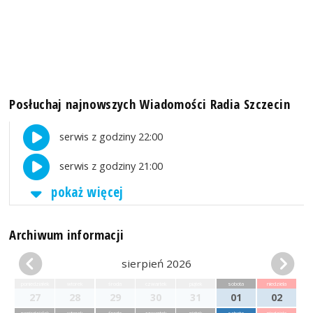
Posłuchaj najnowszych Wiadomości Radia Szczecin
serwis z godziny 22:00
serwis z godziny 21:00
pokaż więcej
Archiwum informacji
sierpień 2026
poniedziałek
wtorek
środa
czwartek
piątek
sobota
niedziela
27
28
29
30
31
01
02