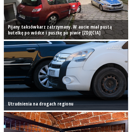
Pijany taksówkarz zatrzymany. W aucie miał pustą
butelkę po wódce i puszkę po piwie [ZDJĘCIA]
Utrudnienia na drogach regionu