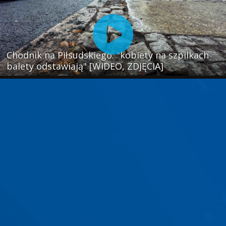
Chodnik na Piłsudskiego: "kobiety na szpilkach
balety odstawiają" [WIDEO, ZDJĘCIA]