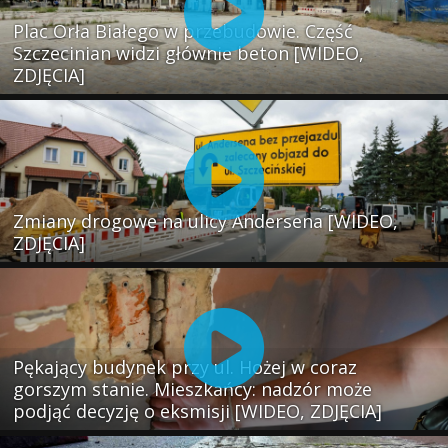
Plac Orła Białego w przebudowie. Część
Szczecinian widzi głównie beton [WIDEO,
ZDJĘCIA]
Zmiany drogowe na ulicy Andersena [WIDEO,
ZDJĘCIA]
Pękający budynek przy ul. Hożej w coraz
gorszym stanie. Mieszkańcy: nadzór może
podjąć decyzję o eksmisji [WIDEO, ZDJĘCIA]