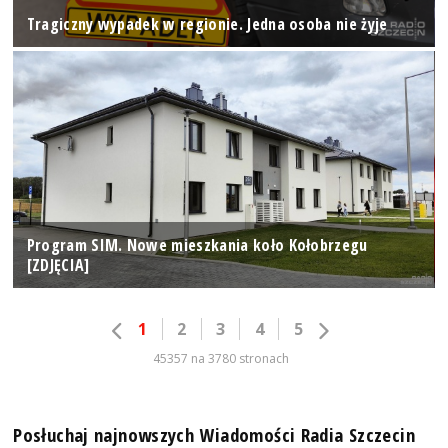
Tragiczny wypadek w regionie. Jedna osoba nie żyje
Program SIM. Nowe mieszkania koło Kołobrzegu
[ZDJĘCIA]
1
2
3
4
5
45357 na 3780 stronach
Posłuchaj najnowszych Wiadomości Radia Szczecin