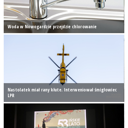
Woda w Nowogardzie przejdzie chlorowanie
Nastolatek miał rany kłute. Interweniował śmigłowiec
LPR