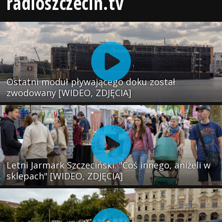
radioszczecin.tv
Ostatni moduł pływającego doku został
zwodowany [WIDEO, ZDJĘCIA]
Letni Jarmark Szczeciński. "Coś innego, aniżeli w
sklepach" [WIDEO, ZDJĘCIA]