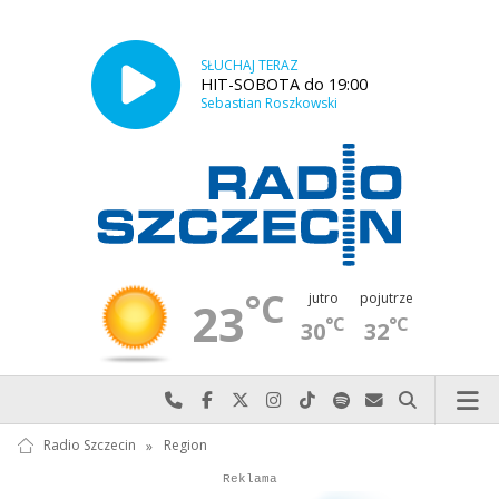
SŁUCHAJ TERAZ
HIT-SOBOTA do 19:00
Sebastian Roszkowski
°C
jutro
pojutrze
23
°C
°C
30
32
Najlepiej po prostu do nas zadzwoń
Odwiedź nas na Facebook-u
Odwiedź nas na X
Odwiedź nas na Instagram-ie
Odwiedź nas na TikTok-u
Szukaj nas na Spotify
Wyślij do nas w
Szukaj
Radio Szczecin
»
Region
Autopromocja
Reklama