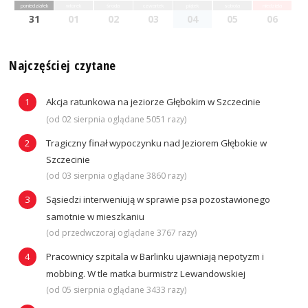
poniedziałek
wtorek
środa
czwartek
piątek
sobota
niedziela
31
01
02
03
04
05
06
Najczęściej czytane
Akcja ratunkowa na jeziorze Głębokim w Szczecinie
(od 02 sierpnia oglądane 5051 razy)
Tragiczny finał wypoczynku nad Jeziorem Głębokie w
Szczecinie
(od 03 sierpnia oglądane 3860 razy)
Sąsiedzi interweniują w sprawie psa pozostawionego
samotnie w mieszkaniu
(od przedwczoraj oglądane 3767 razy)
Pracownicy szpitala w Barlinku ujawniają nepotyzm i
mobbing. W tle matka burmistrz Lewandowskiej
(od 05 sierpnia oglądane 3433 razy)