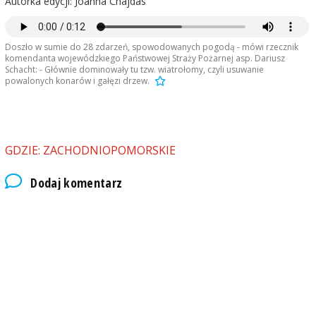
Autorka edycji: Joanna Chajdas
Doszło w sumie do 28 zdarzeń, spowodowanych pogodą - mówi rzecznik
komendanta wojewódzkiego Państwowej Straży Pożarnej asp. Dariusz
Schacht: - Głównie dominowały tu tzw. wiatrołomy, czyli usuwanie
powalonych konarów i gałęzi drzew.
GDZIE: ZACHODNIOPOMORSKIE
Dodaj komentarz