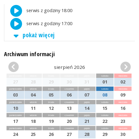
serwis z godziny 18:00
serwis z godziny 17:00
pokaż więcej
Archiwum informacji
sierpień 2026
poniedziałek
wtorek
środa
czwartek
piątek
sobota
niedziela
27
28
29
30
31
01
02
poniedziałek
wtorek
środa
czwartek
piątek
sobota
niedziela
03
04
05
06
07
08
09
poniedziałek
wtorek
środa
czwartek
piątek
sobota
niedziela
10
11
12
13
14
15
16
poniedziałek
wtorek
środa
czwartek
piątek
sobota
niedziela
17
18
19
20
21
22
23
poniedziałek
wtorek
środa
czwartek
piątek
sobota
niedziela
24
25
26
27
28
29
30