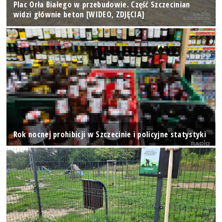
Plac Orła Białego w przebudowie. Część Szczecinian
widzi głównie beton [WIDEO, ZDJĘCIA]
Rok nocnej prohibicji w Szczecinie i policyjne statystyki