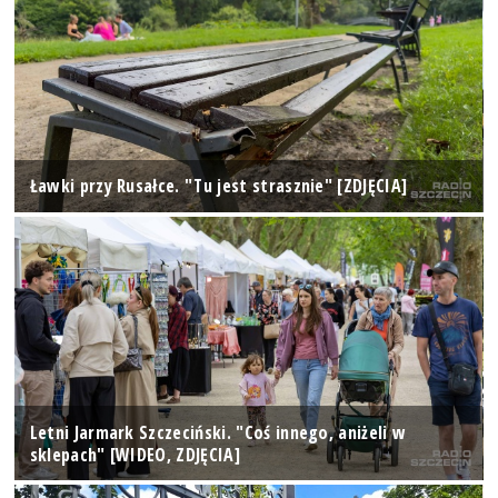
Ławki przy Rusałce. "Tu jest strasznie" [ZDJĘCIA]
Letni Jarmark Szczeciński. "Coś innego, aniżeli w
sklepach" [WIDEO, ZDJĘCIA]