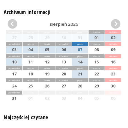
Archiwum informacji
sierpień 2026
poniedziałek
wtorek
środa
czwartek
piątek
sobota
niedziela
27
28
29
30
31
01
02
poniedziałek
wtorek
środa
czwartek
piątek
sobota
niedziela
03
04
05
06
07
08
09
poniedziałek
wtorek
środa
czwartek
piątek
sobota
niedziela
10
11
12
13
14
15
16
poniedziałek
wtorek
środa
czwartek
piątek
sobota
niedziela
17
18
19
20
21
22
23
poniedziałek
wtorek
środa
czwartek
piątek
sobota
niedziela
24
25
26
27
28
29
30
poniedziałek
wtorek
środa
czwartek
piątek
sobota
niedziela
31
01
02
03
04
05
06
Najczęściej czytane