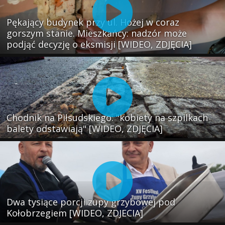
Pękający budynek przy ul. Hożej w coraz
gorszym stanie. Mieszkańcy: nadzór może
podjąć decyzję o eksmisji [WIDEO, ZDJĘCIA]
Chodnik na Piłsudskiego: "kobiety na szpilkach
balety odstawiają" [WIDEO, ZDJĘCIA]
Dwa tysiące porcji zupy grzybowej pod
Kołobrzegiem [WIDEO, ZDJECIA]