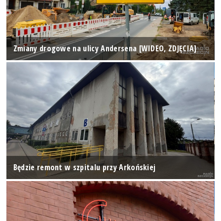
Zmiany drogowe na ulicy Andersena [WIDEO, ZDJĘCIA]
Będzie remont w szpitalu przy Arkońskiej