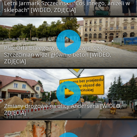
Letni Jarmark Szczeciński. "Coś innego, aniżeli w
sklepach" [WIDEO, ZDJĘCIA]
Plac Orła Białego w przebudowie. Część
Szczecinian widzi głównie beton [WIDEO,
ZDJĘCIA]
Zmiany drogowe na ulicy Andersena [WIDEO,
ZDJĘCIA]