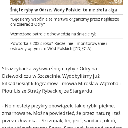
Śnięte ryby w Odrze. Wody Polskie: to nie złota alga
"Będziemy wspólnie te martwe organizmy przez najbliższe
dni zbierać z Odry"
Wzmożone patrole odpowiedzią na śnięcie ryb
Powtórka z 2022 roku? Raczej nie - monitorowanie i
ostrożny optymizm Wód Polskich [ZDJĘCIA]
Straż rybacka wyławia śnięte ryby z Odry na
Dziewokliczu w Szczecinie. Wydobyliśmy już
kilkadziesiąt kilogramów - mówią Mirosław Wątroba i
Piotr Lis ze Straży Rybackiej ze Stargardu.
- No niestety przykry obowiązek, takie rybki piękne,
zmarnowane. Można powiedzieć, że przez naturę i też
przez człowieka. - Szczupak, lin, płoć, sandacz, okoń,
dużo różnych rzeczy. Spore. Szczupak jest pod spodem,