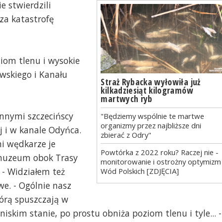
e stwierdzili
za katastrofę
iom tlenu i wysokie
wskiego i Kanału
Straż Rybacka wyłowiła już
kilkadziesiąt kilogramów
martwych ryb
innymi szczecińscy
"Będziemy wspólnie te martwe
organizmy przez najbliższe dni
j i w kanale Odyńca.
zbierać z Odry"
ni wędkarze je
Powtórka z 2022 roku? Raczej nie -
 muzeum obok Trasy
monitorowanie i ostrożny optymizm
 - Widziałem też
Wód Polskich [ZDJĘCIA]
we. - Ogólnie nasz
tórą spuszczają w
iskim stanie, po prostu obniża poziom tlenu i tyle... -