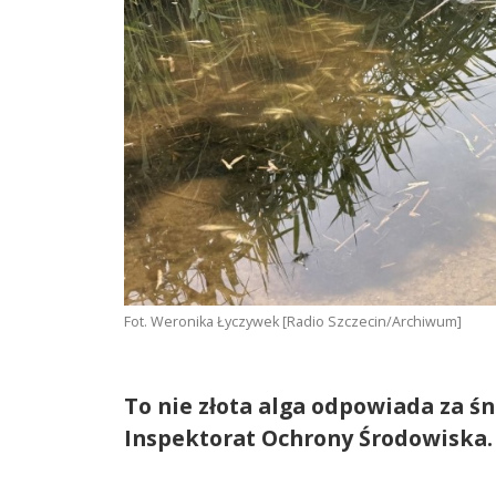
Fot. Weronika Łyczywek [Radio Szczecin/Archiwum]
To nie złota alga odpowiada za ś
Inspektorat Ochrony Środowiska.