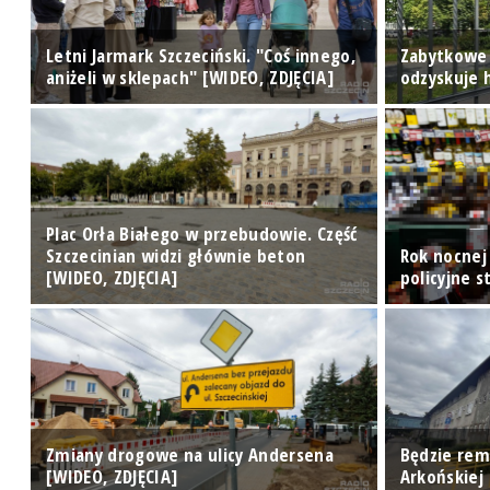
ę
Letni Jarmark Szczeciński. "Coś innego,
Zabytkowe
aniżeli w sklepach" [WIDEO, ZDJĘCIA]
odzyskuje h
Plac Orła Białego w przebudowie. Część
Szczecinian widzi głównie beton
Rok nocnej 
[WIDEO, ZDJĘCIA]
policyjne s
Zmiany drogowe na ulicy Andersena
Będzie rem
[WIDEO, ZDJĘCIA]
Arkońskiej