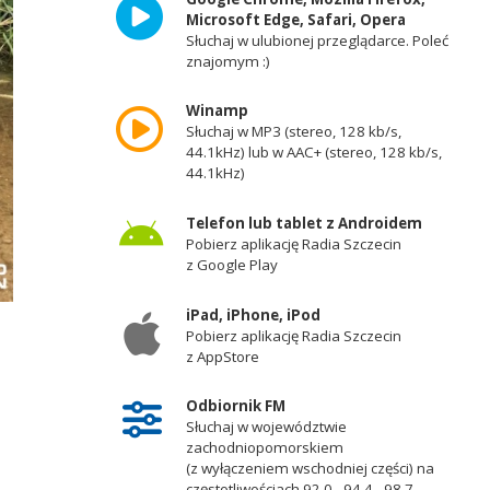
Microsoft Edge, Safari, Opera
Słuchaj w ulubionej przeglądarce. Poleć
znajomym :)
Winamp
Słuchaj w MP3 (stereo, 128 kb/s,
44.1kHz) lub w AAC+ (stereo, 128 kb/s,
44.1kHz)
Telefon lub tablet z Androidem
Pobierz aplikację Radia Szczecin
z Google Play
iPad, iPhone, iPod
Pobierz aplikację Radia Szczecin
z AppStore
i
Odbiornik FM
Słuchaj w województwie
zachodniopomorskiem
(z wyłączeniem wschodniej części) na
częstotliwościach 92,0 - 94,4 - 98,7 -