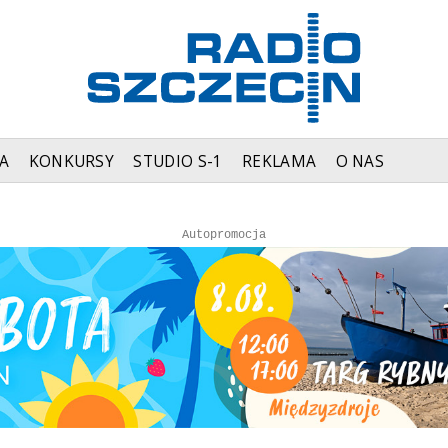
A
KONKURSY
STUDIO S-1
REKLAMA
O NAS
Autopromocja
Autopromocja
Reklama