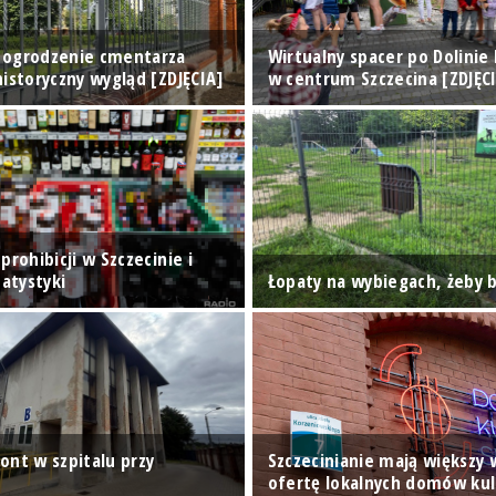
 ogrodzenie cmentarza
Wirtualny spacer po Dolinie
istoryczny wygląd [ZDJĘCIA]
w centrum Szczecina [ZDJĘC
prohibicji w Szczecinie i
tatystyki
Łopaty na wybiegach, żeby b
ont w szpitalu przy
Szczecinianie mają większy
ofertę lokalnych domów kul