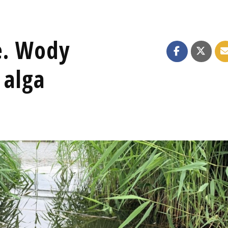
e. Wody
 alga