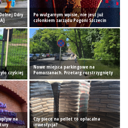
 Dolnej Odry
Po wulgarnym wpisie, nie jest już
Z
IA]
członkiem zarządu Pogoni Szczecin
p
Nowe miejsca parkingowe na
Z
yło czyściej
Pomorzanach. Przetarg rozstrzygnięty
M
 wpływ na
Czy piece na pellet to opłacalna
L
tury
inwestycja?
p