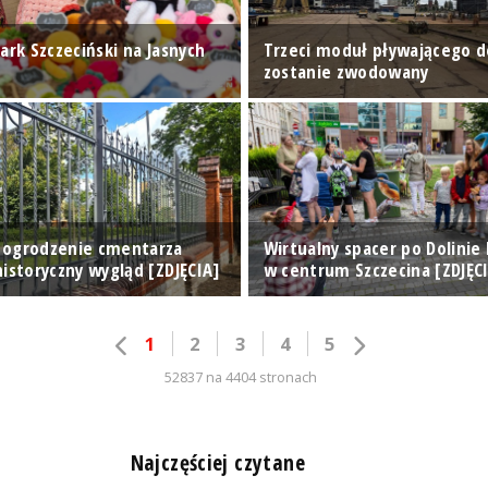
ark Szczeciński na Jasnych
Trzeci moduł pływającego 
zostanie zwodowany
 ogrodzenie cmentarza
Wirtualny spacer po Dolinie
istoryczny wygląd [ZDJĘCIA]
w centrum Szczecina [ZDJĘC
1
2
3
4
5
52837 na 4404 stronach
n
Najczęściej czytane