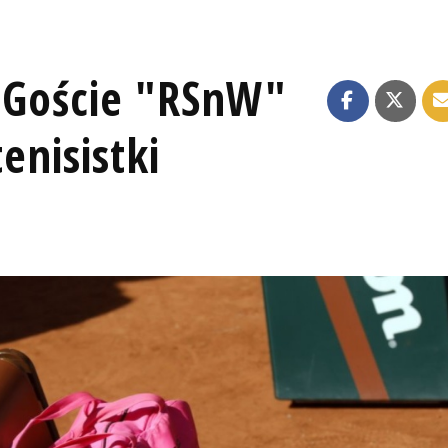
. Goście "RSnW"
enisistki