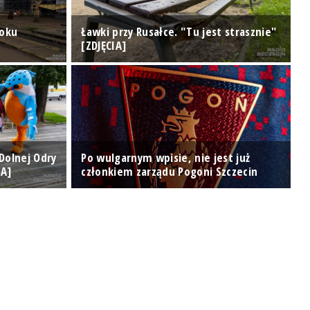
doku
Ławki przy Rusałce. "Tu jest strasznie"
U
[ZDJĘCIA]
d
 Dolnej Odry
Po wulgarnym wpisie, nie jest już
IA]
członkiem zarządu Pogoni Szczecin
D