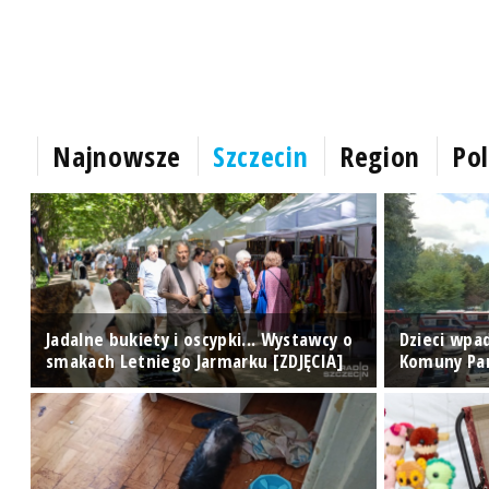
Najnowsze
Szczecin
Region
Pol
Jadalne bukiety i oscypki... Wystawcy o
Dzieci wpad
smakach Letniego Jarmarku [ZDJĘCIA]
Komuny Par