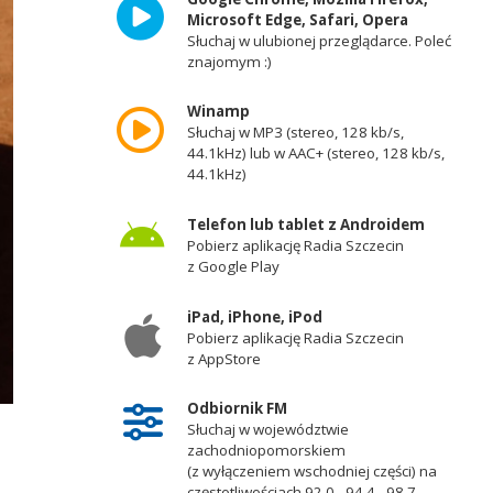
Microsoft Edge, Safari, Opera
Słuchaj w ulubionej przeglądarce. Poleć
znajomym :)
Winamp
Słuchaj w MP3 (stereo, 128 kb/s,
44.1kHz) lub w AAC+ (stereo, 128 kb/s,
44.1kHz)
Telefon lub tablet z Androidem
Pobierz aplikację Radia Szczecin
z Google Play
iPad, iPhone, iPod
Pobierz aplikację Radia Szczecin
z AppStore
Odbiornik FM
Słuchaj w województwie
zachodniopomorskiem
(z wyłączeniem wschodniej części) na
częstotliwościach 92,0 - 94,4 - 98,7 -