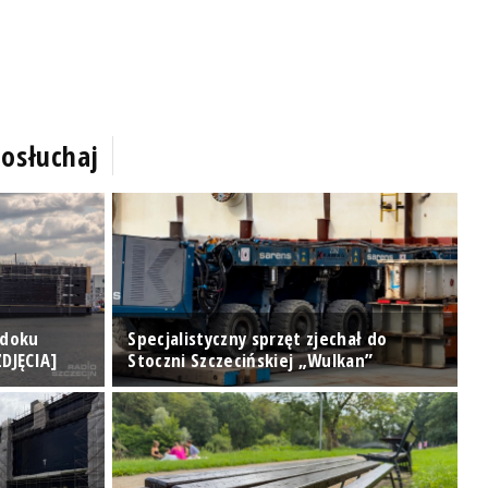
osłuchaj
 doku
Specjalistyczny sprzęt zjechał do
T
DJĘCIA]
Stoczni Szczecińskiej „Wulkan”
[