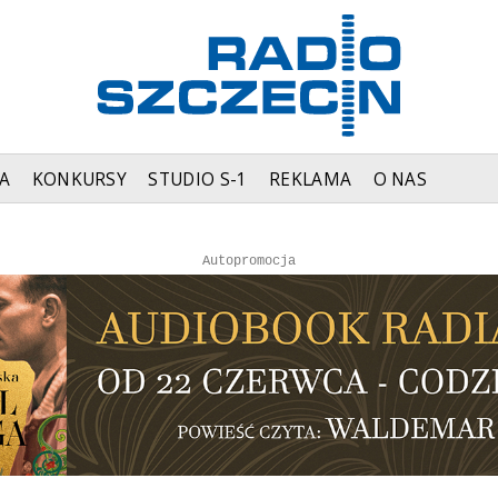
A
KONKURSY
STUDIO S-1
REKLAMA
O NAS
Autopromocja
Reklama