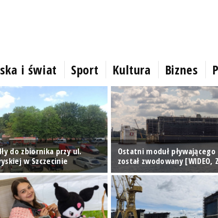
ska i świat
Sport
Kultura
Biznes
P
ły do zbiornika przy ul.
Ostatni moduł pływającego
yskiej w Szczecinie
został zwodowany [WIDEO, Z