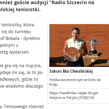
wnież goście audycji "Radio Szczecin na
skiej tenisistki.
 tenisistką, która
 się do turnieju
tof Bobala - dyrektor
 jednym z
zereg wydarzeń.
zie gra się na mączce,
Sukces Mai Chwalińskiej
ydaje mi się, że to po
adkowych, gdzie to
Polska wicemistrzyni wróciła do
kraju
k nie wiadomo dlaczego
Maja Chwalińska zajęła drugie
miejsce w Paryżu [ZDJĘCIA]
ubu Tenisowego również