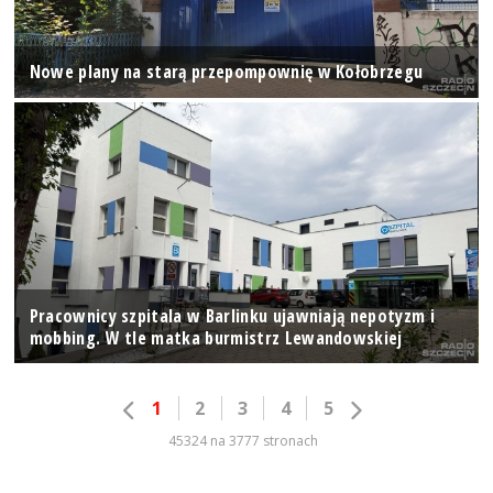
Nowe plany na starą przepompownię w Kołobrzegu
Pracownicy szpitala w Barlinku ujawniają nepotyzm i
mobbing. W tle matka burmistrz Lewandowskiej
1
2
3
4
5
45324 na 3777 stronach