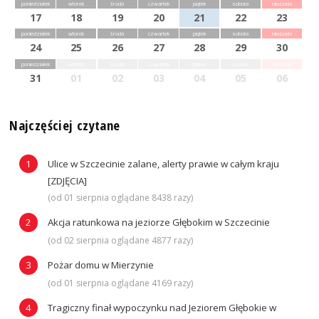
poniedziałek
wtorek
środa
czwartek
piątek
sobota
niedziela
17
18
19
20
21
22
23
poniedziałek
wtorek
środa
czwartek
piątek
sobota
niedziela
24
25
26
27
28
29
30
poniedziałek
wtorek
środa
czwartek
piątek
sobota
niedziela
31
01
02
03
04
05
06
Najczęściej czytane
Ulice w Szczecinie zalane, alerty prawie w całym kraju
[ZDJĘCIA]
(od 01 sierpnia oglądane 8438 razy)
Akcja ratunkowa na jeziorze Głębokim w Szczecinie
(od 02 sierpnia oglądane 4877 razy)
Pożar domu w Mierzynie
(od 01 sierpnia oglądane 4169 razy)
Tragiczny finał wypoczynku nad Jeziorem Głębokie w