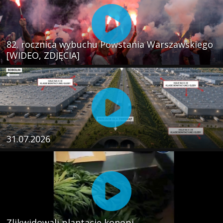
82. rocznica wybuchu Powstania Warszawskiego
[WIDEO, ZDJĘCIA]
31.07.2026
Zlikwidowali plantację konopi