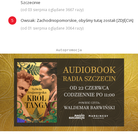
Szczecinie
(od 03 sierpnia oglądane 3667 razy)
Owsiak: Zachodniopomorskie, obyśmy tutaj zostali [ZDJĘCIA]
(od 01 sierpnia oglądane 3064 razy)
Autopromocja