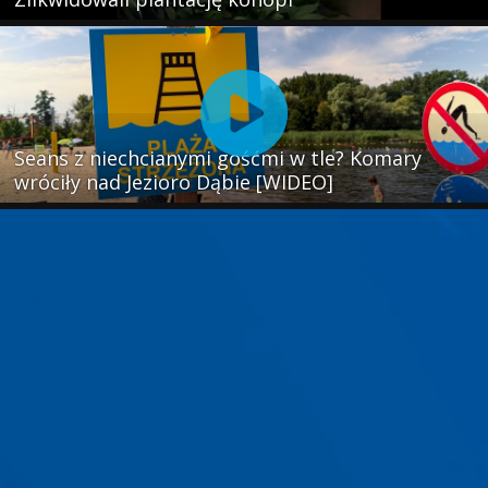
Seans z niechcianymi gośćmi w tle? Komary
wróciły nad Jezioro Dąbie [WIDEO]