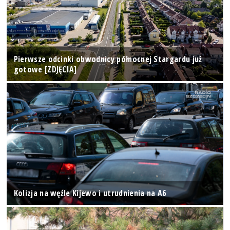
Pierwsze odcinki obwodnicy północnej Stargardu już
gotowe [ZDJĘCIA]
Kolizja na węźle Kijewo i utrudnienia na A6