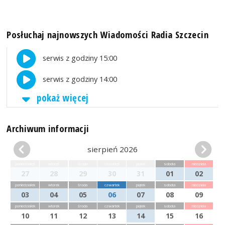
Posłuchaj najnowszych Wiadomości Radia Szczecin
serwis z godziny 15:00
serwis z godziny 14:00
pokaż więcej
Archiwum informacji
sierpień 2026
poniedziałek
wtorek
środa
czwartek
piątek
sobota
niedziela
27
28
29
30
31
01
02
poniedziałek
wtorek
środa
czwartek
piątek
sobota
niedziela
03
04
05
06
07
08
09
poniedziałek
wtorek
środa
czwartek
piątek
sobota
niedziela
10
11
12
13
14
15
16