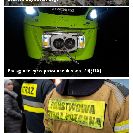
Pociąg uderzył w powalone drzewo [ZDJĘCIA]