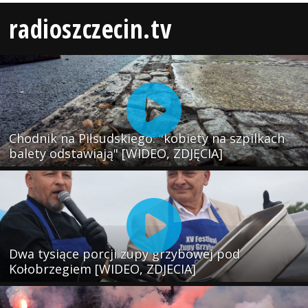
radioszczecin.tv
Chodnik na Piłsudskiego: "kobiety na szpilkach
balety odstawiają" [WIDEO, ZDJĘCIA]
Dwa tysiące porcji zupy grzybowej pod
Kołobrzegiem [WIDEO, ZDJECIA]