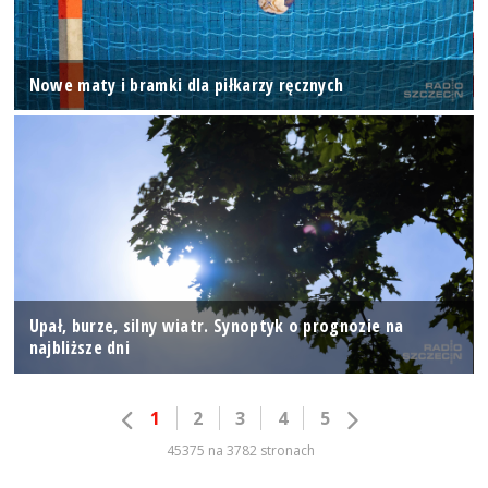
Nowe maty i bramki dla piłkarzy ręcznych
Upał, burze, silny wiatr. Synoptyk o prognozie na
najbliższe dni
1
2
3
4
5
45375 na 3782 stronach