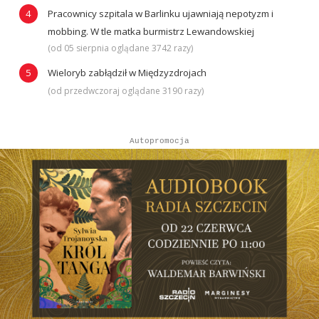
Pracownicy szpitala w Barlinku ujawniają nepotyzm i
mobbing. W tle matka burmistrz Lewandowskiej
(od 05 sierpnia oglądane 3742 razy)
Wieloryb zabłądził w Międzyzdrojach
(od przedwczoraj oglądane 3190 razy)
Autopromocja