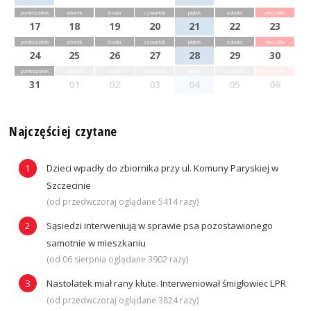
poniedziałek
wtorek
środa
czwartek
piątek
sobota
niedziela
17
18
19
20
21
22
23
poniedziałek
wtorek
środa
czwartek
piątek
sobota
niedziela
24
25
26
27
28
29
30
poniedziałek
wtorek
środa
czwartek
piątek
sobota
niedziela
31
01
02
03
04
05
06
Najczęściej czytane
Dzieci wpadły do zbiornika przy ul. Komuny Paryskiej w
Szczecinie
(od przedwczoraj oglądane 5414 razy)
Sąsiedzi interweniują w sprawie psa pozostawionego
samotnie w mieszkaniu
(od 06 sierpnia oglądane 3902 razy)
Nastolatek miał rany kłute. Interweniował śmigłowiec LPR
(od przedwczoraj oglądane 3824 razy)