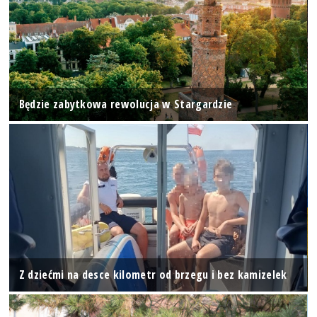
Będzie zabytkowa rewolucja w Stargardzie
Z dziećmi na desce kilometr od brzegu i bez kamizelek