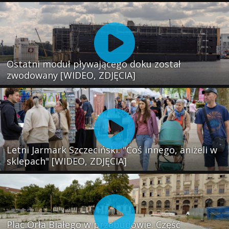
Ostatni moduł pływającego doku został
zwodowany [WIDEO, ZDJĘCIA]
Letni Jarmark Szczeciński. "Coś innego, aniżeli w
sklepach" [WIDEO, ZDJĘCIA]
Plac Orła Białego w przebudowie. Część