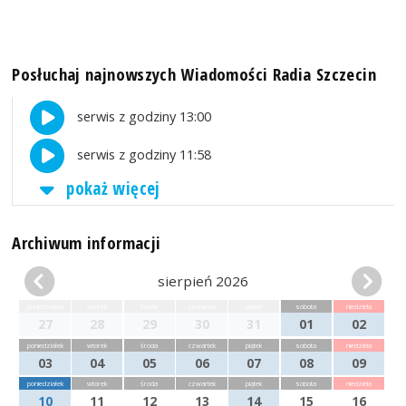
Posłuchaj najnowszych Wiadomości Radia Szczecin
serwis z godziny 13:00
serwis z godziny 11:58
pokaż więcej
Archiwum informacji
sierpień 2026
poniedziałek
wtorek
środa
czwartek
piątek
sobota
niedziela
27
28
29
30
31
01
02
poniedziałek
wtorek
środa
czwartek
piątek
sobota
niedziela
03
04
05
06
07
08
09
poniedziałek
wtorek
środa
czwartek
piątek
sobota
niedziela
10
11
12
13
14
15
16