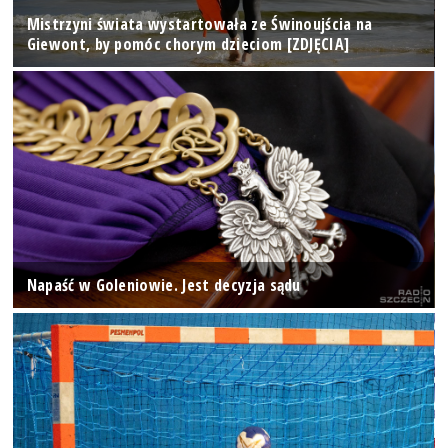
Mistrzyni świata wystartowała ze Świnoujścia na
Giewont, by pomóc chorym dzieciom [ZDJĘCIA]
Napaść w Goleniowie. Jest decyzja sądu