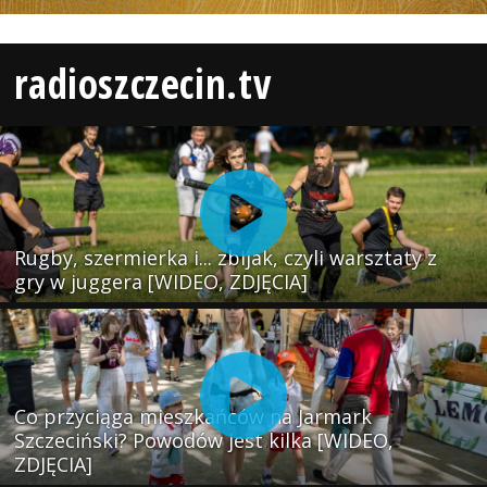
radioszczecin.tv
Rugby, szermierka i... zbijak, czyli warsztaty z
gry w juggera [WIDEO, ZDJĘCIA]
Co przyciąga mieszkańców na Jarmark
Szczeciński? Powodów jest kilka [WIDEO,
ZDJĘCIA]