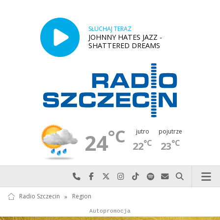
SŁUCHAJ TERAZ
JOHNNY HATES JAZZ -
SHATTERED DREAMS
°C
jutro
pojutrze
24
°C
°C
22
23
Najlepiej po prostu do nas zadzwoń
Odwiedź nas na Facebook-u
Odwiedź nas na X
Odwiedź nas na Instagram-ie
Odwiedź nas na TikTok-u
Szukaj nas na Spotify
Wyślij do nas w
Szukaj
Radio Szczecin
»
Region
Autopromocja
Reklama