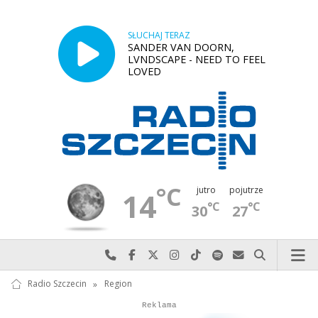
SŁUCHAJ TERAZ
SANDER VAN DOORN,
LVNDSCAPE - NEED TO FEEL
LOVED
°C
jutro
pojutrze
14
°C
°C
30
27
Najlepiej po prostu do nas zadzwoń
Odwiedź nas na Facebook-u
Odwiedź nas na X
Odwiedź nas na Instagram-ie
Odwiedź nas na TikTok-u
Szukaj nas na Spotify
Wyślij do nas w
Szukaj
Radio Szczecin
»
Region
Autopromocja
Reklama