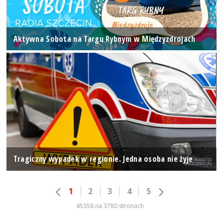
Aktywna Sobota na Targu Rybnym w Międzyzdrojach
Tragiczny wypadek w regionie. Jedna osoba nie żyje
1
2
3
4
5
45358 na 3780 stronach