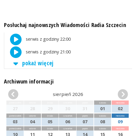
Posłuchaj najnowszych Wiadomości Radia Szczecin
serwis z godziny 22:00
serwis z godziny 21:00
pokaż więcej
Archiwum informacji
sierpień 2026
poniedziałek
wtorek
środa
czwartek
piątek
sobota
niedziela
27
28
29
30
31
01
02
poniedziałek
wtorek
środa
czwartek
piątek
sobota
niedziela
03
04
05
06
07
08
09
poniedziałek
wtorek
środa
czwartek
piątek
sobota
niedziela
10
11
12
13
14
15
16