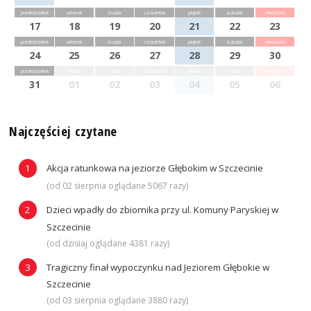
poniedziałek
wtorek
środa
czwartek
piątek
sobota
niedziela
17
18
19
20
21
22
23
poniedziałek
wtorek
środa
czwartek
piątek
sobota
niedziela
24
25
26
27
28
29
30
poniedziałek
wtorek
środa
czwartek
piątek
sobota
niedziela
31
01
02
03
04
05
06
Najczęściej czytane
Akcja ratunkowa na jeziorze Głębokim w Szczecinie
(od 02 sierpnia oglądane 5067 razy)
Dzieci wpadły do zbiornika przy ul. Komuny Paryskiej w
Szczecinie
(od dzisiaj oglądane 4381 razy)
Tragiczny finał wypoczynku nad Jeziorem Głębokie w
Szczecinie
(od 03 sierpnia oglądane 3880 razy)