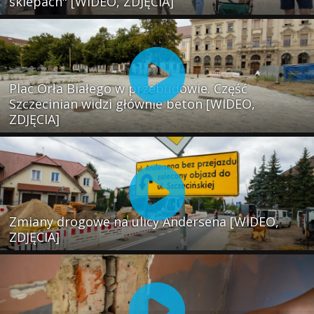
sklepach" [WIDEO, ZDJĘCIA]
Plac Orła Białego w przebudowie. Część
Szczecinian widzi głównie beton [WIDEO,
ZDJĘCIA]
Zmiany drogowe na ulicy Andersena [WIDEO,
ZDJĘCIA]