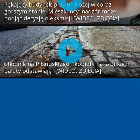
Pękający budynek przy ul. Hożej w coraz
gorszym stanie. Mieszkańcy: nadzór może
podjąć decyzję o eksmisji [WIDEO, ZDJĘCIA]
Chodnik na Piłsudskiego: "kobiety na szpilkach
balety odstawiają" [WIDEO, ZDJĘCIA]