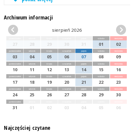
Archiwum informacji
sierpień 2026
poniedziałek
wtorek
środa
czwartek
piątek
sobota
niedziela
27
28
29
30
31
01
02
poniedziałek
wtorek
środa
czwartek
piątek
sobota
niedziela
03
04
05
06
07
08
09
poniedziałek
wtorek
środa
czwartek
piątek
sobota
niedziela
10
11
12
13
14
15
16
poniedziałek
wtorek
środa
czwartek
piątek
sobota
niedziela
17
18
19
20
21
22
23
poniedziałek
wtorek
środa
czwartek
piątek
sobota
niedziela
24
25
26
27
28
29
30
poniedziałek
wtorek
środa
czwartek
piątek
sobota
niedziela
31
01
02
03
04
05
06
Najczęściej czytane