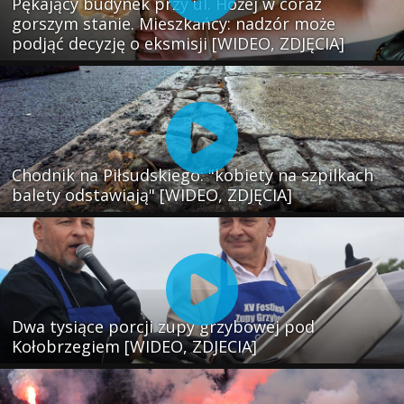
Pękający budynek przy ul. Hożej w coraz
gorszym stanie. Mieszkańcy: nadzór może
podjąć decyzję o eksmisji [WIDEO, ZDJĘCIA]
Chodnik na Piłsudskiego: "kobiety na szpilkach
balety odstawiają" [WIDEO, ZDJĘCIA]
Dwa tysiące porcji zupy grzybowej pod
Kołobrzegiem [WIDEO, ZDJECIA]