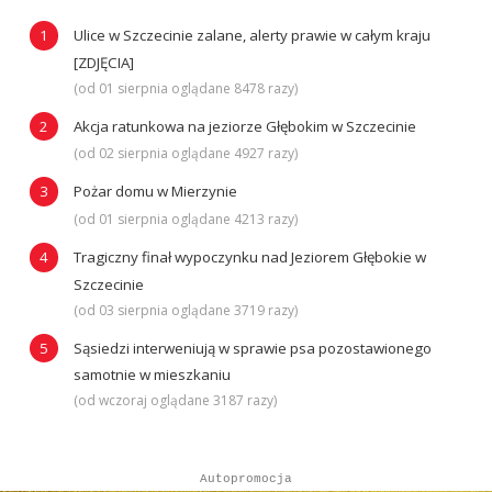
Ulice w Szczecinie zalane, alerty prawie w całym kraju
[ZDJĘCIA]
(od 01 sierpnia oglądane 8478 razy)
Akcja ratunkowa na jeziorze Głębokim w Szczecinie
(od 02 sierpnia oglądane 4927 razy)
Pożar domu w Mierzynie
(od 01 sierpnia oglądane 4213 razy)
Tragiczny finał wypoczynku nad Jeziorem Głębokie w
Szczecinie
(od 03 sierpnia oglądane 3719 razy)
Sąsiedzi interweniują w sprawie psa pozostawionego
samotnie w mieszkaniu
(od wczoraj oglądane 3187 razy)
Autopromocja