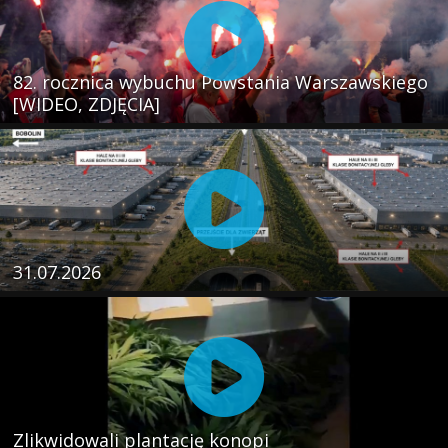
82. rocznica wybuchu Powstania Warszawskiego
[WIDEO, ZDJĘCIA]
31.07.2026
Zlikwidowali plantację konopi