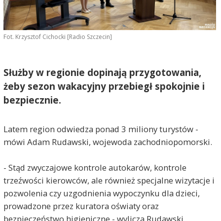
Fot. Krzysztof Cichocki [Radio Szczecin]
Służby w regionie dopinają przygotowania,
żeby sezon wakacyjny przebiegł spokojnie i
bezpiecznie.
Latem region odwiedza ponad 3 miliony turystów -
mówi Adam Rudawski, wojewoda zachodniopomorski.
- Stąd zwyczajowe kontrole autokarów, kontrole
trzeźwości kierowców, ale również specjalne wizytacje i
pozwolenia czy uzgodnienia wypoczynku dla dzieci,
prowadzone przez kuratora oświaty oraz
bezpieczeństwo higieniczne - wylicza Rudawski.