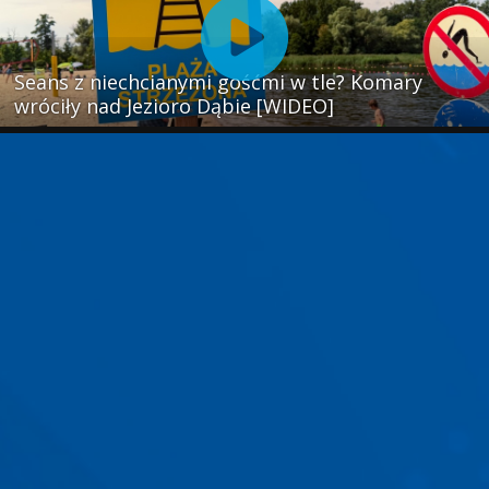
Seans z niechcianymi gośćmi w tle? Komary
wróciły nad Jezioro Dąbie [WIDEO]