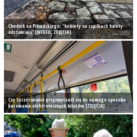
Chodnik na Piłsudskiego: "kobiety na szpilkach balety
odstawiają" [WIDEO, ZDJĘCIA]
Czy Szczecinianie przyzwyczaili się do nowego sposobu
kasowania elektronicznych biletów [ZDJĘCIA]