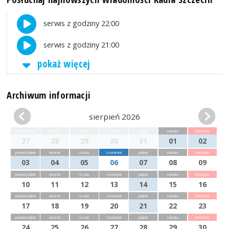
serwis z godziny 22:00
serwis z godziny 21:00
pokaż więcej
Archiwum informacji
sierpień 2026
poniedziałek
wtorek
środa
czwartek
piątek
sobota
niedziela
27
28
29
30
31
01
02
poniedziałek
wtorek
środa
czwartek
piątek
sobota
niedziela
03
04
05
06
07
08
09
poniedziałek
wtorek
środa
czwartek
piątek
sobota
niedziela
10
11
12
13
14
15
16
poniedziałek
wtorek
środa
czwartek
piątek
sobota
niedziela
17
18
19
20
21
22
23
poniedziałek
wtorek
środa
czwartek
piątek
sobota
niedziela
24
25
26
27
28
29
30