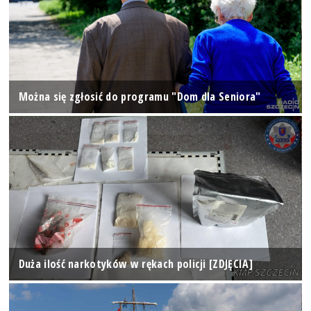
Można się zgłosić do programu "Dom dla Seniora"
Duża ilość narkotyków w rękach policji [ZDJĘCIA]