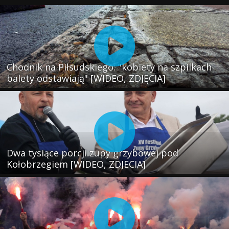
Chodnik na Piłsudskiego: "kobiety na szpilkach
balety odstawiają" [WIDEO, ZDJĘCIA]
Dwa tysiące porcji zupy grzybowej pod
Kołobrzegiem [WIDEO, ZDJECIA]