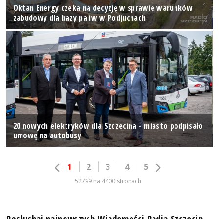
Oktan Energy czeka na decyzję w sprawie warunków
zabudowy dla bazy paliw w Podjuchach
20 nowych elektryków dla Szczecina - miasto podpisało
umowę na autobusy
1
2
3
4
5
52799 na 4400 stronach
Posłuchaj najnowszych Wiadomości Radia Szczecin